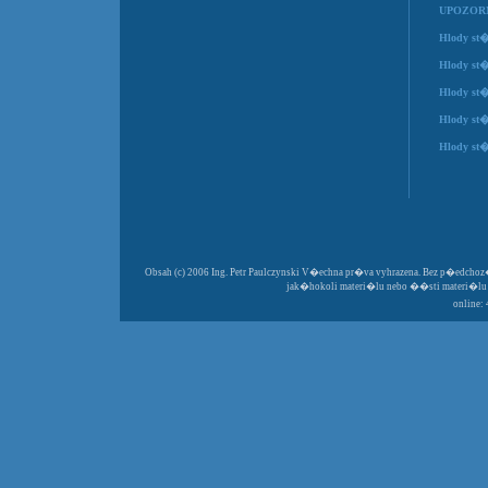
UPOZO
Hlody st
Hlody st
Hlody st
Hlody st
Hlody st
Obsah (c) 2006 Ing. Petr Paulczynski V�echna pr�va vyhrazena. Bez p�edc
jak�hokoli materi�lu nebo ��sti materi�
online