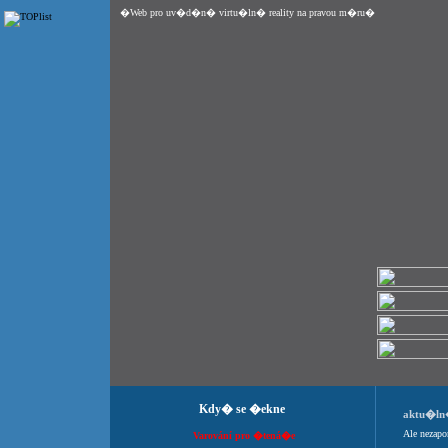
�Web pro uv�d�n� virtu�ln� reality na pravou m�ru�
Kdy� se �ekne
aktu�l
Ale nezap
Varování pro �tená�e