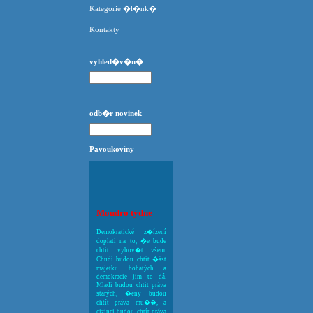
Kategorie �l�nk�
Kontakty
vyhled�v�n�
odb�r novinek
Pavoukoviny
Moudro týdne
Demokratické z�ízení
doplatí na to, �e bude
chtít vyhov�t všem.
Chudí budou chtít �ást
majetku bohatých a
demokracie jim to dá.
Mladí budou chtít práva
starých, �eny budou
chtít práva mu��, a
cizinci budou chtít práva