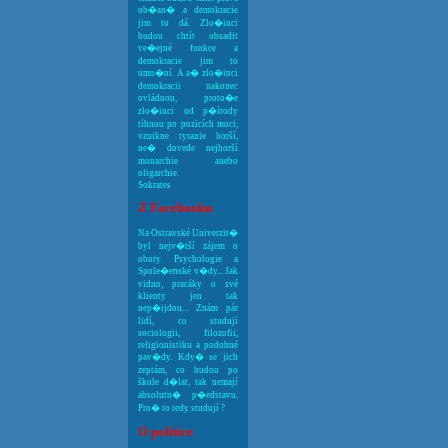
ob�an� a demokracie
jim to dá. Zlo�inci
budou chtít obsadit
ve�ejné funkce a
demokracie jim to
umo�ní. A a� zlo�inci
demokracii nakonec
ovládnou, proto�e
zlo�inci od p�írody
tíhnou po pozicích moci,
vznikne tyranie horší,
ne� dovede nejhorší
monarchie anebo
oligarchie.
Sokrates
Z Facebooku
Na Ostravské Univerzit�
byl nejv�tší zájem o
obory Psychologie a
Spole�enské v�dy... Jak
vidno, pracáky o své
klienty jen tak
nep�ijdou... Znám pár
lidí, co studují
sociologii, filozofii,
religionistiku a podobné
pav�dy. Kdy� se jich
zeptám, co budou po
škole d�lat, tak nemají
absolutn� p�edstavu.
Pro� to tedy studují ?
O politice