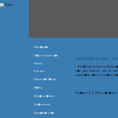
Aktu�ln�
D�je se okolo n�s
FOTO DNE 6.3.2012 -
Anketa
Kdy� jsem si dnes na Aktuáln� 
o�i jako kdybych sedl na mrk
Foto dne
nepoda�ilo. �e by si po�etl zít
Diskuzn� f�rum
F�rky
Vlo�eno: 6. 3. 2012, p�e�teno 64
Kdy� se �ekne
Zaj�mavosti
Situa�n� cit�t