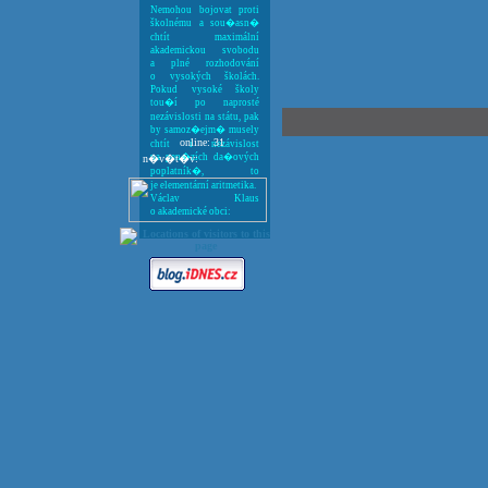
Nemohou bojovat proti
školnému a sou�asn�
chtít maximální
akademickou svobodu
a plné rozhodování
o vysokých školách.
Pokud vysoké školy
tou�í po naprosté
nezávislosti na státu, pak
by samoz�ejm� musely
online: 31
chtít i nezávislost
na pen�zích da�ových
n�v�t�v:
poplatník�, to
je elementární aritmetika.
Václav Klaus
o akademické obci: