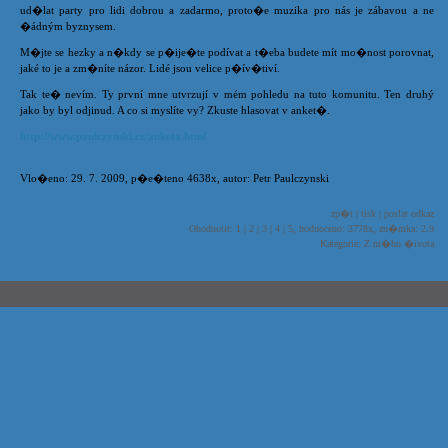
ud�lat party pro lidi dobrou a zadarmo, proto�e muzika pro nás je zábavou a ne
�ádným byznysem.
M�jte se hezky a n�kdy se p�ije�te podívat a t�eba budete mít mo�nost porovnat,
jaké to je a zm�níte názor. Lidé jsou velice p�ív�tiví.
Tak te� nevím. Ty první mne utvrzují v mém pohledu na tuto komunitu. Ten druhý
jako by byl odjinud. A co si myslíte vy? Zkuste hlasovat v anket�.
http://www.paulczynski.cz/anketa.html
Vlo�eno: 29. 7. 2009, p�e�teno 4638x, autor: Petr Paulczynski
zp�t
|
tisk
|
poslat odkaz
Ohodnotit:
1
|
2
|
3
|
4
|
5
, hodnoceno: 3778x, zn�mka: 2.9
Kategorie: Z m�ho �ivota