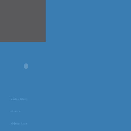
odkazy
Václav Klaus
eStat.cz
M�sto Brno