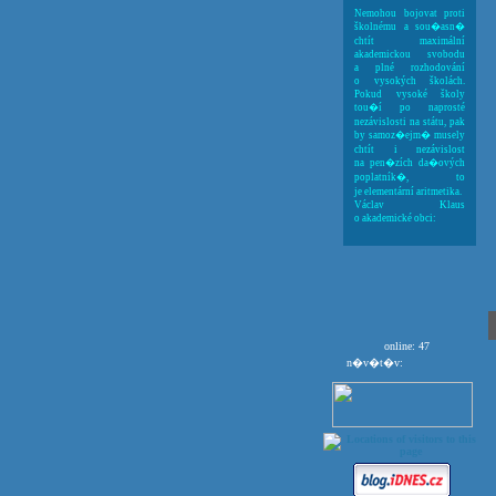
Nemohou bojovat proti
školnému a sou�asn�
chtít maximální
akademickou svobodu
a plné rozhodování
o vysokých školách.
Pokud vysoké školy
tou�í po naprosté
nezávislosti na státu, pak
by samoz�ejm� musely
chtít i nezávislost
na pen�zích da�ových
poplatník�, to
je elementární aritmetika.
Václav Klaus
o akademické obci:
online: 47
n�v�t�v: