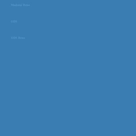
Moderní Brno
ODS
ODS Brno
odjinud
aktu�ln�