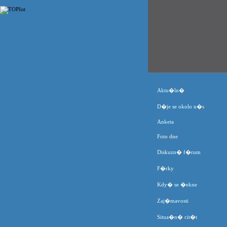
Aktu�ln�
D�je se okolo n�s
Anketa
Foto dne
Diskuzn� f�rum
F�rky
Kdy� se �ekne
Zaj�mavosti
Situa�n� cit�t