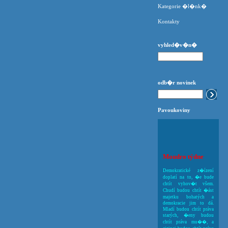
Kategorie �l�nk�
Kontakty
vyhled�v�n�
odb�r novinek
Pavoukoviny
Moudro týdne
Demokratické z�ízení
doplatí na to, �e bude
chtít vyhov�t všem.
Chudí budou chtít �ást
majetku bohatých a
demokracie jim to dá.
Mladí budou chtít práva
starých, �eny budou
chtít práva mu��, a