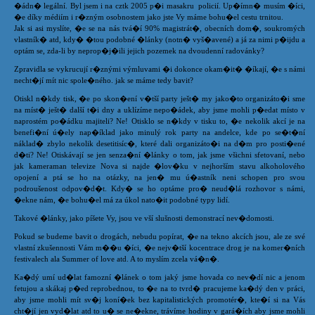
�ádn� legální. Byl jsem i na cztk 2005 p�i masakru policií. Up�ímn� musím �íci,
�e díky médiím i r�zným osobnostem jako jste Vy máme bohu�el cestu trnitou.
Jak si asi myslíte, �e se na nás tvá�í 90% magistrát�, obecních dom�, soukromých
vlastník� atd, kdy� �tou podobné �lánky (notn� vyš�avené) a já za nimi p�ijdu a
optám se, zda-li by neprop�j�ili jejich pozemek na dvoudenní radovánky?
Zpravidla se vykrucují r�znými výmluvami �i dokonce okam�it� �íkají, �e s námi
necht�jí mít nic spole�ného. jak se máme tedy bavit?
Otiskl n�kdy tisk, �e po skon�ení v�tší party ješt� my jako�to organizáto�i sme
na míst� ješt� další t�i dny a uklízíme nepo�ádek, aby jsme mohli p�edat místo v
naprostém po�ádku majiteli? Ne! Otisklo se n�kdy v tisku to, �e nekolik akcí je na
benefi�ní ú�ely nap�íklad jako minulý rok party na andelce, kde po se�t�ní
náklad� zbylo nekolik desetitisíc�, které dali organizáto�i na d�m pro posti�ené
d�ti? Ne! Otiskávají se jen senza�ní �lánky o tom, jak jsme všichni sfetovaní, nebo
jak kameraman televize Nova si najde �lov�ku v nejhorším stavu alkoholového
opojení a ptá se ho na otázky, na jen� mu ú�astník neni schopen pro svou
podroušenost odpov�d�t. Kdy� se ho optáme pro� neud�lá rozhovor s námi,
�ekne nám, �e bohu�el má za úkol nato�it podobné typy lidí.
Takové �lánky, jako píšete Vy, jsou ve vší slušnosti demonstrací nev�domosti.
Pokud se budeme bavit o drogách, nebudu popírat, �e na tekno akcích jsou, ale ze své
vlastní zkušennosti Vám m��u �íci, �e nejv�tší kocentrace drog je na komer�ních
festivalech ala Summer of love atd. A to myslím zcela vá�n�.
Ka�dý umí ud�lat famozní �lánek o tom jaký jsme hovada co nev�dí nic a jenom
fetujou a skákaj p�ed reprobednou, to �e na to tvrd� pracujeme ka�dý den v práci,
aby jsme mohli mít sv�j koní�ek bez kapitalistických promotér�, kte�í si na Vás
cht�jí jen vyd�lat atd to u� se ne�ekne, trávíme hodiny v gará�ích aby jsme mohli