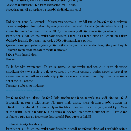
miluju zví�átka, ale Ty si zaslou�íš po�ádný zakopnutí.
Navíc m� ultrasere, �e jsem (naposled) volil ODS.
S pozdravem jdi do prdele a prase�í ch�ipku na tebe!!!
Dobrý den pane Paulczynski, Musím vás pochválit, zvládl jste to brav�rn� a právem
na sebe m��ete být pyšný. Vygooglovat dva nejhorší obrázky (navíc jedna fotka je z
komer�ní akce Summer of Love 2002) z techna a podlo�it tím sv�j parádní text..
Jsem jeden z lidí, co má sv�j soundsystém a jezdí na r�zné akce od ilegálních p�ez
�ádn� legální. Byl jsem i na cztk 2005 p�i masakru z policií.
�eknu Vám jen jedno- jste zlý �lov�k a já jen ze srdce doufám, �e podobných
lidských hyen bude na tomto sv�t� ubývat.
P�eji Vám hezký den.
Honza
Ty kudehnáte vyteplenej. To co si napsal o moravske technoakci ti jeste sklouzne
zaludkem do tvy prdele a pak to vyseres i s tvyma ocima a budes slepej a jeste ti to
vysvetlime az se potkame osobne ty pi�o vylizana...vrat se domu chytni se za sulina a
dej si facku...zdarec
Technar a tebe si pohlidame
sespicaamitovime@atlas.cz
Pro� po�ád jen l�ete...ka�dý, kdo trochu pou�ívá mozek, tak vídí, �e pou�ité
fotografie nejsou z tekk akce! Na ruce mají pásky, které dostanou p�i vstupu na
n�jakou oficiální akci(Trutnov Open Air Music Festival,Rock for people atd.) pro Vaše
slušné d�ti, které o�ividn� dle obrázk� nev�dí co drogy a alkohol jsou!! Proto�e
se fetuje a pije jen na freetekno festivalech! Probu�te se lidi!!!
Co dodat. A te� ten slušný:
Jsem jeden z lidí, co má sv�j soundsystém a jezdí na r�zné akce od ilegálních p�es