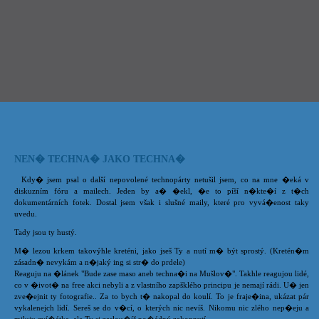
NEN� TECHNA� JAKO TECHNA�
Kdy� jsem psal o další nepovolené technopárty netušil jsem, co na mne �eká v
diskuzním fóru a mailech. Jeden by a� �ekl, �e to píší n�kte�í z t�ch
dokumentárních fotek. Dostal jsem však i slušné maily, které pro vyvá�enost taky
uvedu.
Tady jsou ty hustý.
M� lezou krkem takovýhle kreténi, jako jseš Ty a nutí m� být sprostý. (Kretén�m
zásadn� nevykám a n�jaký ing si str� do prdele)
Reaguju na �lánek "Bude zase maso aneb techna�i na Mušlov�". Takhle reagujou lidé,
co v �ivot� na free akci nebyli a z vlastního zapšklého principu je nemají rádi. U� jen
zve�ejnit ty fotografie.. Za to bych t� nakopal do koulí. To je fraje�ina, ukázat pár
vykalenejch lidí. Sereš se do v�cí, o kterých nic nevíš. Nikomu nic zlého nep�eju a