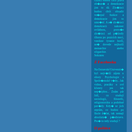
cizinci budou chtít práva
ob�an� a demokracie
jim to dá. Zlo�inci
budou chtít obsadit
ve�ejné funkce a
demokracie jim to
umo�ní. A a� zlo�inci
demokracii nakonec
ovládnou, proto�e
zlo�inci od p�írody
tíhnou po pozicích moci,
vznikne tyranie horší,
ne� dovede nejhorší
monarchie anebo
oligarchie.
Sokrates
Z Facebooku
Na Ostravské Univerzit�
byl nejv�tší zájem o
obory Psychologie a
Spole�enské v�dy... Jak
vidno, pracáky o své
klienty jen tak
nep�ijdou... Znám pár
lidí, co studují
sociologii, filozofii,
religionistiku a podobné
pav�dy. Kdy� se jich
zeptám, co budou po
škole d�lat, tak nemají
absolutn� p�edstavu.
Pro� to tedy studují ?
O politice