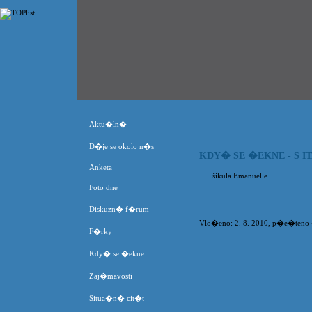
Aktu�ln�
D�je se okolo n�s
KDY� SE �EKNE - S I
Anketa
...šikula Emanuelle...
Foto dne
Diskuzn� f�rum
Vlo�eno: 2. 8. 2010, p�e�teno 41
F�rky
Kdy� se �ekne
Zaj�mavosti
Situa�n� cit�t