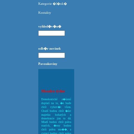
Kategorie �l�nk�
Kontakty
vyhled�v�n�
odb�r novinek
Pavoukoviny
Moudro týdne
Demokratické z�ízení
doplatí na to, �e bude
chtít vyhov�t všem.
Chudí budou chtít �ást
majetku bohatých a
demokracie jim to dá.
Mladí budou chtít práva
starých, �eny budou
chtít práva mu��, a
cizinci budou chtít práva