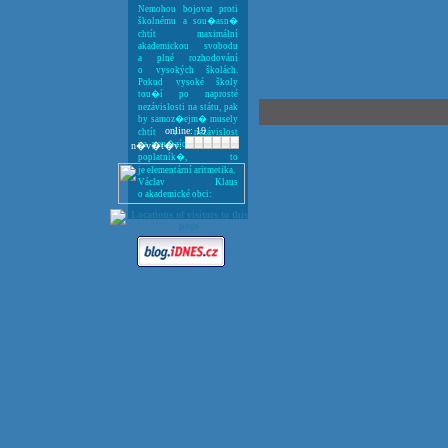
Nemohou bojovat proti
školnému a sou�asn�
chtít maximální
akademickou svobodu
a plné rozhodování
o vysokých školách.
Pokud vysoké školy
tou�í po naprosté
nezávislosti na státu, pak
by samoz�ejm� musely
online: 19
chtít i nezávislost
na pen�zích da�ových
n�v�t�v:
poplatník�, to
je elementární aritmetika.
Václav Klaus
o akademické obci: