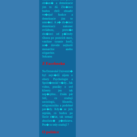
ob�an� a demokracie
jim to dá. Zlo�inci
budou chtít obsadit
ve�ejné funkce a
demokracie jim to
umo�ní. A a� zlo�inci
demokracii nakonec
ovládnou, proto�e
zlo�inci od p�írody
tíhnou po pozicích moci,
vznikne tyranie horší,
ne� dovede nejhorší
monarchie anebo
oligarchie.
Sokrates
Z Facebooku
Na Ostravské Univerzit�
byl nejv�tší zájem o
obory Psychologie a
Spole�enské v�dy... Jak
vidno, pracáky o své
klienty jen tak
nep�ijdou... Znám pár
lidí, co studují
sociologii, filozofii,
religionistiku a podobné
pav�dy. Kdy� se jich
zeptám, co budou po
škole d�lat, tak nemají
absolutn� p�edstavu.
Pro� to tedy studují ?
O politice