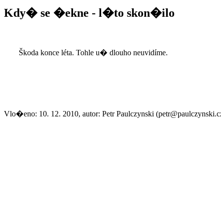
Kdy� se �ekne - l�to skon�ilo
Škoda konce léta. Tohle u� dlouho neuvidíme.
Vlo�eno: 10. 12. 2010, autor: Petr Paulczynski (petr@paulczynski.c