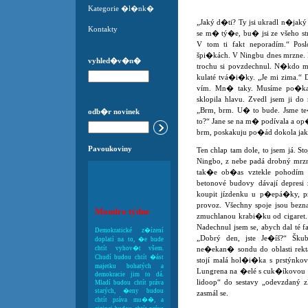
Kategorie �l�nk�
„Jaký d�ti? Ty jsi ukradl n�jaký
Kontakty
se m� tý�e, bu� jsi ze všeho s
V tom ti fakt neporadím.“ Pos
špi�kách. V Ningbu dnes mrzne. P
vyhled�v�n�
trochu si povzdechnul. N�kdo m�
kulaté tvá�i�ky. „Je mi zima.“
vím. Mn� taky. Musíme po�ka
sklopila hlavu. Zvedl jsem ji do
„Brm, brm. U� to bude. Jsme te�
odb�r novinek
to?“ Jane se na m� podívala a op
brm, poskakuju po�ád dokola jak
Pavoukoviny
Ten chlap tam dole, to jsem já.
Ningbo, z nebe padá drobný mrzn
tak�e ob�as vztekle pohodím 
betonové budovy dávají depresi
koupit jízdenku u p�epá�ky, p
provoz. Všechny spoje jsou bez
Moudro týdne
zmuchlanou krabi�ku od cigaret.
Nadechnul jsem se, abych dal té 
Demokratické z�ízení
„Dobrý den, jste Je�íš?“ Šk
doplatí na to, �e bude
chtít vyhov�t všem.
ne�ekan� sondu do oblasti rekt
Chudí budou chtít �ást
stojí malá hol�i�ka s prstýnkov
majetku bohatých a
Lungrena na �elé s cuk�íkovou f
demokracie jim to dá.
lidoop“ do sestavy „odevzdaný zl
Mladí budou chtít práva
starých, �eny budou
zasmál se.
chtít práva mu��, a