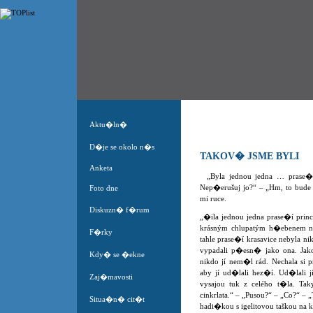
Aktu�ln�
D�je se okolo n�s
TAKOV� JSME BYLI
Anketa
„Byla jednou jedna … prase�
Nep�erušuj jo?“ – „Hm, to bude d
Foto dne
mi ruce.
Diskuzn� f�rum
„�ila jednou jedna prase�í princ
krásným chlupatým h�ebenem na 
F�rky
tahle prase�í krasavice nebyla n
vypadali p�esn� jako ona. Jako
Kdy� se �ekne
nikdo jí nem�l rád. Nechala si p
aby jí ud�lali hez�í. Ud�lali jí
Zaj�mavosti
vysajou tuk z celého t�la. Tak
cinkrlata.“ – „Pusou?“ – „Co?“ – „
Situa�n� cit�t
hadi�kou s igelitovou taškou na k