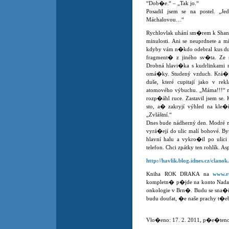
“Dob�e.“ – „Tak jo.“
Posadil jsem se na postel. „J
Máchalovou…“
Rychlovlak uhání sm�rem k Shangh
minulosti. Ani se neuprdnete a m
kdyby vám n�kdo odebral kus duše
fragment� z jiného sv�ta. Ze 
Drobná hlavi�ka s kudrlinkami n
omá�ky. Studený vzduch. Krá�í
duše, které cupitají jako v re
atomového výbuchu. „Máma!!!“
rozp�áhl ruce. Zastavil jsem se
sto, a� zakryjí výhled na kle�í
„Zvláštní.“
Dnes bude nádherný den. Modré n
vyrá�ejí do ulic malí bohové. Byt
hlavní halu a vykro�il po ulici 
telefon. Chci zpátky ten rohlík.
http://havlik.blog.idnes.cz/clano
Kniha ROK DRAKA na
www.ru
kompletn� p�jde na konto Nada�
onkologie v Brn�. Budu se sna�it
budu doufat, �e naše prachy 
Vlo�eno: 17. 2. 2011, p�e�teno