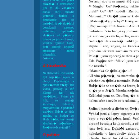
cizinci budou chtít práva
No ano, jsou tu se mnou. Prý vyst
ob�an� a demokracie
V Ningbo. Co? Po�kejte, nešilt
jim to dá. Zlo�inci
prdel? Co? Já? Rudolf…Ru..do
budou chtít obsadit
ve�ejné funkce a
Moment…“ Oto�il jsem se k dvoji
demokracie jim to
„Máte n�jaký prachy?“ Hlavy se z
umo�ní. A a� zlo�inci
„Ne, nemají. Co? Nevím. Ano.
demokracii nakonec
nedostanu. Všechno je vyprodané.
ovládnou, proto�e
zlo�inci od p�írody
já..ano..ne, já vás chápu. Ne, ne
tíhnou po pozicích moci,
Nebre�te. Já vám te� nadiktuju 
vznikne tyranie horší,
abyste …ano, abyste, na kancel
ne� dovede nejhorší
problém. Já vám zavolám za chv
monarchie anebo
oligarchie.
Polo�il jsem zpocený telefon a pod
Sokrates
Tak. Poj�te sem. Mluvil jsem s 
Z Facebooku
nic nestalo.“
“Maminka ale �íkala, �e…“
Na Ostravské Univerzit�
“Já vím p�esn�, co maminka �íka
byl nejv�tší zájem o
všechno co �íkala maminka. Boh
obory Psychologie a
Spole�enské v�dy... Jak
Hol�i�ka se oto�ila na bratra, kt
vidno, pracáky o své
ti, �e je to Je�íš. Mamka ne�í
klienty jen tak
Zašklebil jsem se. Doufám, �e n
nep�ijdou... Znám pár
kolem sebe a nevím co s rukama. 
lidí, co studují
sociologii, filozofii,
religionistiku a podobné
Sedím u postele a dívám se. Dv� 
pav�dy. Kdy� se jich
Vyndal jsem z kapsy cigarety a ro
zeptám, co budou po
boty a vyb�hl p�ed hotel. Ven
škole d�lat, tak nemají
drobné bytosti a kolik strachu a o
absolutn� p�edstavu.
Pro� to tedy studují ?
jsme byli my. Doká�í zastavova
kohokoliv v kteroukoliv dobu.
O politice
národy. Vynesl by raketu do v