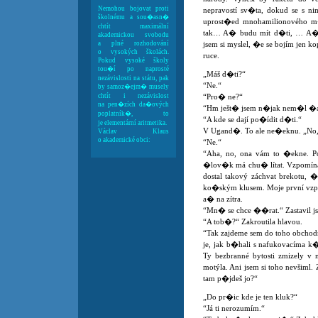
Nemohou bojovat proti
nepravostí sv�ta, dokud se s n
školnému a sou�asn�
uprost�ed mnohamilionového m
chtít maximální
tak… A� budu mít d�ti, … A�
akademickou svobodu
a plné rozhodování
jsem si myslel, �e se bojím jen k
o vysokých školách.
ruce.
Pokud vysoké školy
tou�í po naprosté
„Máš d�ti?“
nezávislosti na státu, pak
“Ne.“
by samoz�ejm� musely
chtít i nezávislost
“Pro� ne?“
na pen�zích da�ových
“Hm ješt� jsem n�jak nem�l �as 
poplatník�, to
“A kde se dají po�ídit d�ti.“
je elementární aritmetika.
V Ugand�. To ale ne�eknu. „No,
Václav Klaus
o akademické obci:
“Ne.“
“Aha, no, ona vám to �ekne. Po
�lov�k má chu� lítat. Vzpomíná
dostal takový záchvat brekotu, 
ko�ským klusem. Moje první vzpom
a� na zítra.
“Mn� se chce ��rat.“ Zastavil jse
“A tob�?“ Zakroutila hlavou.
“Tak zajdeme sem do toho obchodn
je, jak b�hali s nafukovacíma 
Ty bezbranné bytosti zmizely v
motýla. Ani jsem si toho nevšiml
tam p�jdeš jo?“
„Do pr�ic kde je ten kluk?“
“Já ti nerozumím.“