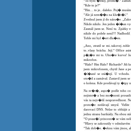
“To bylo �esky, promi�.“ Zahuhla
“Kde to je?“
“Hm… to je.. daleko. Poj� musíme 
“Ale já nem��u na klu�i�í.“
Zvednul jsem jí do náru�e. „Zakre
Nikde nikdo. Jen jeden �í�an vyc
Zasmál jsem se. Není tu. Zpátky 
nikde do prdele není!!! Nadhodil
Tohle mi byl �ert dlu�en.
„Ano, ztratil se mi..takovej..toh
to..vlasy brácha. Její.“ Office as
p�j�te mi to. Uhn�te kurva! Jak
mikrofon.
“Halo? Hm Halo? Richarde? Jdi ke
jsem mikrofonem, chytil Jane a pe
�í�ané se otá�ejí. U vchodu.
oto�il a zamával. Zastavil jsem s
o kolena. Kde prodávají ty �ipy 
Na sv�t�, aspo� podle toho co
nejistot� a bez mo�nosti prosadi
vás ta nejv�tší nespravedlnost. N
proto�e nedávají smysl. Vidíte 
darovací DNS. Nelze to obhájit a 
jednu stranu barikády. Na obou 
“O prase�í princezn� se vám nelí
“Hlavy se zakroutily v odmítavém
“Tak dob�e. �eknu vám jinou, al