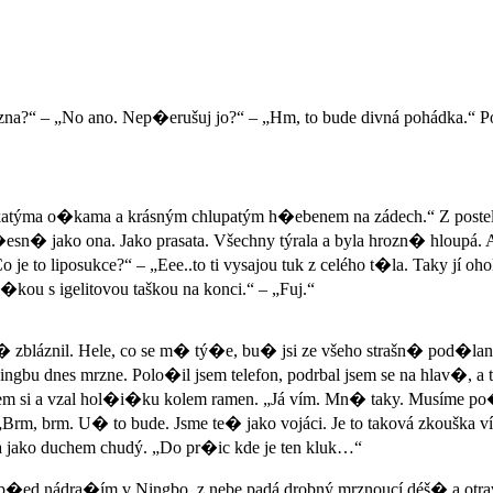
?“ – „No ano. Nep�erušuj jo?“ – „Hm, to bude divná pohádka.“ Popose
inkatýma o�kama a krásným chlupatým h�ebenem na zádech.“ Z postele
sn� jako ona. Jako prasata. Všechny týrala a byla hrozn� hloupá. A 
je to liposukce?“ – „Eee..to ti vysajou tuk z celého t�la. Taky jí oho
�kou s igelitovou taškou na konci.“ – „Fuj.“
� zbláznil. Hele, co se m� tý�e, bu� jsi ze všeho strašn� pod�lane
ngbu dnes mrzne. Polo�il jsem telefon, podrbal jsem se na hlav�, a
jsem si a vzal hol�i�ku kolem ramen. „Já vím. Mn� taky. Musíme po
. „Brm, brm. U� to bude. Jsme te� jako vojáci. Je to taková zkouška
a jako duchem chudý. „Do pr�ic kde je ten kluk…“
ha p�ed nádra�ím v Ningbo, z nebe padá drobný mrznoucí déš� a otr