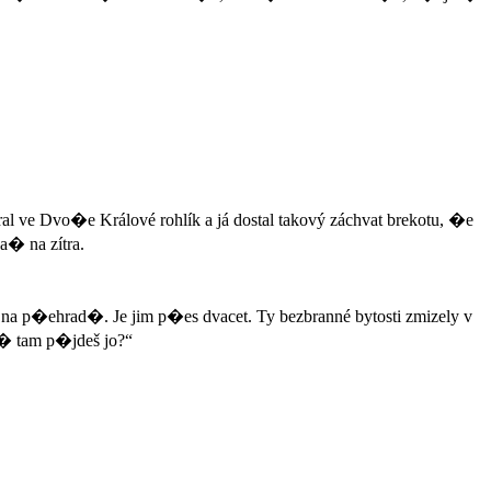
 ve Dvo�e Králové rohlík a já dostal takový záchvat brekotu, �e
a� na zítra.
 na p�ehrad�. Je jim p�es dvacet. Ty bezbranné bytosti zmizely v
a� tam p�jdeš jo?“