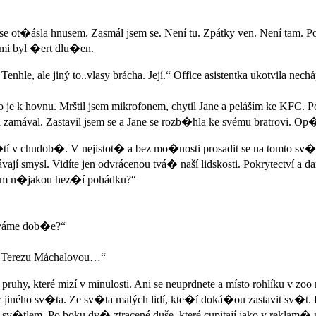
e ot�ásla hnusem. Zasmál jsem se. Není tu. Zpátky ven. Není tam. Po
 mi byl �ert dlu�en.
 Tenhle, ale jiný to..vlasy brácha. Její.“ Office asistentka ukotvila 
je k hovnu. Mrštil jsem mikrofonem, chytil Jane a peláším ke KFC. P
mával. Zastavil jsem se a Jane se rozb�hla ke svému bratrovi. Op�e
 chudob�. V nejistot� a bez mo�nosti prosadit se na tomto sv�t�. 
ají smysl. Vidíte jen odvrácenou tvá� naší lidskosti. Pokrytectví a da
š nám n�jakou hez�í pohádku?“
táváme dob�e?“
kla Terezu Máchalovou…“
hy, které mizí v minulosti. Ani se neuprdnete a místo rohlíku v zoo
 z jiného sv�ta. Ze sv�ta malých lidí, kte�í doká�ou zastavit sv�t
 sv�tlem. Po boku dv� ztracené duše, které cupitají jako v reklam� 