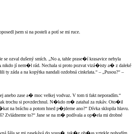
dl jsem si na posteli a potí se mi ruce.
 se ozval dušený smích. „No a, tahle prase�í krasavice nebyla
nikdo jí nem�l rád. Nechala si proto pozvat vizá�isty a� z daleké
lili ty záda a na kopýtka nandali ozdobná cinkrlata.“ – „Pusou?“ –
j anebo zase a� moc velkej vodvaz. V tom ti fakt neporadím.“
 tak trochu si povzdechnul. N�kdo m� zatahal za rukáv. Oto�il
�kat na bráchu a potom hned p�jdeme ano?“ Dívka sklopila hlavu.
 víš? Zvládneme to?“ Jane se na m� podívala a op�ela mi drobné
avná šála se mi zasekává do vous�, tak�e ob�as vztekle pohodím