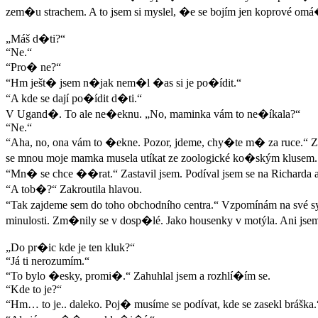
zem�u strachem. A to jsem si myslel, �e se bojím jen koprové omá�
„Máš d�ti?“
“Ne.“
“Pro� ne?“
“Hm ješt� jsem n�jak nem�l �as si je po�ídit.“
“A kde se dají po�ídit d�ti.“
V Ugand�. To ale ne�eknu. „No, maminka vám to ne�íkala?“
“Ne.“
“Aha, no, ona vám to �ekne. Pozor, jdeme, chy�te m� za ruce.“ Z
se mnou moje mamka musela utíkat ze zoologické ko�ským klusem. Mo
“Mn� se chce ��rat.“ Zastavil jsem. Podíval jsem se na Richarda a
“A tob�?“ Zakroutila hlavou.
“Tak zajdeme sem do toho obchodního centra.“ Vzpomínám na své sy
minulosti. Zm�nily se v dosp�lé. Jako housenky v motýla. Ani jse
„Do pr�ic kde je ten kluk?“
“Já ti nerozumím.“
“To bylo �esky, promi�.“ Zahuhlal jsem a rozhlí�ím se.
“Kde to je?“
“Hm… to je.. daleko. Poj� musíme se podívat, kde se zasekl bráška.