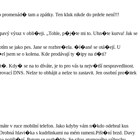
 promenád� tam a zpátky. Ten kluk nikde do prdele není!!!
nechápavý výraz v obli�eji. „Tohle, p�j�te mi to. Uhn�te kurva! Jak se
otím se jako pes. Jane se rozbre�ela. �í�ané se otá�ejí. U
l jsem se o kolena. Kde prodávají ty �ipy na d�ti?
Kdy� se na to díváte, je to pro vás ta nejv�tší nespravedlnost.
rovací DNS. Nelze to obhájit a nelze to zastavit. Jen osobní pro�itek
 máte v ruce mobilní telefon. Jako kdyby vám n�kdo odebral kus
. Drobná hlavi�ka s kudrlinkami na mém rameni.Pišt�ní brzd. Davy
na pojišt�ní. Potom se rozb�hly. Se silou atomového výbuchu.