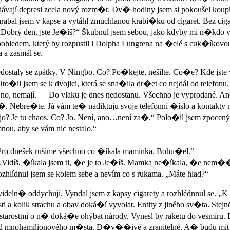
dávají depresi zcela nový rozm�r. Dv� hodiny jsem si pokoušel kou
bal jsem v kapse a vytáhl zmuchlanou krabi�ku od cigaret. Bez cig
 „Dobrý den, jste Je�íš?“ Škubnul jsem sebou, jako kdyby mi n�kdo v
hledem, který by rozpustil i Dolpha Lungrena na �elé s cuk�íkovou
a a zasmál se.
nedostaly se zpátky. V Ningbo. Co? Po�kejte, nešilte. Co�e? Kde jst
il jsem se k dvojici, která se sna�ila dr�et co nejdál od telefonu
 no, nemají. Do vlaku je dnes nedostanu. Všechno je vyprodané. Ano.
 Nebre�te. Já vám te� nadiktuju svoje telefonní �íslo a kontakty na
jo? Je tu chaos. Co? Jo. Není, ano…není za�.“ Polo�il jsem zpocený te
nou, aby se vám nic nestalo.“
 Pro dnešek rušíme všechno co �íkala maminka. Bohu�el.“
t. „Vidíš, �íkala jsem ti, �e je to Je�íš. Mamka ne�íkala, �e nem
hlídnul jsem se kolem sebe a nevím co s rukama. „Máte hlad?“
deln� oddychují. Vyndal jsem z kapsy cigarety a rozhlédnnul se. „K 
 kolik strachu a obav doká�í vyvolat. Entity z jiného sv�ta. Stejné
ý starostmi o n� doká�e ohýbat národy. Vynesl by raketu do vesmíru.
t�ed mnohamilionového m�sta. D�v��ivé a zranitelné. A� budu 