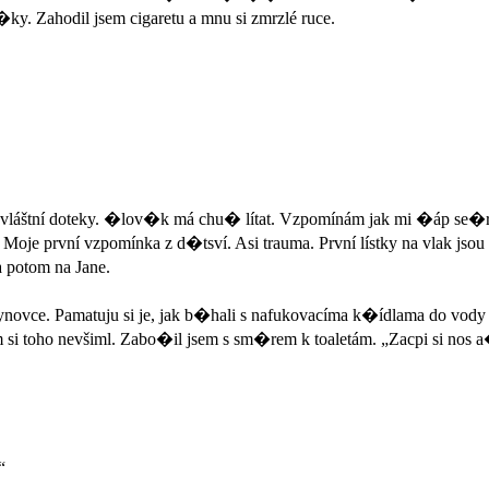
ky. Zahodil jsem cigaretu a mnu si zmrzlé ruce.
vláštní doteky. �lov�k má chu� lítat. Vzpomínám jak mi �áp se�ral
je první vzpomínka z d�tsví. Asi trauma. První lístky na vlak jsou 
 potom na Jane.
novce. Pamatuju si je, jak b�hali s nafukovacíma k�ídlama do vody
m si toho nevšiml. Zabo�il jsem s sm�rem k toaletám. „Zacpi si nos 
“