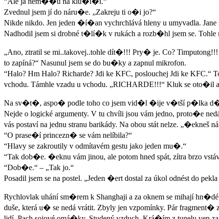
“Ale já nem��u na klu�i�í.“
Zvednul jsem jí do náru�e. „Zakreju ti o�i jo?“
Nikde nikdo. Jen jeden �í�an vychrchlává hleny u umyvadla. Jane s
Nadhodil jsem si drobné t�lí�k v rukách a rozb�hl jsem se. Tohle
„Ano, ztratil se mi..takovej..tohle dít�!!! Pry� je. Co? Timputong!!!
to zapíná?“ Nasunul jsem se do bu�ky a zapnul mikrofon.
“Halo? Hm Halo? Richarde? Jdi ke KFC, poslouchej Jdi ke KFC.“ To 
vchodu. Támhle vzadu u vchodu. „RICHARDE!!!“ Kluk se oto�il a za
Na sv�t�, aspo� podle toho co jsem vid�l �ije v�tší p�lka d�tí v
Nejde o logické argumenty. V tu chvíli jsou vám jedno, proto�e nedáv
vás postaví na jednu stranu barikády. Na obou stát nelze. „�ekne
“O prase�í princezn� se vám nelíbila?“
“Hlavy se zakroutily v odmítavém gestu jako jeden mu�.“
“Tak dob�e. �eknu vám jinou, ale potom hned spát, zítra brzo vs
“Dob�e.“ – „Tak jo.“
Posadil jsem se na postel. „Jeden �ert dostal za úkol odnést do pe
Rychlovlak uhání sm�rem k Shanghaji a za oknem se mihají hn�dé pru
duše, která u� se nedá vrátit. Zbyly jen vzpomínky. Pár fragment�
lidí. Pach sojové omá�ky. Studený vzduch. Krá�ím z tunelu ven za