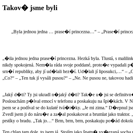
Takov� jsme byli
„Byla jednou jedna … prase�í princezna…“ – „Prase�í princezna
„�ila jednou jedna prase�í princezna. Hezká byla. Tlustá, s malil
nikdy spokojená. Nem�la ráda svoje poddané, proto�e vypadali p�e
srn�í republiky, aby jí ud�lali hez�í. Ud�lali jí liposukci,…“ – „Co 
„Co?“ – „Ten tuk jí vysáli pusou?“ – „Ne. Ne pusou ne, takovou hadi
„Jaký d�ti? Ty jsi ukradl n�jaký d�ti? Tak�e u� jsi se definitvn
Poslouchám p�íval emocí v telefonu a poskakuju na špi�kách. V Ni
jsem se a podíval se do kulaté tvá�i�ky. „Je mi zima.“ D�epnul 
Zvedl jsem ji do náru�e a za�al poskakovat a brumlat jako traktor
prstíky o bradu. „Tak jo…“ Brm, brm, brm, poskakuju po�ád dokol
Ten chlap tam dole, to jsem já. Stojím jako špatn� vy�ezaná soc