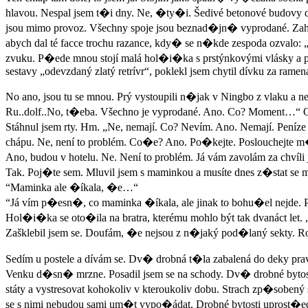
hlavou. Nespal jsem t�i dny. Ne, �ty�i. Šedivé betonové budovy 
jsou mimo provoz. Všechny spoje jsou beznad�jn� vyprodané. Zahra
abych dal té facce trochu razance, kdy� se n�kde zespoda ozvalo:
zvuku. P�ede mnou stojí malá hol�i�ka s prstýnkovými vlásky a po
sestavy „odevzdaný zlatý retrívr“, poklekl jsem chytil dívku za ramen
No ano, jsou tu se mnou. Prý vystoupili n�jak v Ningbo z vlaku a 
Ru..dolf..No, t�eba. Všechno je vyprodané. Ano. Co? Moment…“ Oto�
Stáhnul jsem rty. Hm. „Ne, nemají. Co? Nevím. Ano. Nemají. Peníze
chápu. Ne, není to problém. Co�e? Ano. Po�kejte. Poslouchejte m�.
Ano, budou v hotelu. Ne. Není to problém. Já vám zavolám za chvíli 
Tak. Poj�te sem. Mluvil jsem s maminkou a musíte dnes z�stat se m
“Maminka ale �íkala, �e…“
“Já vím p�esn�, co maminka �íkala, ale jinak to bohu�el nejde.
Hol�i�ka se oto�ila na bratra, kterému mohlo být tak dvanáct le
Zašklebil jsem se. Doufám, �e nejsou z n�jaký pod�laný sekty. Roz
Sedím u postele a dívám se. Dv� drobná t�la zabalená do deky pravi
Venku d�sn� mrzne. Posadil jsem se na schody. Dv� drobné bytosti a
státy a vystresovat kohokoliv v kteroukoliv dobu. Strach zp�soben
se s nimi nebudou sami um�t vypo�ádat. Drobné bytosti upros