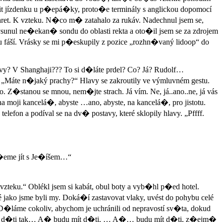
pit jízdenku u p�epá�ky, proto�e terminály s anglickou dopomocí
aret. K vzteku. N�co m� zatahalo za rukáv. Nadechnul jsem se,
sunul ne�ekan� sondu do oblasti rekta a oto�il jsem se za zdrojem
 fáší. Vrásky se mi p�eskupily z pozice „rozhn�vaný lidoop“ do
e vy? V Shanghaji??? To si d�láte prdel? Co? Já? Rudolf…
. „Máte n�jaký prachy?“ Hlavy se zakroutily ve výmluvném gestu.
 Z�stanou se mnou, nem�jte strach. Já vím. Ne, já..ano..ne, já vás
 moji kancelá�, abyste …ano, abyste, na kancelá�, pro jistotu.
lefon a podíval se na dv� postavy, které sklopily hlavy. „Pffff.
��eme jít s Je�íšem…“
vzteku.“ Oblékl jsem si kabát, obul boty a vyb�hl p�ed hotel.
 jako jsme byli my. Doká�í zastavovat vlaky, uvést do pohybu celé
 D�láme cokoliv, abychom je uchránili od nepravostí sv�ta, dokud
mít d�ti tak… A� budu mít d�ti, … A�… budu mít d�ti, z�ejm�