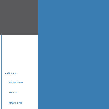
odkazy
Václav Klaus
eStat.cz
M�sto Brno