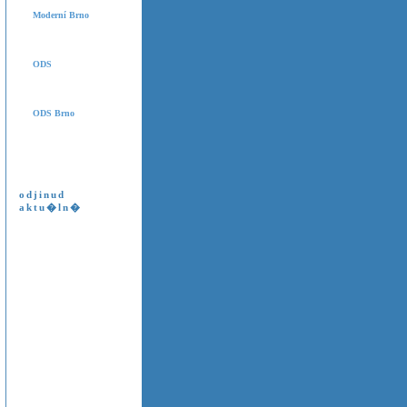
Moderní Brno
ODS
ODS Brno
odjinud
aktu�ln�