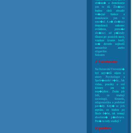
ob�an� a demokracie
jim to dá. Zlo�inci
budou chtít obsadit
ve�ejné funkce a
demokracie jim to
umo�ní. A a� zlo�inci
demokracii nakonec
ovládnou, proto�e
zlo�inci od p�írody
tíhnou po pozicích moci,
vznikne tyranie horší,
ne� dovede nejhorší
monarchie anebo
oligarchie.
Sokrates
Z Facebooku
Na Ostravské Univerzit�
byl nejv�tší zájem o
obory Psychologie a
Spole�enské v�dy... Jak
vidno, pracáky o své
klienty jen tak
nep�ijdou... Znám pár
lidí, co studují
sociologii, filozofii,
religionistiku a podobné
pav�dy. Kdy� se jich
zeptám, co budou po
škole d�lat, tak nemají
absolutn� p�edstavu.
Pro� to tedy studují ?
O politice