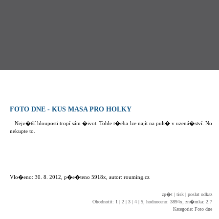
FOTO DNE - KUS MASA PRO HOLKY
Nejv�tší hlouposti tropí sám �ivot. Tohle t�eba lze najít na pult� v uzená�ství. No
nekupte to.
Vlo�eno: 30. 8. 2012, p�e�teno 5918x, autor: rouming.cz
zp�t
|
tisk
|
poslat odkaz
Ohodnotit:
1
|
2
|
3
|
4
|
5
, hodnoceno: 3894x, zn�mka: 2.7
Kategorie: Foto dne