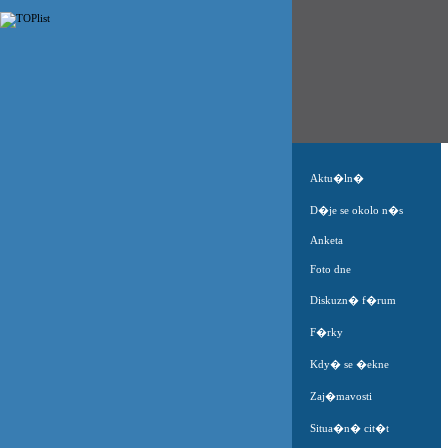
Aktu�ln�
D�je se okolo n�s
Anketa
Foto dne
Diskuzn� f�rum
F�rky
Kdy� se �ekne
Zaj�mavosti
Situa�n� cit�t