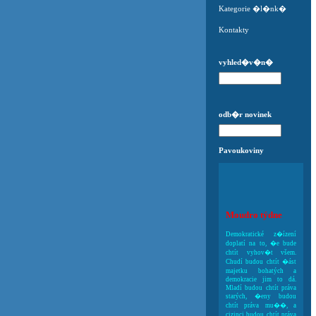
Kategorie �l�nk�
Kontakty
vyhled�v�n�
odb�r novinek
Pavoukoviny
Moudro týdne
Demokratické z�ízení
doplatí na to, �e bude
chtít vyhov�t všem.
Chudí budou chtít �ást
majetku bohatých a
demokracie jim to dá.
Mladí budou chtít práva
starých, �eny budou
chtít práva mu��, a
cizinci budou chtít práva