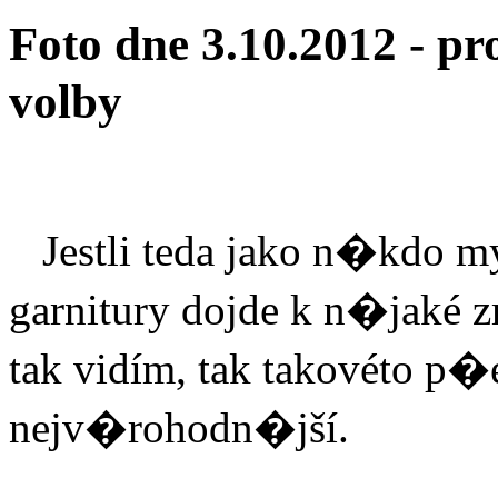
Foto dne 3.10.2012 - 
volby
Jestli teda jako n�kdo 
garnitury dojde k n�jaké 
tak vidím, tak takovéto p�e
nejv�rohodn�jší.