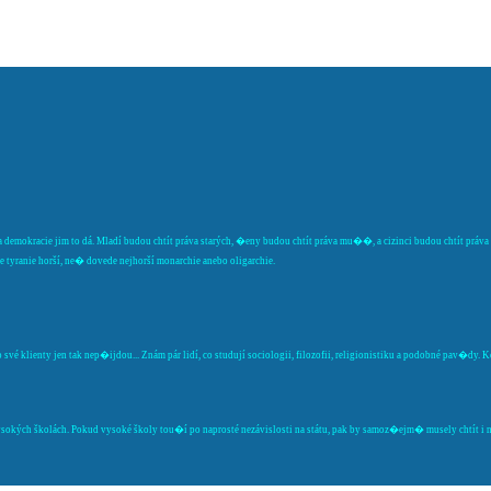
 demokracie jim to dá. Mladí budou chtít práva starých, �eny budou chtít práva mu��, a cizinci budou chtít prá
tyranie horší, ne� dovede nejhorší monarchie anebo oligarchie.
vé klienty jen tak nep�ijdou... Znám pár lidí, co studují sociologii, filozofii, religionistiku a podobné pav�dy.
ých školách. Pokud vysoké školy tou�í po naprosté nezávislosti na státu, pak by samoz�ejm� musely chtít i ne