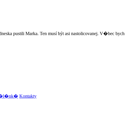
ska pustili Marka. Ten musí být asi nastolicovanej. V�bec bych
e �l�nk�
Kontakty