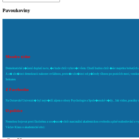
Pavoukoviny
Moudro týdne
Demokratické z�ízení doplatí na to, �e bude chtít vyhov�t všem. Chudí budou chtít �ást majetku bohatých a
A a� zlo�inci demokracii nakonec ovládnou, proto�e zlo�inci od p�írody tíhnou po pozicích moci, vznikne 
Sokrates
Z Facebooku
Na Ostravské Univerzit� byl nejv�tší zájem o obory Psychologie a Spole�enské v�dy... Jak vidno, pracáky o s
O politice
Nemohou bojovat proti školnému a sou�asn� chtít maximální akademickou svobodu a plné rozhodování o vysok
Václav Klaus o akademické obci: