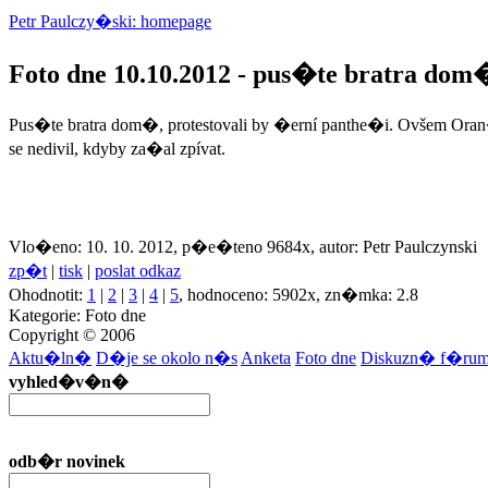
Petr Paulczy�ski: homepage
Foto dne 10.10.2012 - pus�te bratra dom
Pus�te bratra dom�, protestovali by �erní panthe�i. Ovšem Oran�
se nedivil, kdyby za�al zpívat.
Vlo�eno: 10. 10. 2012, p�e�teno 9684x, autor: Petr Paulczynski
zp�t
|
tisk
|
poslat odkaz
Ohodnotit:
1
|
2
|
3
|
4
|
5
, hodnoceno: 5902x, zn�mka: 2.8
Kategorie: Foto dne
Copyright © 2006
Aktu�ln�
D�je se okolo n�s
Anketa
Foto dne
Diskuzn� f�ru
vyhled�v�n�
odb�r novinek