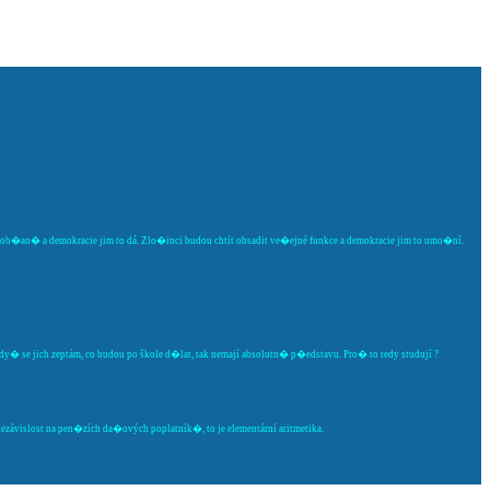
va ob�an� a demokracie jim to dá. Zlo�inci budou chtít obsadit ve�ejné funkce a demokracie jim to umo�ní.
 Kdy� se jich zeptám, co budou po škole d�lat, tak nemají absolutn� p�edstavu. Pro� to tedy studují ?
závislost na pen�zích da�ových poplatník�, to je elementární aritmetika.