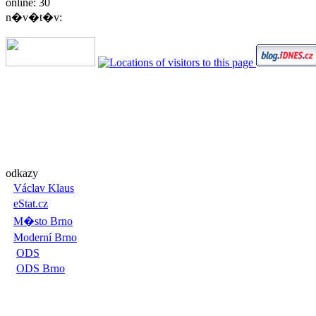
online: 30
n�v�t�v:
odkazy
Václav Klaus
eStat.cz
M�sto Brno
Moderní Brno
ODS
ODS Brno