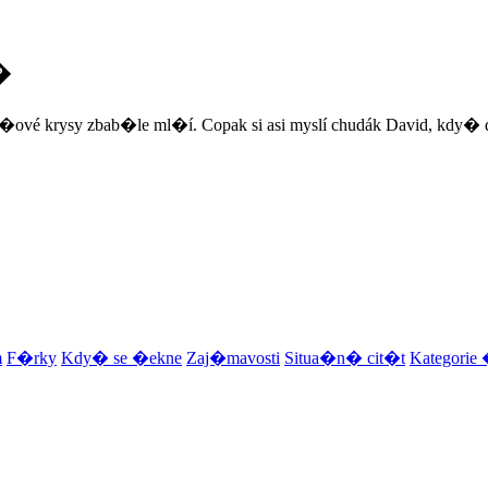
�
ové krysy zbab�le ml�í. Copak si asi myslí chudák David, kdy� dne
m
F�rky
Kdy� se �ekne
Zaj�mavosti
Situa�n� cit�t
Kategori