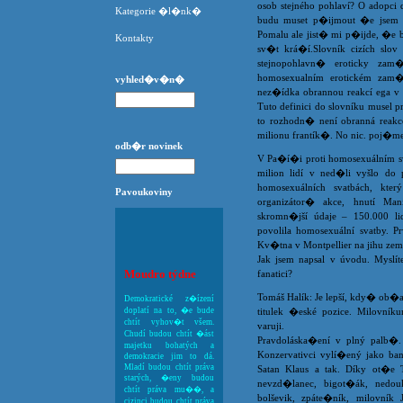
osob stejného pohlaví? O adopci 
Kategorie �l�nk�
budu muset p�ijmout �e jsem h
Pomalu ale jist� mi p�ijde, �e b
Kontakty
sv�t krá�í.Slovník cizích sl
stejnopohlavn� eroticky za
homosexualním erotickém zam��e
vyhled�v�n�
nez�ídka obrannou reakcí ega v 
Tuto definici do slovníku musel 
to rozhodn� není obranná reakce 
milionu frantík�. No nic. poj�me 
odb�r novinek
V Pa�í�i proti homosexuálním sva
milion lidí v ned�li vyšlo do 
homosexuálních svatbách, kter
Pavoukoviny
organizátor� akce, hnutí Man
skromn�jší údaje – 150.000 lid
povolila homosexuální svatby. P
Kv�tna v Montpellier na jihu ze
Jak jsem napsal v úvodu. Myslíte
Moudro týdne
fanatici?
Tomáš Halík: Je lepší, kdy� ob�a
Demokratické z�ízení
doplatí na to, �e bude
titulek �eské pozice. Milovní
chtít vyhov�t všem.
varuji.
Chudí budou chtít �ást
Pravdoláska�ení v plný palb�.
majetku bohatých a
Konzervativci vylí�ený jako ba
demokracie jim to dá.
Mladí budou chtít práva
Satan Klaus a tak. Díky ot�e 
starých, �eny budou
nevzd�lanec, bigot�ák, nedou
chtít práva mu��, a
bolševik, zpáte�ník, milovník J
cizinci budou chtít práva