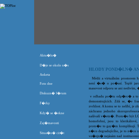
Aktu�ln�
D�je se okolo n�s
HLODY POND�LN� AN
Anketa
Médii a virtuálním prostorem h
není �e� o po�así. Teplé jar
Foto dne
masovost odporu se ani nedivím, �
Diskuzn� f�rum
v odhadu po�tu odp�rc� a to v
demonstrujících. Zdá se, �e fr
F�rky
zvrhlost. A komu se to nelíbí, je z
záchranu jednoho skoroprofesora,
Kdy� se �ekne
našívaší v�etn�. Proto�e být LGBT 
homofobní, jsou to klerikálové, 
Zaj�mavosti
proto�e to gay�m komplikují. Tak
n�co degradujícího, je to n�co
Situa�n� cit�t
ve�ejn� nejásám nad institucemi 