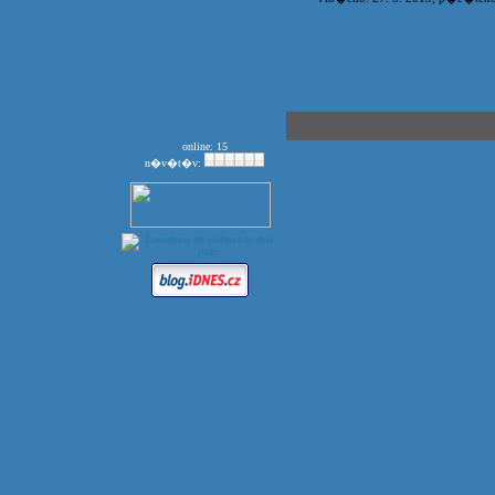
online: 15
n�v�t�v: