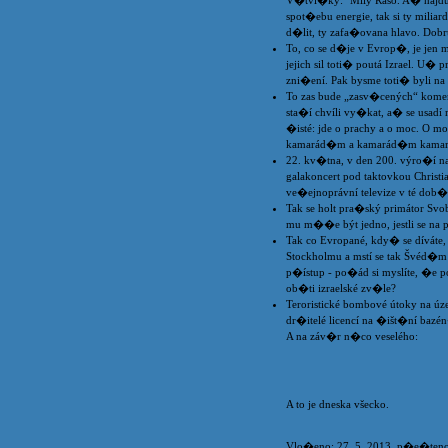
V�tvi�ky: "Mily Raso. A� najdu 
spot�ebu energie, tak si ty milia
d�lit, ty zafa�ovana hlavo. Dobr
To, co se d�je v Evrop�, je jen m
jejich sil toti� poutá Izrael. U�
zni�ení. Pak bysme toti� byli n
To zas bude „zasv�cených“ kome
sta�í chvíli vy�kat, a� se usad
�isté: jde o prachy a o moc. O m
kamarád�m a kamarád�m kam
22. kv�tna, v den 200. výro�í na
galakoncert pod taktovkou Christi
ve�ejnoprávní televize v té dob
Tak se holt pra�ský primátor Sv
mu m��e být jedno, jestli se na p
Tak co Evropané, kdy� se díváte, 
Stockholmu a mstí se tak Švéd�m z
p�ístup - po�ád si myslíte, �e p
ob�ti izraelské zv�le?
Teroristické bombové útoky na ú
dr�itelé licencí na �išt�ní bazé
A na záv�r n�co veselého:
A to je dneska všecko.
Vlo�eno: 27. 5. 2013, p�e�teno 