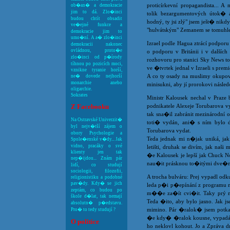
proticírkevní propagandista... 
ob�an� a demokracie
jim to dá. Zlo�inci
tolik bezargumentových útok�
budou chtít obsadit
hodný, ty jsi zlý" jsem ješt� ni
ve�ejné funkce a
"hulvátským" Zemanem se tomuhle
demokracie jim to
umo�ní. A a� zlo�inci
Izrael podle Hagua ztrácí podpo
demokracii nakonec
ovládnou, proto�e
o podporu v Británii i v dalších
zlo�inci od p�írody
rozhovoru pro stanici Sky News to
tíhnou po pozicích moci,
ve �tvrtek jednal v Izraeli s pr
vznikne tyranie horší,
A co ty osady na muslimy okupo
ne� dovede nejhorší
monarchie anebo
minisukni, aby jí prorokovi násled
oligarchie.
Sokrates
Ministr Kalousek nechal v Praze b
Z Facebooku
podnikatele Alexeje Torubarova v
tak sna�il zabránit mezinárodní 
Na Ostravské Univerzit�
toti� vydán, ani� s ním bylo
byl nejv�tší zájem o
Torubarova vydat.
obory Psychologie a
Teda jednak mi n�jak uniká, jak
Spole�enské v�dy... Jak
vidno, pracáky o své
letišti, druhak se divím, jak na
klienty jen tak
�e Kalousek je lepší jak Chuck Nor
nep�ijdou... Znám pár
nau�it prásknou to�itými dve�mi
lidí, co studují
sociologii, filozofii,
A trocha bulváru: Prej vypadl od
religionistiku a podobné
pav�dy. Kdy� se jich
leda p�i p�epínání z programu na 
zeptám, co budou po
m��e za�ít cvi�it. Taky prý mi
škole d�lat, tak nemají
Teda �ito, aby bylo jasno. Jak j
absolutn� p�edstavu.
mimino. Pár �ralok� jsem potkal,
Pro� to tedy studují ?
�e kdy� �ralok kousne, vypadá to
O politice
ho neklovl kohout. Jo a Zpráva 