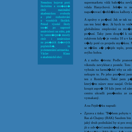
supermarketu vídá babi�ku nevlas
Nemohou bojovat proti
školnému a sou�asn�
vdala Hanychová. Ješt�e to n
chtít maximální
napa�ovací �ehli�kou kalhoty a 
akademickou svobodu
a plné rozhodování
A zprávy o po�así: Jak se tak n
o vysokých školách.
zas ten letní �as. Já bych to vi
Pokud vysoké školy
tou�í po naprosté
globálnímu oteplování za mo�n
nezávislosti na státu, pak
po�así. Taky jsem dosp�l k náz
by samoz�ejm� musely
rukávem kdy� je venku 10 a v ka
chtít i nezávislost
na pen�zích da�ových
v�dy poté co projedu my�kou. M
poplatník�, to
se t�ším a� p�ijde teplo, pr
je elementární aritmetika.
svýho bobra.
Václav Klaus
o akademické obci:
A z mého �ivota: Podle pranos
víkendu nevylézat z postele. Tot
vyhnán na farmá�ské trhy za zd
nekupte to. Po jeho poz�ení jsem
ten z Romlandu. Také jsem p
který�to název mne zaujal. Ovš
koupit aspo� 50 kilo jsem od z
centru ukradli pen�enku ze z
vymakaný.
A na Fejsb�ku napsali:
Zprava z tisku: "B�hem pobytu v 
Ras al-Chajmy (RAK) Saudem bin S
jaký druh podnikání by si pro s
jít o odv�tví nenáro�ná na manu