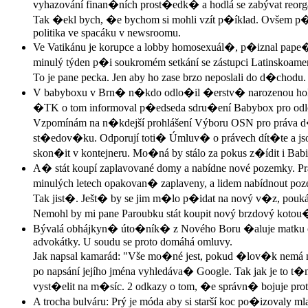
vyhazování finan�ních prost�edk� a hodlá se zabývat reorga
Tak �ekl bych, �e bychom si mohli vzít p�íklad. Ovšem p�e
politika ve spacáku v newsroomu.
Ve Vatikánu je korupce a lobby homosexuál�, p�iznal pape� 
minulý týden p�i soukromém setkání se zástupci Latinskoameric
To je pane pecka. Jen aby ho zase brzo neposlali do d�chodu. 
V babyboxu v Brn� n�kdo odlo�il �erstv� narozenou ho
�TK o tom informoval p�edseda sdru�ení Babybox pro odlo�
Vzpomínám na n�kdejší prohlášení Výboru OSN pro práva d�tí
st�edov�ku. Odporují toti� Úmluv� o právech dít�te a jsou 
skon�it v kontejneru. Mo�ná by stálo za pokus z�ídit i Bab
A� stát koupí zaplavované domy a nabídne nové pozemky. Pr
minulých letech opakovan� zaplaveny, a lidem nabídnout p
Tak jist�. Ješt� by se jim m�lo p�idat na nový v�z, poukázku
Nemohl by mi pane Paroubku stát koupit nový brzdový kotou�
Bývalá obhájkyn� úto�ník� z Nového Boru �aluje matku ob�t
advokátky. U soudu se proto domáhá omluvy.
Jak napsal kamarád: "Vše mo�né jest, pokud �lov�k nemá n�c
po napsání jejího jména vyhledáva� Google. Tak jak je to t�mi
vyst�elit na m�síc. 2 odkazy o tom, �e správn� bojuje proti 
A trocha bulváru: Prý je móda aby si starší koc po�izovaly mladý