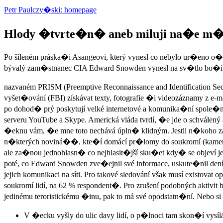
Petr Paulczy�ski: homepage
Hlody �tvrte�n� aneb miluji na�e m�
Po šíleném práska�i Asangeovi, který vynesl co nebylo ur�eno o�í
bývalý zam�stnanec CIA Edward Snowden vynesl na sv�tlo bo�í fa
nazvaném PRISM (Preemptive Reconnaissance and Identification 
vyšet�ování (FBI) získávat texty, fotografie �i videozáznamy z e-
po dohod� prý poskytují velké internetové a komunika�ní spole�no
serveru YouTube a Skype. Americká vláda tvrdí, �e jde o schválený
�eknu vám, �e mne toto nechává úpln� klidným. Jestli n�koho z
n�kterých noviná��, kte�í domácí pr�lomy do soukromí (kamerové 
ale za�nou jednohlasn� co nejhlasit�jší sku�et kdy� se objeví j
poté, co Edward Snowden zve�ejnil své informace, uskute�nil 
jejich komunikaci na síti. Pro takové sledování však musí existov
soukromí lidí, na 62 % respondent�. Pro zrušení podobných aktivit
jedinému teroristickému �inu, pak to má své opodstatn�ní. Nebo s
V �ecku vyšly do ulic davy lidí, o p�lnoci tam skon�í vysíl