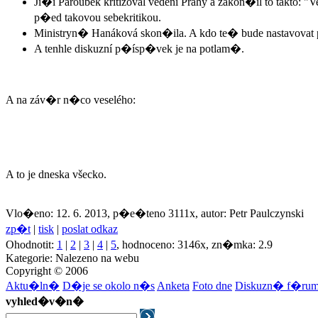
Ji�í Paroubek kritizoval vedení Prahy a zakon�il to takto:
p�ed takovou sebekritikou.
Ministryn� Hanáková skon�ila. A kdo te� bude nastavovat 
A tenhle diskuzní p�ísp�vek je na potlam�.
A na záv�r n�co veselého:
A to je dneska všecko.
Vlo�eno: 12. 6. 2013, p�e�teno 3111x, autor: Petr Paulczynski
zp�t
|
tisk
|
poslat odkaz
Ohodnotit:
1
|
2
|
3
|
4
|
5
, hodnoceno: 3146x, zn�mka: 2.9
Kategorie: Nalezeno na webu
Copyright © 2006
Aktu�ln�
D�je se okolo n�s
Anketa
Foto dne
Diskuzn� f�ru
vyhled�v�n�