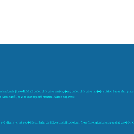
 demokracie jim to dá. Mladí budou chtít práva starých, �eny budou chtít práva mu��, a cizinci budou chtít prá
tyranie horší, ne� dovede nejhorší monarchie anebo oligarchie.
vé klienty jen tak nep�ijdou... Znám pár lidí, co studují sociologii, filozofii, religionistiku a podobné pav�dy.