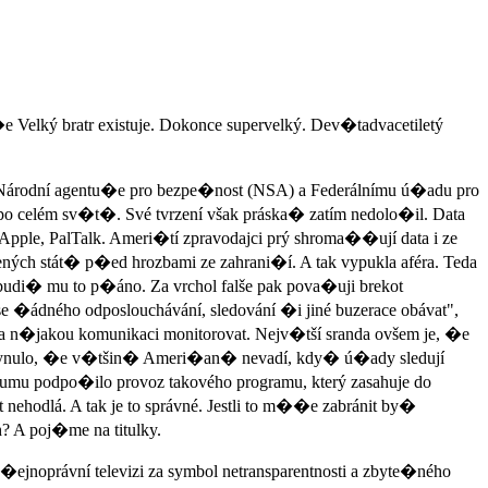
e Velký bratr existuje. Dokonce supervelký. Dev�tadvacetiletý
 Národní agentu�e pro bezpe�nost (NSA) a Federálnímu ú�adu pro
� po celém sv�t�. Své tvrzení však práska� zatím nedolo�il. Data
Apple, PalTalk. Ameri�tí zpravodajci prý shroma��ují data i ze
jených stát� p�ed hrozbami ze zahrani�í. A tak vypukla aféra. Teda
udi� mu to p�áno. Za vrchol falše pak pova�uji brekot
 �ádného odposlouchávání, sledování �i jiné buzerace obávat",
la n�jakou komunikaci monitorovat. Nejv�tší sranda ovšem je, �e
plynulo, �e v�tšin� Ameri�an� nevadí, kdy� ú�ady sledují
�zkumu podpo�ilo provoz takového programu, který zasahuje do
nehodlá. A tak je to správné. Jestli to m��e zabránit by�
? A poj�me na titulky.
e�ejnoprávní televizi za symbol netransparentnosti a zbyte�ného