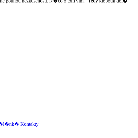
obené pouhou nezkušeností. N�co o tom vím." Tedy klobouk dol�
e �l�nk�
Kontakty