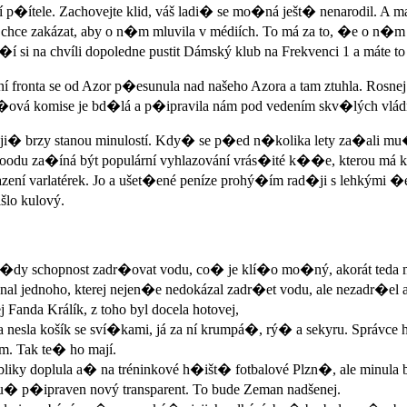
jí p�ítele. Zachovejte klid, váš ladi� se mo�ná ješt� nenarodil. A ma
chce zakázat, aby o n�m mluvila v médiích. To má za to, �e o n�m �
a�í si na chvíli dopoledne pustit Dámský klub na Frekvenci 1 a máte to
 fronta se od Azor p�esunula nad našeho Azora a tam ztuhla. Rosnej b
d�ová komise je bd�lá a p�ipravila nám pod vedením skv�lých vlá
i� brzy stanou minulostí. Kdy� se p�ed n�kolika lety za�ali mu�i 
oodu za�íná být populární vyhlazování vrás�ité k��e, kterou m
lazení varlatérek. Jo a ušet�ené peníze prohý�ím rad�ji s lehkým
šlo kulový.
� p�dy schopnost zadr�ovat vodu, co� je klí�o mo�ný, akorát teda
ysi znal jednoho, kterej nejen�e nedokázal zadr�et vodu, ale nezadr�
anda Králík, z toho byl docela hotovej,
a nesla košík se sví�kami, já za ní krumpá�, rý� a sekyru. Správce 
m. Tak te� ho mají.
bliky doplula a� na tréninkové h�išt� fotbalové Plzn�, ale minula 
u� p�ipraven nový transparent. To bude Zeman nadšenej.