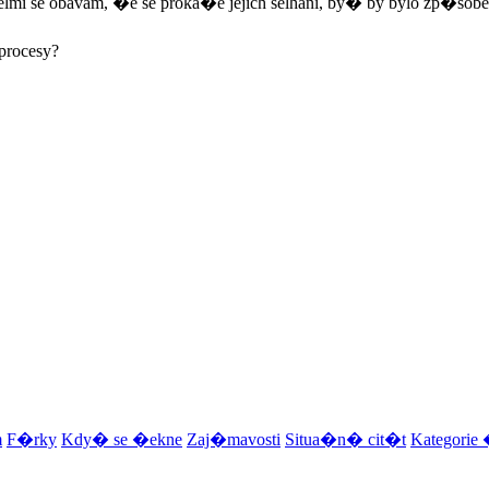
 "Velmi se obávám, �e se proká�e jejich selhání, by� by bylo zp�s
procesy?
m
F�rky
Kdy� se �ekne
Zaj�mavosti
Situa�n� cit�t
Kategori