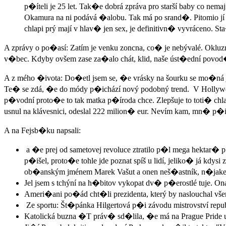
p�íteli je 25 let. Tak�e dobrá zpráva pro starší baby co nema
Okamura na ni podává �alobu. Tak má po srand�. Pitomio jí 
chlapi prý mají v hlav� jen sex, je definitivn� vyvráceno. St
A zprávy o po�así: Zatím je venku zoncna, co� je nebývalé. Okluzní
v�bec. Kdyby ovšem zase za�alo chát, klid, naše úst�ední povo
A z mého �ivota: Do�etl jsem se, �e vrásky na šourku se mo�ná j
Te� se zdá, �e do módy p�ichází nový podobný trend. V Hollyw
p�vodní proto�e to tak matka p�íroda chce. Zlepšuje to toti� ch
usnul na klávesnici, odeslal 222 milion� eur. Nevím kam, mn� p�i
A na Fejsb�ku napsali:
a �e prej od sametovej revoluce ztratilo p�l mega hektar
p�išel, proto�e tohle jde poznat spíš u lidí, jeliko� já kd
ob�anským jménem Marek Vašut a onen neš�astník, n�jakej F
Jel jsem s tchýní na h�bitov vykopat dv� p�erostlé tuje. On
Ameri�ani po�ád cht�li prezidenta, který by naslouchal vše
Ze sportu: Št�pánka Hilgertová p�i závodu mistrovství repu
Katolická buzna �T práv� sd�lila, �e má na Prague Pride 