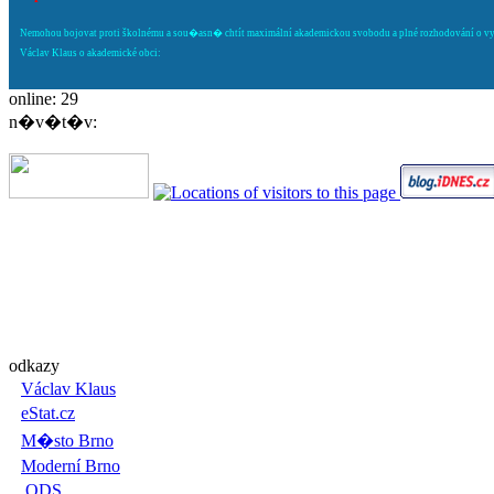
Nemohou bojovat proti školnému a sou�asn� chtít maximální akademickou svobodu a plné rozhodování o vysok
Václav Klaus o akademické obci:
online: 29
n�v�t�v:
odkazy
Václav Klaus
eStat.cz
M�sto Brno
Moderní Brno
ODS