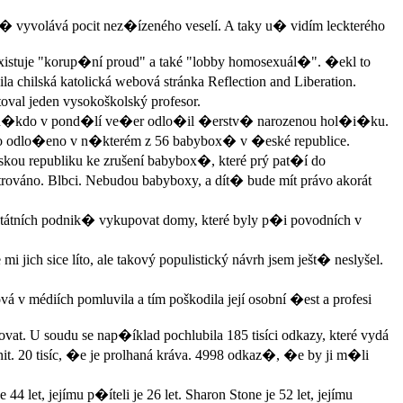
 vyvolává pocit nez�ízeného veselí. A taky u� vidím leckterého
existuje "korup�ní proud" a také "lobby homosexuál�". �ekl to
a chilská katolická webová stránka Reflection and Liberation.
toval jeden vysokoškolský profesor.
 n�kdo v pond�lí ve�er odlo�il �erstv� narozenou hol�i�ku.
ylo odlo�eno v n�kterém z 56 babybox� v �eské republice.
kou republiku ke zrušení babybox�, které prý pat�í do
ováno. Blbci. Nebudou babyboxy, a dít� bude mít právo akorát
státních podnik� vykupovat domy, které byly p�i povodních v
ich sice líto, ale takový populistický návrh jsem ješt� neslyšel.
médiích pomluvila a tím poškodila její osobní �est a profesi
t. U soudu se nap�íklad pochlubila 185 tisíci odkazy, které vydá
lnit. 20 tisíc, �e je prolhaná kráva. 4998 odkaz�, �e by ji m�li
4 let, jejímu p�íteli je 26 let. Sharon Stone je 52 let, jejímu