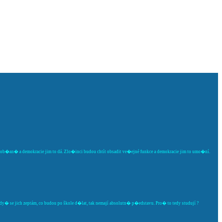
va ob�an� a demokracie jim to dá. Zlo�inci budou chtít obsadit ve�ejné funkce a demokracie jim to umo�ní.
 Kdy� se jich zeptám, co budou po škole d�lat, tak nemají absolutn� p�edstavu. Pro� to tedy studují ?