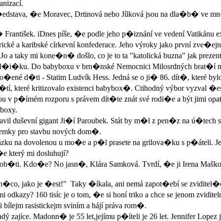
nizací.
dstava, �e Moravec, Drtinová nebo Jílková jsou na dla�b� ve mn�
František. iDnes píše, �e podle jeho p�iznání ve vedení Vatikánu 
ké a karibské církevní konfederace. Jeho výroky jako první zve�ejnil
Jo a taky mi kone�n� došlo, co je to ta "katolická buzna" jak prezen
l�i�ku. Do babyboxu v brn�nské Nemocnici Milosrdných brat�í
ené d�ti - Statim Ludvík Hess. Jedná se o ji� 86. dít�, které b
, které kritizovalo existenci babybox�. Ctihodný výbor vyzval �es
v p�ímém rozporu s právem dít�te znát své rodi�e a být jimi opatr
iboxy.
avil duševní gigant Ji�í Paroubek. Stát by m�l z pen�z na ú�tech 
ozemky pro stavbu nových dom�.
 na dovolenou u mo�e a p�l prasete na grilova�ku s p�áteli. Je mi j
e který mi dosluhují?
i. Kdo�e? No jasn�, Klára Samková. Tvrdí, �e ji Irena Mašková v 
o, jako je �est!" Taky �íkala, ani nemá zapot�ebí se zviditel�ova
 odkazy? 160 tisíc je o tom, �e si honí triko a chce se jenom zvidite
bílejm rasistickejm sviním a hájí práva rom�.
 zajíce. Madonn� je 55 let,jejímu p�íteli je 26 let. Jennifer Lopez je 4