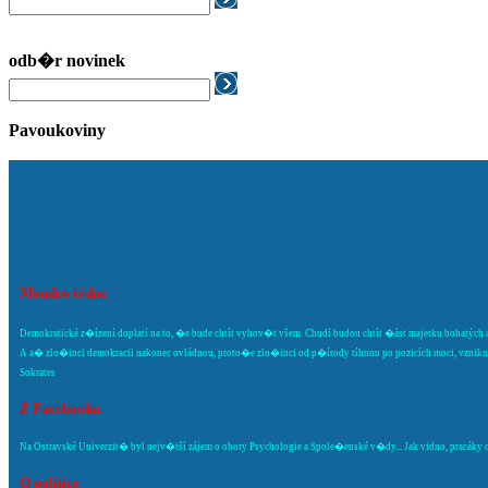
odb�r novinek
Pavoukoviny
Moudro týdne
Demokratické z�ízení doplatí na to, �e bude chtít vyhov�t všem. Chudí budou chtít �ást majetku bohatých a
A a� zlo�inci demokracii nakonec ovládnou, proto�e zlo�inci od p�írody tíhnou po pozicích moci, vznikne 
Sokrates
Z Facebooku
Na Ostravské Univerzit� byl nejv�tší zájem o obory Psychologie a Spole�enské v�dy... Jak vidno, pracáky o s
O politice