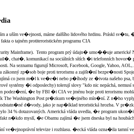
dia
m a uším ve�ejnosti, máme dalšího lidového hrdinu. Práskl sv�tu, �
kta o tajném protiteroristickém programu CIA
Security Mainframe). Tento program prý údajn� umo��uje americké
mail�, chat�, komunikací na sociálních sítích �i telefonních hovor
sti. Na seznamu figurují Microsoft, Facebook, Google, Yahoo, AOL, 
 a zákonný zp�sob boje proti terorismu a zajišt�ní bezpe�nosti Spo
ajímá co jsem m�l k ve�e�i nebo p�íhody ze �ivota našeho psa, b
systémy �i odposlechy) tolerují slovy "kdo nic nepáchá, nemusí se
en podez�ení, �e by FBI �i CIA ve jménu boje proti terorismu moh
deník The Washington Post pr�zkum ve�ejného mín�ní. Z n�ho vy
at opodstatn�né d�vody, jako je nap�íklad teroristická hrozba. V pr
 bylo 34 % dotazovaných. Americká vláda uvedla, �e program ukon�it 
i fakt n�kdo myslí, �e Obamu zajímá �e jsem dneska byl na houbách
ání ve�ejnoprávní televize i rozhlasu. �ecká vláda ozna�ila tamní v