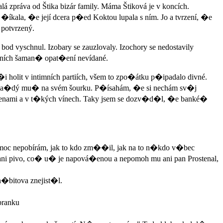
lá zpráva od Štika bizár family. Máma Štiková je v koncích.
íkala, �e její dcera p�ed Koktou lupala s ním. Jo a tvrzení, �e
 potvrzený.
od vyschnul. Izobary se zauzlovaly. Izochory se nedostavily
dních šaman� opat�ení nevídané.
holit v intimních partiích, všem to zpo�átku p�ipadalo divné.
á ka�dý mu� na svém šourku. P�ísahám, �e si nechám sv�j
i �enami a v t�kých vínech. Taky jsem se dozv�d�l, �e banké�
 moc nepobírám, jak to kdo zm��il, jak na to n�kdo v�bec
el ani pivo, co� u� je napová�enou a nepomoh mu ani pan Prostenal,
h�bitova znejist�l.
branku