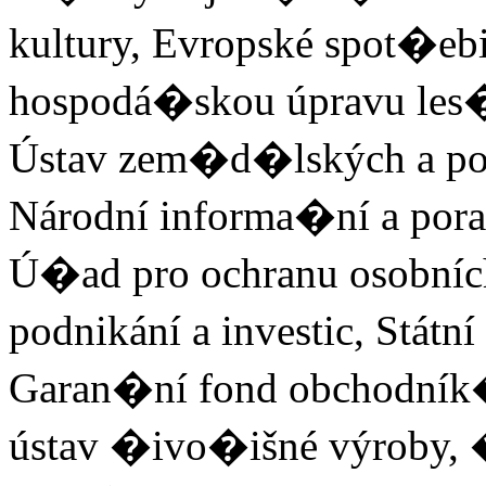
kultury, Evropské spot�ebi
hospodá�skou úpravu les�
Ústav zem�d�lských a pot
Národní informa�ní a pora
Ú�ad pro ochranu osobníc
podnikání a investic, Státn
Garan�ní fond obchodník
ústav �ivo�išné výroby, �