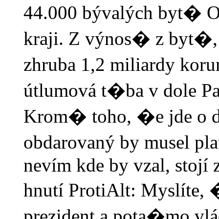
44.000 bývalých byt� O
kraji. Z výnos� z byt�,
zhruba 1,2 miliardy kor
útlumová t�ba v dole Pa
Krom� toho, �e jde o 
obdarovaný by musel pla
nevím kde by vzal, stojí 
hnutí ProtiAlt: Myslíte
prezident a pota�mo vlá