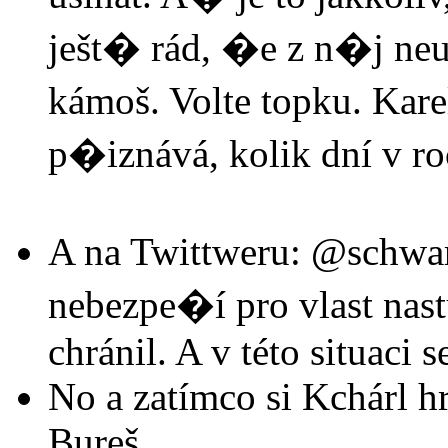
ješt� rád, �e z n�j neu
kámoš. Volte topku. Karel
p�iznává, kolik dní v ro
A na Twittweru: @schw
nebezpe�í pro vlast nastu
chránil. A v této situaci 
No a zatímco si Kchárl h
Bureš.