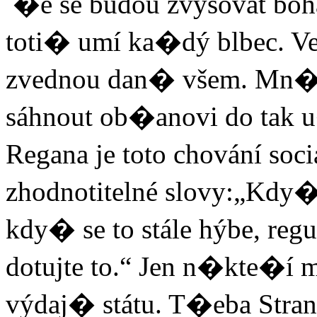
�e se budou zvyšovat bo
toti� umí ka�dý blbec. V
zvednou dan� všem. Mn�,
sáhnout ob�anovi do tak u
Regana je toto chování soc
zhodnotitelné slovy:„Kdy� 
kdy� se to stále hýbe, regul
dotujte to.“ Jen n�kte�í m
výdaj� státu. T�eba Str