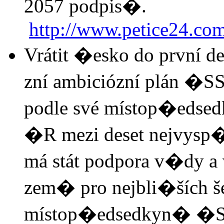
2057 podpis�.
http://www.petice24.com
Vrátit �esko do první de
zní ambiciózní plán �SS
podle své místop�edsed
�R mezi deset nejvysp�
má stát podpora v�dy a 
zem� pro nejbli�ších še
místop�edsedkyn� �SS