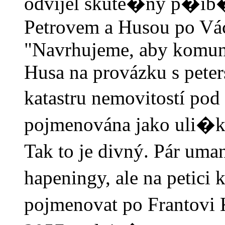
odvíjel skute�ný p�íb
Petrovem a Husou po Vác
"Navrhujeme, aby komuni
Husa na provázku s peter
katastru nemovitostí pod
pojmenována jako uli�k
Tak to je divný. Pár u
hapeningy, ale na petici
pojmenovat po Frantovi