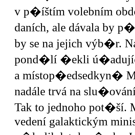
v p�íštím volebním obd
daních, ale dávala by p
by se na jejich výb�r. Na
pond�lí �ekli ú�adujíc
a místop�edsedkyn� Mi
nadále trvá na slu�ování
Tak to jednoho pot�ší. 
vedení galaktickým minis