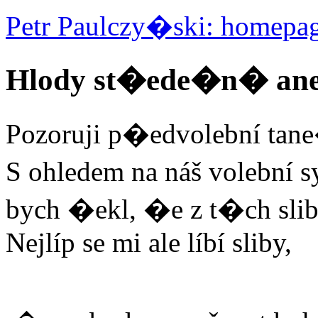
Petr Paulczy�ski: homepa
Hlody st�ede�n� ane
Pozoruji p�edvolební tane�
S ohledem na náš volební 
bych �ekl, �e z t�ch sli
Nejlíp se mi ale líbí sliby,