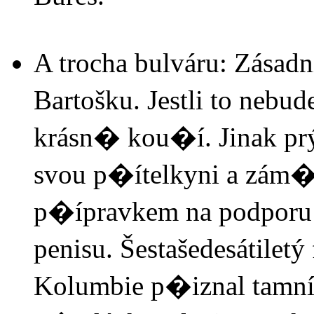
A trocha bulváru: Zásadn
Bartošku. Jestli to neb
krásn� kou�í. Jinak prý
svou p�ítelkyni a zám
p�ípravkem na podporu 
penisu. Šestašedesátiletý
Kolumbie p�iznal tam