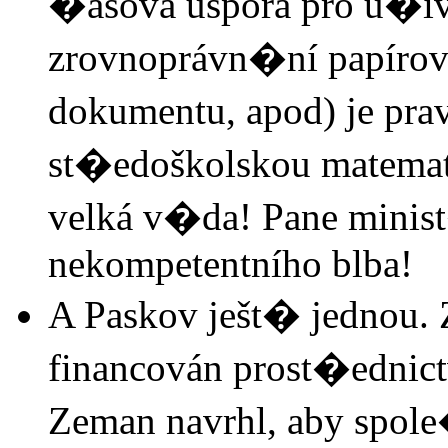
�asová úspora pro u�iva
zrovnoprávn�ní papírové
dokumentu, apod) je pr
st�edoškolskou matematik
velká v�da! Pane minis
nekompetentního blba!
A Paskov ješt� jednou.
financován prost�ednic
Zeman navrhl, aby spol