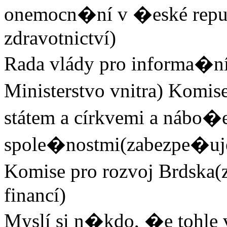
onemocn�ní v �eské repub
zdravotnictví)
Rada vlády pro informa�n
Ministerstvo vnitra) Komis
státem a církvemi a nábo�
spole�nostmi(zabezpe�uje 
Komise pro rozvoj Brdska(
financí)
Myslí si n�kdo, �e tohl