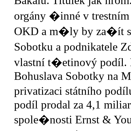
Bakalu. Titulek jak hro
orgány �inné v trestní
OKD a m�ly by za�ít s
Sobotku a podnikatele 
vlastní t�etinový pod
Bohuslava Sobotky na Min
privatizaci státního pod
podíl prodal za 4,1 mili
spole�nosti Ernst & You