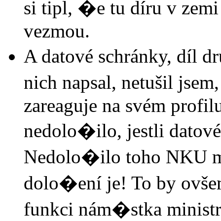
si tipl, �e tu díru v ze
vezmou.
A datové schránky, díl d
nich napsal, netušil jsem
zareaguje na svém profi
nedolo�ilo, jestli datov
Nedolo�ilo toho NKU m
dolo�ení je! To by ov
funkci nám�stka ministr