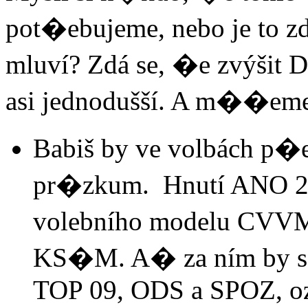
pot�ebujeme, nebo je to zd
mluví? Zdá se, �e zvýšit D
asi jednodušší. A m��eme 
Babiš by ve volbách p�e
pr�zkum. Hnutí ANO 20
volebního modelu CVVM
KS�M. A� za ním by se
TOP 09, ODS a SPOZ, oz