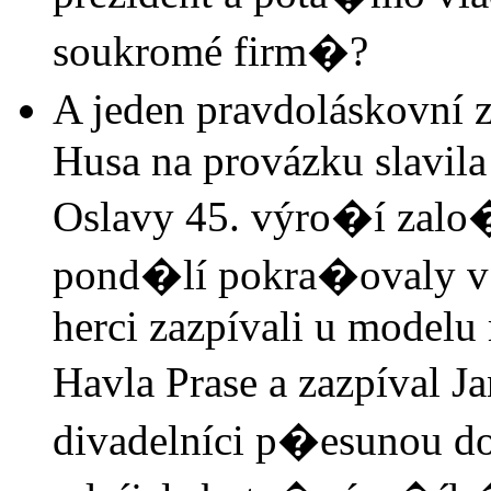
soukromé firm�?
A jeden pravdoláskovní
Husa na provázku slavil
Oslavy 45. výro�í zalo
pond�lí pokra�ovaly v 
herci zazpívali u modelu
Havla Prase a zazpíval 
divadelníci p�esunou d