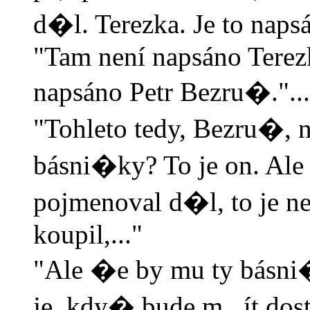
d�l. Terezka. Je to naps
"Tam není napsáno Terezk
napsáno Petr Bezru�."...
"Tohleto tedy, Bezru�, ne
básni�ky? To je on. Al
pojmenoval d�l, to je 
koupil,..."
"Ale �e by mu ty básni
je, kdy� bude m...ít do