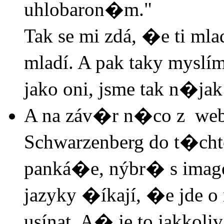
uhlobaron�m."
Tak se mi zdá, �e ti mla
mladí. A pak taky myslí
jako oni, jsme tak n�ja
A na záv�r n�co z web
Schwarzenberg do t�chto
panká�e, nýbr� s image
jazyky �íkají, �e jde o 
usínat. A� je to jakkol