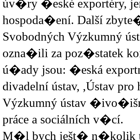
úv�ry �eské exportéry, je
hospoda�ení. Další zbyte
Svobodných Výzkumný ústav
ozna�ili za poz�statek k
ú�ady jsou: �eská exportn
divadelní ústav, ,Ústav p
Výzkumný ústav �ivo�išn
práce a sociálních v�cí.
M�l bych ješt� n�kolik t