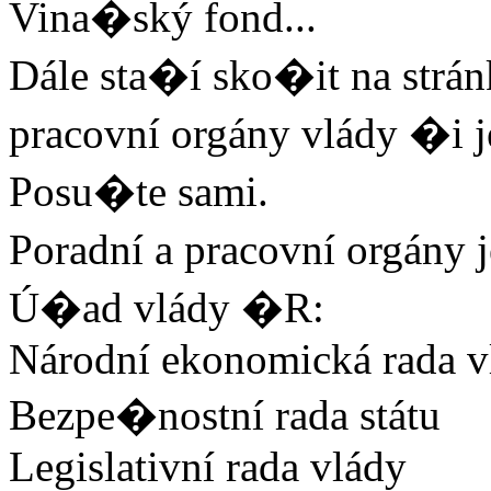
Vina�ský fond...
Dále sta�í sko�it na strán
pracovní orgány vlády �i je
Posu�te sami.
Poradní a pracovní orgány
Ú�ad vlády �R:
Národní ekonomická rada v
Bezpe�nostní rada státu
Legislativní rada vlády