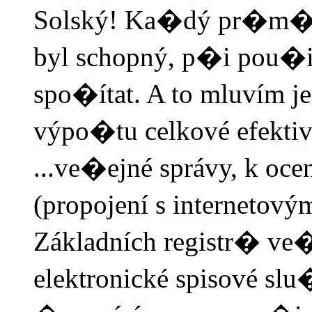
Solský! Ka�dý pr�m�rn
byl schopný, p�i pou�i
spo�ítat. A to mluvím j
výpo�tu celkové efektiv
...ve�ejné správy, k ocen
(propojení s internetov
Základních registr� ve�
elektronické spisové sl