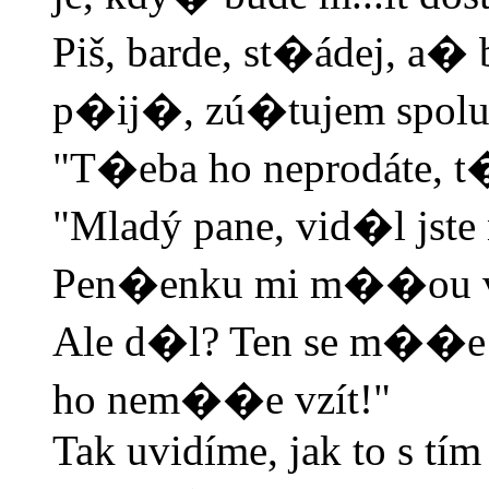
Piš, barde, st�ádej, a�
p�ij�, zú�tujem spolu
"T�eba ho neprodáte, t
"Mladý pane, vid�l jste 
Pen�enku mi m��ou vz
Ale d�l? Ten se m��e za
ho nem��e vzít!"
Tak uvidíme, jak to s tí