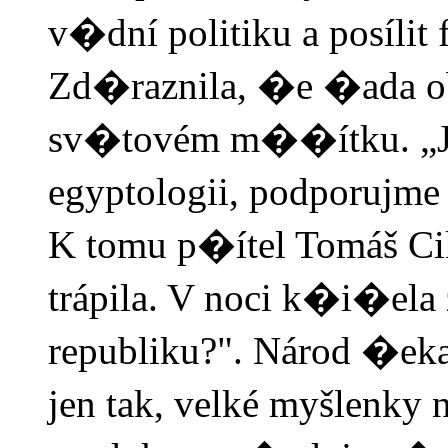
v�dní politiku a posílit
Zd�raznila, �e �ada o
sv�tovém m��ítku. „J
egyptologii, podporujme 
K tomu p�ítel Tomáš Cik
trápila. V noci k�i�ela z
republiku?". Národ �ekal
jen tak, velké myšlenky