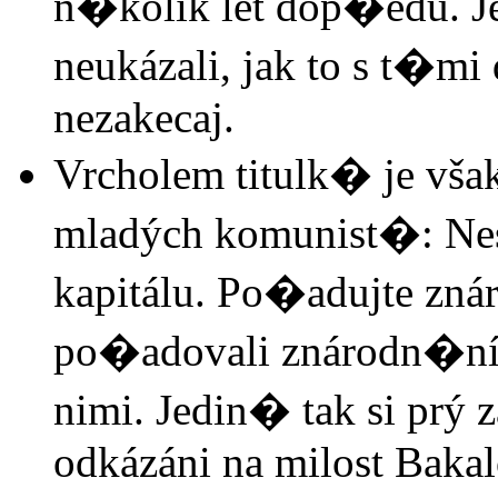
n�kolik let dop�edu. 
neukázali, jak to s t�mi
nezakecaj.
Vrcholem titulk� je vš
mladých komunist�: Nes
kapitálu. Po�adujte zn
po�adovali znárodn�ní 
nimi. Jedin� tak si prý 
odkázáni na milost Baka