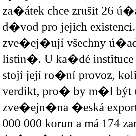
za�átek chce zrušit 26 ú�
d�vod pro jejich existenc
zve�ej�ují všechny ú�ady,
listin�. U ka�dé instituc
stojí její ro�ní provoz, 
verdikt, pro� by m�l být 
zve�ejn�na �eská exportn
000 000 korun a má 174 z