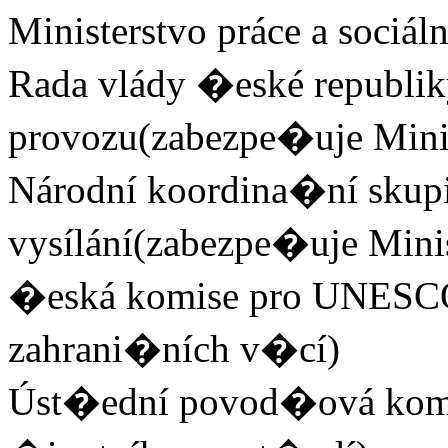
Ministerstvo práce a sociál
Rada vlády �eské republik
provozu(zabezpe�uje Minis
Národní koordina�ní skupin
vysílání(zabezpe�uje Minis
�eská komise pro UNESCO
zahrani�ních v�cí)
Úst�ední povod�ová komi