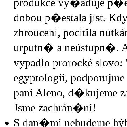
produkce vy�aduje p�ev
dobou p�estala jíst. Kd
zhroucení, pocítila nutkán
urputn� a neústupn�. A
vypadlo prorocké slovo
egyptologii, podporujm
paní Aleno, d�kujeme za
Jsme zachrán�ni!
S dan�mi nebudeme hýb