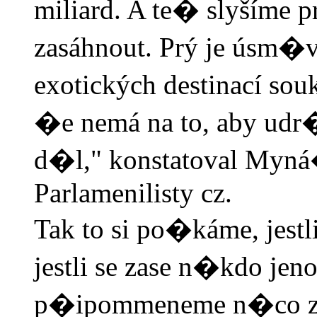
miliard. A te� slyšíme p
zasáhnout. Prý je úsm�v
exotických destinací s
�e nemá na to, aby ud
d�l," konstatoval Myná
Parlamenilisty cz.
Tak to si po�káme, jestl
jestli se zase n�kdo jeno
p�ipommeneme n�co z k