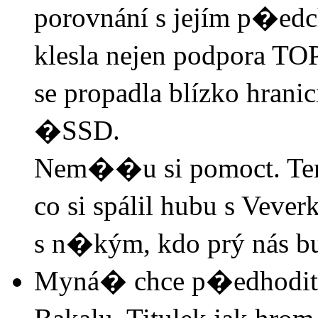
porovnání s jejím p�
klesla nejen podpora TO
se propadla blízko hran
�SSD.
Nem��u si pomoct. Tent
co si spálil hubu s Veve
s n�kým, kdo prý nás bu
Myná� chce p�edhodit p