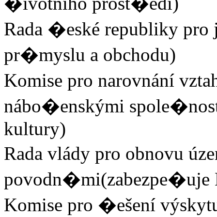
�ivotního prost�edí)
Rada �eské republiky pro 
pr�myslu a obchodu)
Komise pro narovnání vzta
nábo�enskými spole�nost
kultury)
Rada vlády pro obnovu úz
povodn�mi(zabezpe�uje Min
Komise pro �ešení výsky