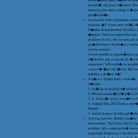
investi�ního zlata, n�kde za úp
na pošt�, jak praví ú�ednici "Pr
tomu los, kus zlata, pišingr a �epi
pun�ochá�e.
A poznatek mého kamaráda, politic
program �T. a tam jsem vid�l n�c
N�jaký dvacetišestiletý floutek a 
�innost. Televize nespecifikovala 
posíláme do EU, aby se nám pak 
po�adavkem o dopln�ní z našeho s
ochoty pomoci.
A tento mladík se zamašt�ným co
d�chodce, jak se zapojit do �ivo
organizace "odborník� na sociální
venkov� �ijí celý �ivot. Být v
mladíky a sle�ny h�l.
A n�co o údajné krizi v kultu�e. 
d�kazy.
1. Sv�rák se definitivn� zbláznil
2. Menzel nenato�il ji� p�es 20
3. K. Gott ji� nechce sout�it ve S
4. nejlepší film 2013 bude s nej
Šmejdi
5. ministr kultury je stále poh�ešo
A trocha bulváru: Britský um�lec
dobrovolnic. The Great Wall of
projekty. Jeho autor socha� Jami
anglickém Brightonu 5 dlouhých le