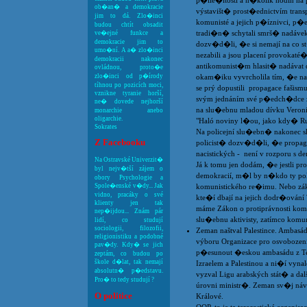
p�íle�itosti a n�kolik hodin na
ob�an� a demokracie
výstavišt� prost�ednictvím transp
jim to dá. Zlo�inci
komunisté a jejich p�íznivci, 
budou chtít obsadit
tradi�n� schytali smrš� nadávek
ve�ejné funkce a
demokracie jim to
dozv�d�li, �e si nemají na co s
umo�ní. A a� zlo�inci
nezabili a jsou placení provokat
demokracii nakonec
antikomunist�m hlasit� nadávat
ovládnou, proto�e
zlo�inci od p�írody
okam�iku vyvrcholila tím, �e na 
tíhnou po pozicích moci,
se prý dopustili propagace fašis
vznikne tyranie horší,
svým jednáním své p�edch�dce z 
ne� dovede nejhorší
na slu�ebnu mladou dívku Veroni
monarchie anebo
oligarchie.
"Haló noviny l�ou, jako kdy� Rud
Sokrates
Na policejní slu�ebn� nakonec sk
Z Facebooku
policist� dozv�d�li, �e propag
nacistických - není v rozporu s de
Na Ostravské Univerzit�
Já k tomu jen dodám, �e jestli p
byl nejv�tší zájem o
demokracií, m�l by n�kdo ty poli
obory Psychologie a
Spole�enské v�dy... Jak
komunistického re�imu. Nebo zákon
vidno, pracáky o své
kte�í dbají na jejich dodr�ování
klienty jen tak
máme Zákon o protiprávnosti komu
nep�ijdou... Znám pár
slu�ebnu aktivisty, zatímco komuni
lidí, co studují
sociologii, filozofii,
Zeman naštval Palestince. Ambas
religionistiku a podobné
výboru Organizace pro osvobození 
pav�dy. Kdy� se jich
p�esunout �eskou ambasádu z Tel
zeptám, co budou po
škole d�lat, tak nemají
Izraelem a Palestinou a ni�í vyna
absolutn� p�edstavu.
vyzval Ligu arabských stát� a da
Pro� to tedy studují ?
úrovni ministr�. Zeman sv�j návr
O politice
Králové.