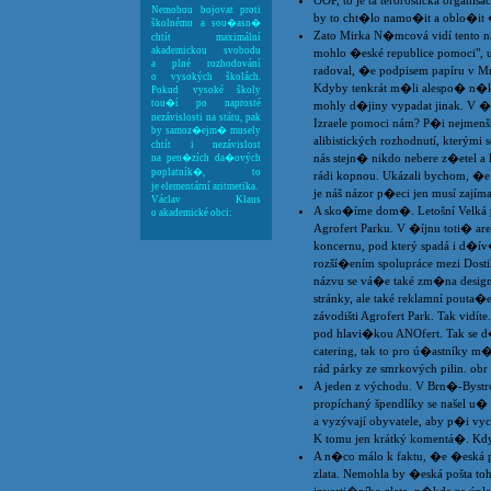
OOP, to je ta terorostická organis
Nemohou bojovat proti
by to cht�lo namo�it a oblo�it �
školnému a sou�asn�
Zato Mirka N�mcová vidí tento ná
chtít maximální
akademickou svobodu
mohlo �eské republice pomoci", uv
a plné rozhodování
radoval, �e podpisem papíru v Mn
o vysokých školách.
Kdyby tenkrát m�li alespo� n�kte
Pokud vysoké školy
tou�í po naprosté
mohly d�jiny vypadat jinak. V �
nezávislosti na státu, pak
Izraele pomoci nám? P�i nejmenší
by samoz�ejm� musely
alibistických rozhodnutí, kterým
chtít i nezávislost
nás stejn� nikdo nebere z�etel a 
na pen�zích da�ových
poplatník�, to
rádi kopnou. Ukázali bychom, �
je elementární aritmetika.
je náš názor p�eci jen musí zajíma
Václav Klaus
A sko�íme dom�. Letošní Velká p
o akademické obci:
Agrofert Parku. V �íjnu toti� a
koncernu, pod který spadá i d�ív�
rozší�ením spolupráce mezi Dost
názvu se vá�e také zm�na designu
stránky, ale také reklamní pouta�
závodišti Agrofert Park. Tak vidí
pod hlavi�kou ANOfert. Tak se d�
catering, tak to pro ú�astníky 
rád párky ze smrkových pilin. obr 
A jeden z východu. V Brn�-Bystrc
propíchaný špendlíky se našel u� 
a vyzývají obyvatele, aby p�i vy
K tomu jen krátký komentá�. Kdyb
A n�co málo k faktu, �e �eská p
zlata. Nemohla by �eská pošta to