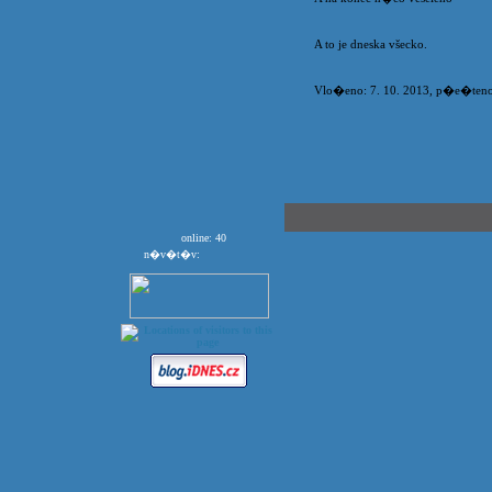
A to je dneska všecko.
Vlo�eno: 7. 10. 2013, p�e�teno 
online: 40
n�v�t�v: