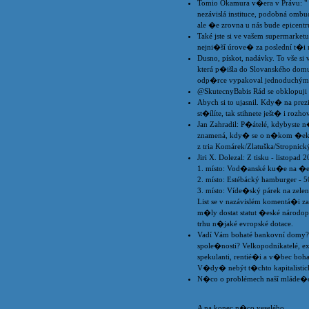
Tomio Okamura v�era v Právu: "
nezávislá instituce, podobná omb
ale �e zrovna u nás bude epicen
Také jste si ve vašem supermarket
nejni�ší úrove� za poslední t�i 
Dusno, pískot, nadávky. To vše si
která p�išla do Slovanského domu
odp�rce vypakoval jednoduchým
@SkutecnyBabis Rád se obklopuji
Abych si to ujasnil. Kdy� na prez
st�ílíte, tak stihnete ješt� i rozho
Jan Zahradil: P�átelé, kdybyste 
znamená, kdy� se o n�kom �ekn
z tria Komárek/Zlatuška/Stropnický
Jiri X. Dolezal: Z tisku - listopa
1. místo: Vod�anské ku�e na �e
2. místo: Estébácký hamburger - 
3. místo: Víde�ský párek na zele
List se v nazávislém komentá�i za
m�ly dostat statut �eské národopi
trhu n�jaké evropské dotace.
Vadí Vám bohaté bankovní domy?
spole�nosti? Velkopodnikatelé, ex
spekulanti, rentié�i a v�bec bohat
V�dy� nebýt t�chto kapitalistick
N�co o problémech naší mláde�
A na konec n�co veselého