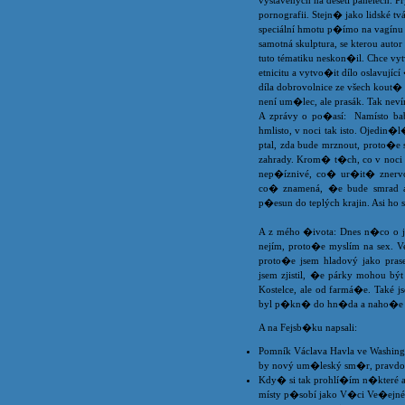
vystavených na deseti panelech. P
pornografii. Stejn� jako lidské t
speciální hmotu p�ímo na vagínu a 
samotná skulptura, se kterou auto
tuto tématiku neskon�il. Chce vy
etnicitu a vytvo�it dílo oslavují
díla dobrovolnice ze všech kout
není um�lec, ale prasák. Tak neví
A zprávy o po�así: Namísto babí
hmlisto, v noci tak isto. Ojedin
ptal, zda bude mrznout, proto�e 
zahrady. Krom� t�ch, co v noci
nep�íznivé, co� ur�it� znervoz
co� znamená, �e bude smrad a
p�esun do teplých krajin. Asi ho
A z mého �ivota: Dnes n�co o jí
nejím, proto�e myslím na sex. V
proto�e jsem hladový jako pras
jsem zjistil, �e párky mohou být
Kostelce, ale od farmá�e. Také 
byl p�kn� do hn�da a naho�e byl
A na Fejsb�ku napsali:
Pomník Václava Havla ve Washing
by nový um�leský sm�r, pravdol
Kdy� si tak prohlí�ím n�které 
místy p�sobí jako V�ci Ve�ejné