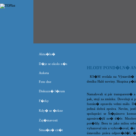
Aktu�ln�
D�je se okolo n�s
HLODY POND�LN� AN
Anketa
KS�M svolala na Výstavišt� v
deníku Haló noviny. Skupina p�áte
Foto dne
Diskuzn� f�rum
Namalovali si pár transparent� a
pak, stojí za zmínku. Dovoluji s
F�rky
fontán� opravdu velmi málo. D�c
jediná dobrá zpráva. Nevím, jestl
Kdy� se �ekne
spolupráci se Št�pánovo komun
agresivn�jší ne� d�ív. Mnohe
Zaj�mavosti
pot�šily. Beru to jako milou seb
vyhazoval nás a vyhro�oval, �e
Situa�n� cit�t
ústavního práva odpov�d�l, �e