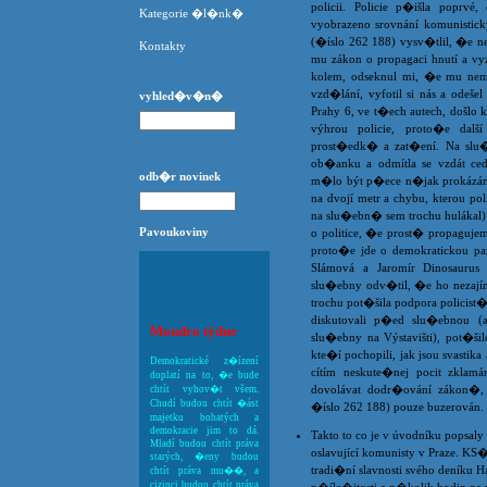
policii. Policie p�išla poprvé
Kategorie �l�nk�
vyobrazeno srovnání komunistick
(�íslo 262 188) vysv�tlil, �e ne
Kontakty
mu zákon o propagaci hnutí a vyz
kolem, odseknul mi, �e mu ne
vzd�lání, vyfotil si nás a odeš
vyhled�v�n�
Prahy 6, ve t�ech autech, došlo 
výhrou policie, proto�e dal
prost�edk� a zat�ení. Na slu�
ob�anku a odmítla se vzdát ce
odb�r novinek
m�lo být p�ece n�jak prokázán
na dvojí metr a chybu, kterou poli
na slu�ebn� sem trochu hulákal
Pavoukoviny
o politice, �e prost� propaguje
proto�e jde o demokratickou par
Slámová a Jaromír Dinosaurus 
slu�ebny odv�til, �e ho nezajíma
trochu pot�šila podpora policist�,
diskutovali p�ed slu�ebnou (as
Moudro týdne
slu�ebny na Výstavišti), pot�šil
kte�í pochopili, jak jsou svastik
Demokratické z�ízení
cítím neskute�nej pocit zkla
doplatí na to, �e bude
dovolávat dodr�ování zákon�, 
chtít vyhov�t všem.
Chudí budou chtít �ást
�íslo 262 188) pouze buzerován. 
majetku bohatých a
demokracie jim to dá.
Takto to co je v úvodníku popsaly
Mladí budou chtít práva
oslavující komunisty v Praze. KS
starých, �eny budou
tradi�ní slavnosti svého deníku 
chtít práva mu��, a
cizinci budou chtít práva