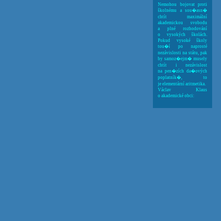
Nemohou bojovat proti
školnému a sou�asn�
chtít maximální
akademickou svobodu
a plné rozhodování
o vysokých školách.
Pokud vysoké školy
tou�í po naprosté
nezávislosti na státu, pak
by samoz�ejm� musely
chtít i nezávislost
na pen�zích da�ových
poplatník�, to
je elementární aritmetika.
Václav Klaus
o akademické obci: