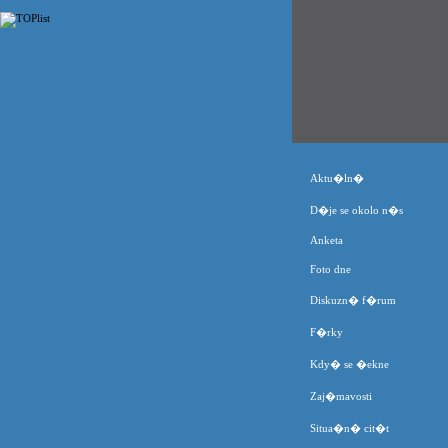
Aktu�ln�
D�je se okolo n�s
Anketa
Foto dne
Diskuzn� f�rum
F�rky
Kdy� se �ekne
Zaj�mavosti
Situa�n� cit�t