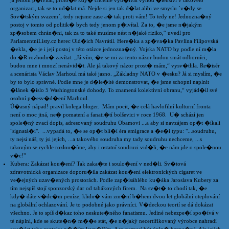
já jenom p�ivítal, proto�e kdy� chceme vyu�ívat výhod �lenství v takovéto
organizaci, tak se to ud�lat má. Nejde si jen tak d�lat alibi ve smyslu ´v�dy se
Sov�tským svazem´, tedy nejsme zase a� tak proti vám! To tedy ne! Jednozna�ný
postoj v tomto od politik� bych tedy jenom p�ivítal. Za to, �e jsme n�jakým
zp�sobem chrán�ni, tak za to také musíme nést n�jaké riziko,“ uvedl pro
ParlamentníListy.cz herec Old�ich Navrátil. Here�ka a zp�va�ka Pavlína Filipovská
�ekla, �e je i její postoj v této otázce jednozna�ný. Vojska NATO by podle ní m�la
do �R rozhodn� zavítat. „Já vím, �e se mi za tento názor budou smát odborníci,
budou mne i mnozí nenávid�t. Ale já takový názor prost� mám,“ vysv�tlila. Re�isér
a scenárista Václav Marhoul má také jasno. „Základny NATO v �esku? Já si myslím, �e
by to bylo správné. Podle mne je d�le�ité demonstrovat, �e jsme schopni naplnit
�lánek �íslo 5 Washingtonské dohody. To znamená kolektivní obranu,“ vyjád�il své
osobní p�esv�d�ení Marhoul.
Ú�asný nápad! pravil kolega bloger. Mám pocit, �e celá havlofilní kulturní fronta
není o moc jiná, ne� pomatení a fanati�tí bolševici v roce 1968. U� schází jen
spole�ný zvací dopis, adresovaný soudruhu Obamovi ...a aby si navzájem op�t �íkali
"signatá�i". ...vypadá to, �e se op�t blí�í éra emigrace a �e�i typu: "...soudruhu,
ty nejsi náš, ty jsi jejich, ...a takového soudruha my tady soudruhu nechceme, ...s
takovým se rychle rozlou�íme, aby i ostatní soudruzi vid�li, �e nám jde o spole�nou
v�c!"
Kubera: Zakázat kou�ení? Tak zaka�te i soulo�ení v ned�li. Sv�tová
zdravotnická organizace doporu�ila zakázat kou�ení elektronických cigaret ve
ve�ejných uzav�ených prostorách. Podle zap�isáhlého ku�áka Jaroslava Kubery za
tím nejspíš stojí sponzorský dar od tabákových firem. Na sv�t� to chodí tak, �e
kdy� dáte v�dc�m peníze, klidn� vám zm�ní b�hem dvou let globální oteplování
na globální ochlazování. Je to podobné jako právníci. V�deckou teorií se dá dokázat
všechno. Je to spíš d�kaz toho neskute�ného fanatismu. Jediné nebezpe�í spo�ívá v
té náplni, kde se skute�n� m��e stát, �e n�jaký necertifikovaný výrobce nahradí