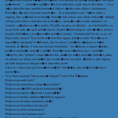
sou�ást toho roztoku n��ím levn�jším. A to nemusí být úpln� bezpe�né. Ale jejich
po�adavek "... proka�te nejd�ív, �e je to neškodné, a pak vám to dovolíme...", to je
n�co takového jako antidiskrimina�ní zákon v �esku nebo zákon o harašmentu.
Proka�te, �e jste s tou paní nesoulo�il... To je presumpce viny. V�bec nejde o
cigarety, jde o p�ístup ke svobod�. Proto�e lidé tohoto typu nikdy neskon�í. Jakmile
vyhrají jednu bitvu a nebudou mít tu hra�ku - proto�e u� to bude zakázané i ve
vesmíru - p�ijdou na n�co jiného. Na jídlo, na pivo, na alkohol... na cokoli jiného, co
se jim bude zdát, �e není úpln� zdravé. Já jsem �íkal kolegyni, neku�a�ce, která si
koupila chlebí�ek a na n�m m�la kole�ko citronu: "A tohleto jíte? A víte, co je v té
šlupce toho citronu? To je horší ne� dvacítka cigaret, kdy� to sníte. Proto�e je to
napušt�né 'sajrajtama' kv�li tomu, aby ty citrony vydr�ely p�epravu z Ji�ní
Ameriky do �eska. V tom jsou hrozné chemikálie." Já v�dycky z legrace �íkám,
pro� se nezaká�e soulo� v ned�li. Proto�e moje ú�ednice jsou v pond�lí
v�dycky jako "pitomé" a mají ú�ední den, tak�e by m�ly soulo�it jedin� z pátku
na sobotu a ze soboty na ned�li, aby si odpo�inuly do práce. �íkám to jako legraci,
ale tahle skupina je schopná n�co takového zavést.
A prý se v rámci boje proti kou�ení na�ídí i léka��m, aby zm�nili p�ístup k
pacient�m.
Co to dnes znamená "stát na stran� Západu"? ptá se Petr Št�pánek
Podporovat multi-kulti?
Podporovat nesmyslnou imigra�ní politiku?
Podporovat p�iblblé pochody homosexuál�?
Podporovat regulaci �árovek a vysava��?
Podporovat desítky dalších p�iblblých regulací?
Podporovat likvidaci národních stát�?
Podporovat bruselskou byrokracii?
Podporovat deficit demokracie?
Podporovat omyl jménem euro?