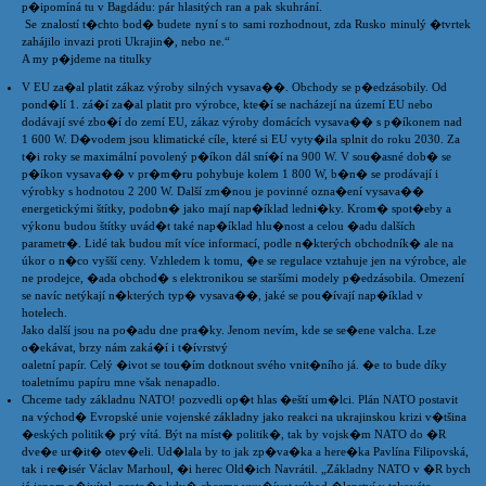
p�ipomíná tu v Bagdádu: pár hlasitých ran a pak skuhrání.
Se znalostí t�chto bod� budete nyní s to sami rozhodnout, zda Rusko minulý �tvrtek
zahájilo invazi proti Ukrajin�, nebo ne.“
A my p�jdeme na titulky
V EU za�al platit zákaz výroby silných vysava��. Obchody se p�edzásobily. Od
pond�lí 1. zá�í za�al platit pro výrobce, kte�í se nacházejí na území EU nebo
dodávají své zbo�í do zemí EU, zákaz výroby domácích vysava�� s p�íkonem nad
1 600 W. D�vodem jsou klimatické cíle, které si EU vyty�ila splnit do roku 2030. Za
t�i roky se maximální povolený p�íkon dál sní�í na 900 W. V sou�asné dob� se
p�íkon vysava�� v pr�m�ru pohybuje kolem 1 800 W, b�n� se prodávají i
výrobky s hodnotou 2 200 W. Další zm�nou je povinné ozna�ení vysava��
energetickými štítky, podobn� jako mají nap�íklad ledni�ky. Krom� spot�eby a
výkonu budou štítky uvád�t také nap�íklad hlu�nost a celou �adu dalších
parametr�. Lidé tak budou mít více informací, podle n�kterých obchodník� ale na
úkor o n�co vyšší ceny. Vzhledem k tomu, �e se regulace vztahuje jen na výrobce, ale
ne prodejce, �ada obchod� s elektronikou se staršími modely p�edzásobila. Omezení
se navíc netýkají n�kterých typ� vysava��, jaké se pou�ívají nap�íklad v
hotelech.
Jako další jsou na po�adu dne pra�ky. Jenom nevím, kde se se�ene valcha. Lze
o�ekávat, brzy nám zaká�í i t�ívrstvý
oaletní papír. Celý �ivot se tou�ím dotknout svého vnit�ního já. �e to bude díky
toaletnímu papíru mne však nenapadlo.
Chceme tady základnu NATO! pozvedli op�t hlas �eští um�lci. Plán NATO postavit
na východ� Evropské unie vojenské základny jako reakci na ukrajinskou krizi v�tšina
�eských politik� prý vítá. Být na míst� politik�, tak by vojsk�m NATO do �R
dve�e ur�it� otev�eli. Ud�lala by to jak zp�va�ka a here�ka Pavlína Filipovská,
tak i re�isér Václav Marhoul, �i herec Old�ich Navrátil. „Základny NATO v �R bych