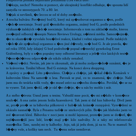
Podporovat politiku nejhoršího prezidenta USA všech dob?
D�kuju, nechci! Nemohu si pomoct, ale ukrajinský konflikt odhaluje, �e spousta lidí
zastydla ve stereotypech 70. a 80. let.
N�jak si nevšimli, �e leccos se od té doby zm�nilo.
A trocha bulváru: Pov�stný bod G, který má zp�sobovat orgasmus u �en, podle
v�dc� neexistuje. Svatý grál �enského orgasmu, známý bod G, podle posledních
výzkum� italských v�dc� neexistuje. Informovala o tom na základ� studie, kterou
zve�ejnil odborný �asopis Nature Reviews Urology, n�která média. Samoz�ejm�,
�e to okam�it� vyvolalo bou�livé reakce, kladné i velmi záporné. Podle italských
v�dc� ale zp�sobují orgasmus u �en jiné d�vody, ne� bod G. Je ale pravda, �e
od roku 1950, kdy údajný G bod podrobn� popsal n�mecký gynekolog Ernst
Gräfenberg, byly o n�m popsány tuny odborné literatury a ješt� více laických text�.
P�esv�d�ivou odpov�� ale nikdo nikdy nenalezl.
Vá�ení v�dci. Nevím, jak jste to zkoumali, ale já mohu zodpov�dn� oznámit, �e je
to krávovina. Totální blbost. Bod G existuje. Na konci slova shopping.
A zprávy o po�así: Léto p�erušeno. Ch�ije a ch�ije, jak �íkal d�da Komárek v
kultovním filmu Na samot� u lesa. Pavouk se ptal, co to znamená, �e ch�ije. Nalil
jsem mu do terárka tolik vody, �e musel utéct na st�echu dome�ku. Povídal, �e se na
to vysere. Tak jsem �ekl, a� je rád �e ch�ije, �e u nás by mohlo i srát.
A z mého �ivota: Usnul jsem u tenisu. Vzbudil mne pocit, �e mi n�kdo v kom�rce
soulo�í. A ona zatím jenom hrála Azarenková. Tak jsem si dal kus bábovky. Divil jsem
se, pro� pro� se ta bábovka piškotová v hub� tak krásn� rozsypává. Vysv�tlení se
ukázalo nasnad�. Byla z Penamu tudí� ze smrkových pilin. Bo�e jak hluboko jsem ve
své �ravosti klesl. Bábovku v noci jsem si mohl lajznout, proto�e jsem se do�etl, �e
nejš�astn�jší jsou lidé, kte�í mají p�t kilo nadváhy. Jo a taky mi telefonovala
man�elka: Tato, sundej mi ty kalhotky. Jojo, tak já jedu dom, já na to. Na to mamuš: Se
š��ry vole, a kolíky tam nech. Tu �enu nelze nemilovat.