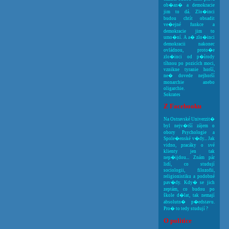
ob�an� a demokracie
jim to dá. Zlo�inci
budou chtít obsadit
ve�ejné funkce a
demokracie jim to
umo�ní. A a� zlo�inci
demokracii nakonec
ovládnou, proto�e
zlo�inci od p�írody
tíhnou po pozicích moci,
vznikne tyranie horší,
ne� dovede nejhorší
monarchie anebo
oligarchie.
Sokrates
Z Facebooku
Na Ostravské Univerzit�
byl nejv�tší zájem o
obory Psychologie a
Spole�enské v�dy... Jak
vidno, pracáky o své
klienty jen tak
nep�ijdou... Znám pár
lidí, co studují
sociologii, filozofii,
religionistiku a podobné
pav�dy. Kdy� se jich
zeptám, co budou po
škole d�lat, tak nemají
absolutn� p�edstavu.
Pro� to tedy studují ?
O politice