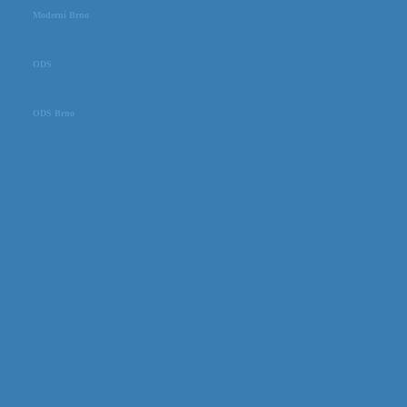
Moderní Brno
ODS
ODS Brno
odjinud
aktu�ln�