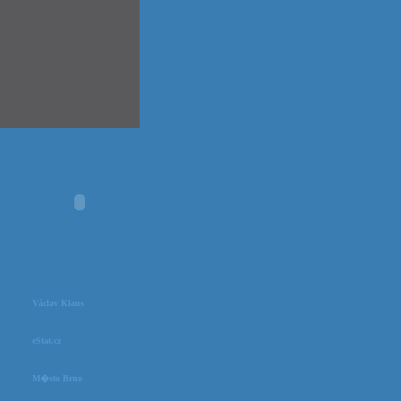
odkazy
Václav Klaus
eStat.cz
M�sto Brno