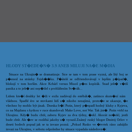
HLODY ST�EDE�N� 3.9 ANEB MILUJI NA�E M�DIA
Situace na Ukrajin� se dramatizuje. Sice se tam v tom prase vyzná, ale lítý boj se
p�enesl na stránky Fejsb��ku. P�átelé se odfriendovávají v lepším p�ípad�,
blokují v tom horším. Akce Kchárl versus Miuoš p�es kopírák. Snad ješt� v�tší
panika a to ješt� ani nep�išel s prohlášením Sv�rák...
Lidem kte�í desítky let �ili v exilu nadávají do estébák�, zatímco skute�ní nám
vládnou. Spadlé éro se stovkami lidí u� nikoho nezajímá, proto�e se ukazuje, �e
všechno by mohlo být jinak. Dneska fr�í Putin, který p�epadl hodný kluky z Kyjeva,
co na Majdanu s kytkou v ruce skandovali Make Love, not War. Tak jist�. Putin vtrhl na
Ukrajinu. Kdy� budu chtít, zaberu Kyjev za dva týdny, �ekl. Akorát ne�ekl, jestli
bude chtít. Ale �ev se rozléhá jakoby u� vyrazil.Známý ruský bloger Dmitrij Orlov v
deseti bodech popsal jak se ta invaze pozná. „Pokud Rusko ve �tvrtek ráno zahájilo
invazi na Ukrajinu, v sobotu odpoledne by situace vypadala následovn�: