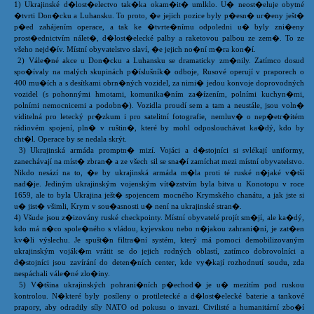
1) Ukrajinské d�lost�electvo tak�ka okam�it� umlklo. U� neost�eluje obytné
�tvrti Don�cku a Luhansku. To proto, �e jejich pozice byly p�esn� ur�eny ješt�
p�ed zahájením operace, a tak ke �tvrte�nímu odpoledni u� byly zni�eny
prost�ednictvím nálet�, d�lost�elecké palby a raketovou palbou ze zem�. To ze
všeho nejd�ív. Místní obyvatelstvo slaví, �e jejich no�ní m�ra kon�í.
2) Vále�né akce u Don�cku a Luhansku se dramaticky zm�nily. Zatímco dosud
spo�ívaly na malých skupinách p�íslušník� odboje, Rusové operují v praporech o
400 mu�ích a s desítkami obrn�ných vozidel, za nimi� jedou konvoje doprovodných
vozidel (s pohonnými hmotami, komunika�ním za�ízením, polními kuchyn�mi,
polními nemocnicemi a podobn�). Vozidla proudí sem a tam a neustále, jsou voln�
viditelná pro letecký pr�zkum i pro satelitní fotografie, nemluv� o nep�etr�itém
rádiovém spojení, pln� v ruštin�, které by mohl odposlouchávat ka�dý, kdo by
cht�l. Operace by se nedala skrýt.
3) Ukrajinská armáda promptn� mizí. Vojáci a d�stojníci si svlékají uniformy,
zanechávají na míst� zbran� a ze všech sil se sna�í zamíchat mezi místní obyvatelstvo.
Nikdo nesází na to, �e by ukrajinská armáda m�la proti té ruské n�jaké v�tší
nad�je. Jediným ukrajinským vojenským vít�zstvím byla bitva u Konotopu v roce
1659, ale to byla Ukrajina ješt� spojencem mocného Krymského chanátu, a jak jste si
u� jist� všimli, Krym v sou�asnosti u� není na ukrajinské stran�.
4) Všude jsou z�izovány ruské checkpointy. Místní obyvatelé projít sm�jí, ale ka�dý,
kdo má n�co spole�ného s vládou, kyjevskou nebo n�jakou zahrani�ní, je zat�en
kv�li výslechu. Je spušt�n filtra�ní systém, který má pomoci demobilizovaným
ukrajinským voják�m vrátit se do jejich rodných oblastí, zatímco dobrovolníci a
d�stojníci jsou zavírání do deten�ních center, kde vy�kají rozhodnutí soudu, zda
nespáchali vále�né zlo�iny.
5) V�tšina ukrajinských pohrani�ních p�echod� je u� mezitím pod ruskou
kontrolou. N�které byly posíleny o protiletecké a d�lost�elecké baterie a tankové
prapory, aby odradily síly NATO od pokusu o invazi. Civilisté a humanitární zbo�í