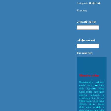
Kategorie �l�nk�
Kontakty
vyhled�v�n�
odb�r novinek
Pavoukoviny
Moudro týdne
Demokratické z�ízení
doplatí na to, �e bude
chtít vyhov�t všem.
Chudí budou chtít �ást
majetku bohatých a
demokracie jim to dá.
Mladí budou chtít práva
starých, �eny budou
chtít práva mu��, a
cizinci budou chtít práva