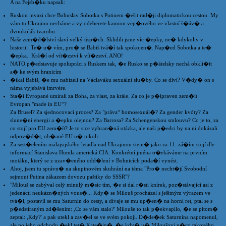
A na Fejsb�ku napsali:
Ruskou invazi chce Bohuslav Sobotka s Putinem �ešit rad�ji diplomatickou cestou. My
vám tu Ukrajinu necháme a vy odeberete kamion vep�ového ve vlastní š�áv� a
dvoukolák tvarohu.
Naše zem�d�lství slaví velký úsp�ch. Sklidili jsme víc �epky, ne� kdykoliv v
historii. Te� u� vím, pro� se Babiš tvá�í tak spokojen�. Nap�ed Sobotka a te�
�epka. Krá�í od vít�zství k vít�zství. ANO!
NATO p�edstavuje spolupráci s Ruskem tak, �e Rusko se p�átelsky nechá obklí�it
a� ke svým hranicím
�íkal Babiš, �e mu nabízeli na Václaváku sexuální slu�by. Co se diví? V�dy� on s
náma vyjebává imrvére.
Sta�í Evropané umírali za Boha, za vlast, za krále. Za co je p�ipraven zem�ít
Evropan "made in EU“?
Za Brusel? Za sjednocovací proces? Za "práva“ homosexuál�? Za gender kvóty? Za
slune�ní energii a �epku olejnou? Za Barrosa? Za Schengenskou smlouvu? Co je to, za
co stojí pro EU zem�ít? Je to sice vyhran�ná otázka, ale naši p�edci by na ni dokázali
odpov�d�t, ob�ané EU u� nikoli.
Za sest�elením malajsijského letadla nad Ukrajinou stejn� jako za 11. zá�ím stojí dle
informací Stanislava Humla americká CIA. Konkrétní jména o�ekáváme na prvním
motáku, který se z uzav�eného odd�lení v Bohnicích poda�í vynést.
Ahoj, jsem tu správn� na skupinovém skuhrání na téma "Pro� necht�jí Svobodní
sejmout Putina zákazem dovozu paštiky do SSSR"?
"Milouš se zabýval celý minulý m�síc tím, �e si dal r�sti knírek, poz�stávající asi z
jedenácti neukázn�ných vous�... Kdy� se Milouš procházel s ješitným výrazem ve
tvá�i, postavil se mu Saturnin do cesty, a dívaje se mu up�en� na horní ret, ptal se s
p�edstíraným zd�šením: ,Co se vám stalo?' Milouše to tak p�ekvapilo, �e se pitom�
zeptal: ,Kdy?' a pak utekl a zav�el se ve svém pokoji. D�de�ek Saturnina napomenul,
ale po jeho odchodu �ekl tet� Kate�in�, �e kdy� u� Miloušovi n�co takového