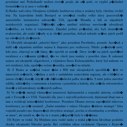
procházet smí. Podnikatelé mohou rovn� projít, ale a� poté, co vyplní p�íslušné
formulá�e (a ty jsou v ruštin�).
6) Rusko nad celou Ukrajinou vyhlásilo bezletovou zónu a zrušeny byly všechny civilní
lety. Na kyjevském letišti Borispol se utvá�ejí vcelku velké davy pracovník�
amerického ministerstva zahrani�í, CIA, agent� Mosadu a lidí ze západních
neziskových organizací. N�kte�í p�es satelitní telefony nervózn� obvolávají
ka�dého, na koho si vzpomenou. Západní politici po�adují, aby byli okam�it�
evakuováni, ale ruské ú�ady si je cht�jí ponechat, dokud nebude ur�en jejich podíl
na vále�ných zlo�inech.
7) Obvyklé ukrajinské „mluvící hlavy“ jako prezident Porošenko, premiér Jace�uk a
další u� západním médiím nejsou k dispozici pro rozhovory. Nikdo po�ádn� neví,
kde jsou, objevují se u� fámy, �e uprchli ze zem�. Davy úto�í na jejich opušt�né
rezidence a s ú�asem zjiš�ují, �e ve všech jsou toalety z pravého zlata. K nalezení
nejsou ani ukrajinští oligarchové, s výjimkou Ihora Kolomojského, který byl nalezen ve
své rezidenci, kde, opušt�n svými �ezníky, zem�el na infarkt.
8) Z Ruska se za�íná vracet �ást z 800 tisíc ukrajinských uprchlík�. �ili ve
stanových m�stech, v�tšina z nich v nedalekém rostovském regionu, ale s blí�ící se
zimou cht�jí dom�, kdy� u� d�lost�elecká palba skon�ila. S nimi jedou stavební
oddíly, nákla�áky s cementem a kamiony s potrubím a kabely, aby za�ala rekonstrukce
dom� a infrastruktury zni�ených palbou.
9) Ve sv�t� startují všemo�né intenzivní diplomatické a vojenské aktivity, zvlášt�
pak v Evrop� a v USA. Vojenské síly jsou v nejvyšší pohotovosti, diplomaté létají sem a
tam a svolávají mimo�ádné konference. Prezident Obama zrovna uspo�ádal tiskovou
konferenci, na ní� oznámil: „Zatím nemáme v otázce Ukrajiny �ádnou strategii.“ Jeho
vojenští poradci mu doporu�ují obvyklou strategii „trochu si zbombarduj a uvidíme, co
se stane“, ale nezdá se, �e by to v tomto p�ípad� bylo k n��emu.
10) Kyjev se vzdal. Na Mejdanu jsou ruské tanky a ruská p�chota likviduje poslední
zbytky ukrajinské Národní gardy. Byl vyhlášen zákaz vycházení. Operace v Kyjev�