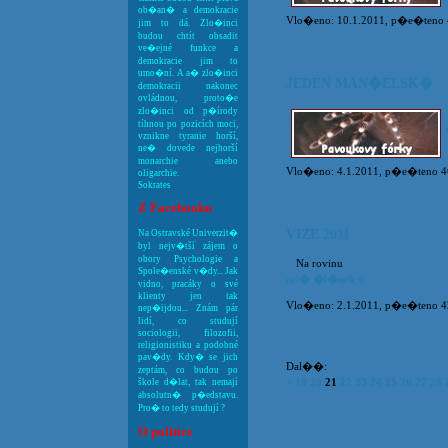
ob�an� a demokracie
Vlo�eno: 10.1.2011, p�e�teno 43
jim to dá. Zlo�inci
budou chtít obsadit
ve�ejné funkce a
demokracie jim to
umo�ní. A a� zlo�inci
JEDEN MAN�ELSK�
demokracii nakonec
ovládnou, proto�e
zlo�inci od p�írody
tíhnou po pozicích moci,
vznikne tyranie horší,
ne� dovede nejhorší
monarchie anebo
Vlo�eno: 4.1.2011, p�e�teno 46
oligarchie.
Sokrates
Z Facebooku
VIZE 2011
Na Ostravské Univerzit�
byl nejv�tší zájem o
obory Psychologie a
Na rovinu
Spole�enské v�dy... Jak
cel� �l�nek »
vidno, pracáky o své
klienty jen tak
Vlo�eno: 2.1.2011, p�e�teno 42
nep�ijdou... Znám pár
lidí, co studují
sociologii, filozofii,
religionistiku a podobné
pav�dy. Kdy� se jich
Dal��:
zeptám, co budou po
<
19
20
21
22
23
24
25
26
27
28
škole d�lat, tak nemají
absolutn� p�edstavu.
Pro� to tedy studují ?
O politice