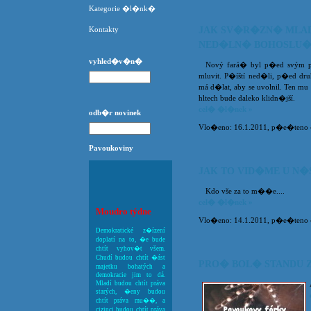
Kategorie �l�nk�
Kontakty
JAK SV�R�ZN� MLA
NED�LN� BOHOSLU�
vyhled�v�n�
Nový fará� byl p�ed svým pr
mluvit. P�íští ned�li, p�ed dru
má d�lat, aby se uvolnil. Ten mu 
hltech bude daleko klidn�jší.
cel� �l�nek »
odb�r novinek
Vlo�eno: 16.1.2011, p�e�teno 43
Pavoukoviny
JAK TO VID�ME U N�
Kdo vše za to m��e....
cel� �l�nek »
Moudro týdne
Vlo�eno: 14.1.2011, p�e�teno
Demokratické z�ízení
doplatí na to, �e bude
chtít vyhov�t všem.
Chudí budou chtít �ást
PRO� BOL� STANDU 
majetku bohatých a
demokracie jim to dá.
Mladí budou chtít práva
starých, �eny budou
chtít práva mu��, a
cizinci budou chtít práva