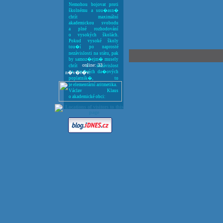
Nemohou bojovat proti
školnému a sou�asn�
chtít maximální
akademickou svobodu
a plné rozhodování
o vysokých školách.
Pokud vysoké školy
tou�í po naprosté
nezávislosti na státu, pak
by samoz�ejm� musely
online: 33
chtít i nezávislost
na pen�zích da�ových
n�v�t�v:
poplatník�, to
je elementární aritmetika.
Václav Klaus
o akademické obci: