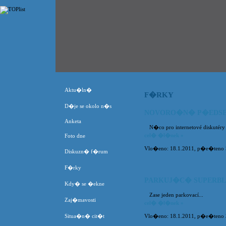
Aktu�ln�
F�RKY
D�je se okolo n�s
NOVORO�N� P�EDS
Anketa
N�co pro internetové diskutéry
cel� �l�nek »
Foto dne
Vlo�eno: 18.1.2011, p�e�teno 5
Diskuzn� f�rum
F�rky
PARKUJ�C� SUPERB
Kdy� se �ekne
Zase jeden parkovací...
Zaj�mavosti
cel� �l�nek »
Situa�n� cit�t
Vlo�eno: 18.1.2011, p�e�teno 39