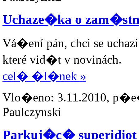
Uchaze�ka o zam�s
Vá�ení pán, chci se uchaz
které vid�t v novinách.
cel� �l�nek »
Vlo�eno: 3.11.2010, p�e�
Paulczynski
Parkuj�c� superidiot