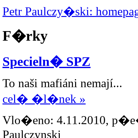
Petr Paulczy�ski: homepa
F�rky
Specieln� SPZ
To naši mafiáni nemají...
cel� �l�nek »
Vlo�eno: 4.11.2010, p�e�
Paulczynski