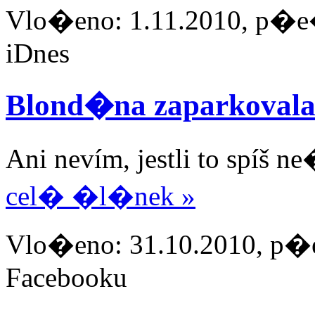
Vlo�eno: 1.11.2010, p�e�
iDnes
Blond�na zaparkoval
Ani nevím, jestli to spíš ne
cel� �l�nek »
Vlo�eno: 31.10.2010, p�e
Facebooku