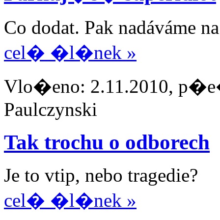
Co dodat. Pak nadáváme na 
cel� �l�nek »
Vlo�eno: 2.11.2010, p�e�
Paulczynski
Tak trochu o odborech
Je to vtip, nebo tragedie?
cel� �l�nek »