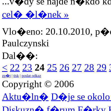
...v�dy se najde n�kdo kd
cel� �l�nek »
Vlo�eno: 20.10.2010, p�e
Paulczynski
Dal��:
<
22
23
24
25
26
27
28
29
zp�t
|
tisk
|
poslat odkaz
Copyright © 2006
Aktu�ln�
D�je se okol
Diskuzn� f�rum
F�rky