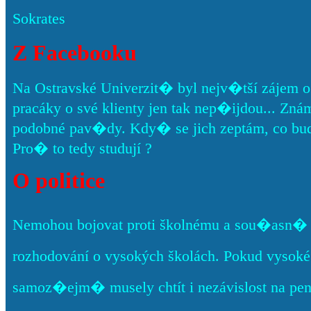
Sokrates
Z Facebooku
Na Ostravské Univerzit� byl nejv�tší zájem o
pracáky o své klienty jen tak nep�ijdou... Znám pá
podobné pav�dy. Kdy� se jich zeptám, co bud
Pro� to tedy studují ?
O politice
Nemohou bojovat proti školnému a sou�asn� c
rozhodování o vysokých školách. Pokud vysoké š
samoz�ejm� musely chtít i nezávislost na pe