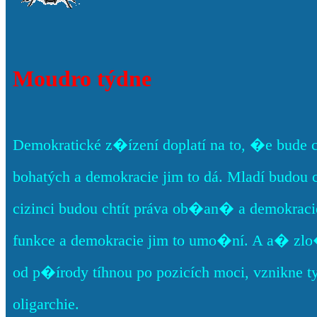
Moudro týdne
Demokratické z�ízení doplatí na to, �e bude 
bohatých a demokracie jim to dá. Mladí budou 
cizinci budou chtít práva ob�an� a demokracie
funkce a demokracie jim to umo�ní. A a� zlo
od p�írody tíhnou po pozicích moci, vznikne t
oligarchie.