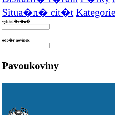
Situa�n� cit�t
Kategor
vyhled�v�n�
odb�r novinek
Pavoukoviny