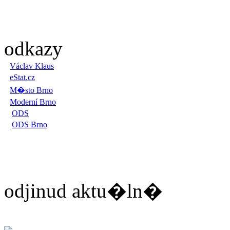
odkazy
Václav Klaus
eStat.cz
M�sto Brno
Moderní Brno
ODS
ODS Brno
odjinud aktu�ln�