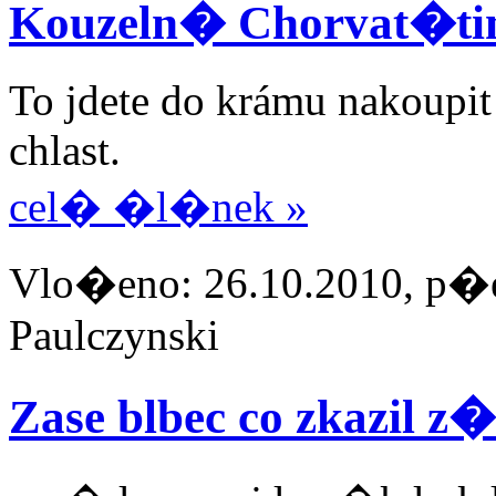
Kouzeln� Chorvat�ti
To jdete do krámu nakoupit 
chlast.
cel� �l�nek »
Vlo�eno: 26.10.2010, p�e
Paulczynski
Zase blbec co zkazil 