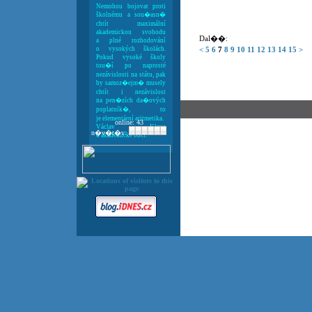
Nemohou bojovat proti
školnému a sou�asn�
chtít maximální
akademickou svobodu
Dal��:
a plné rozhodování
o vysokých školách.
<
5
6
7
8
9
10
11
12
13
14
15
>
Pokud vysoké školy
tou�í po naprosté
nezávislosti na státu, pak
by samoz�ejm� musely
chtít i nezávislost
na pen�zích da�ových
poplatník�, to
je elementární aritmetika.
online: 43
Václav Klaus
n�v�t�v:
o akademické obci: