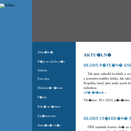
Aktu�ln�
AKTU�LN�
D�je se okolo n�s
HLODY P�TE�N� ANE
Anketa
Tak jsem zahodil úvodník o v
z premiéra malého kluka. Jak tak
Foto dne
Pospíšila, který jako malý synek 
Diskuzn� f�rum
milenkou.
cel� �l�nek »
F�rky
Vlo�eno: 30.1.2014, p�e�teno 40
Kdy� se �ekne
Zaj�mavosti
HLODY ST�EDE�N� A
Situa�n� cit�t
ODS zaplatila krutou da� za 