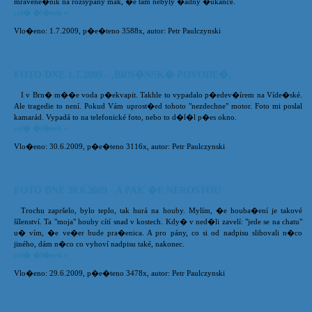
mravene�ník na rozsypaný mak, �e tam nebyly �ádný �ukance.
cel� �l�nek »
Vlo�eno: 1.7.2009, p�e�teno 3588x, autor: Petr Paulczynski
FOTO DNE 1.7.2009 - ,BRN�NSK� POVODE�,
I v Brn� m��e voda p�ekvapit. Takhle to vypadalo p�edev�írem na Víde�ské.
Ale tragedie to není. Pokud Vám uprost�ed tohoto "nezdechne" motor. Foto mi poslal
kamarád. Vypadá to na telefonické foto, nebo to d�l�l p�es okno.
cel� �l�nek »
Vlo�eno: 30.6.2009, p�e�teno 3116x, autor: Petr Paulczynski
FOTO DNE 30.6.2009 - A PAK �E NEROSTOU
Trochu zapršelo, bylo teplo, tak hurá na houby. Mylím, �e houba�ení je takové
šílenství. Ta "moja" houby cítí snad v kostech. Kdy� v ned�li zavelí: "jede se na chatu"
u� vím, �e ve�er bude pra�enica. A pro pány, co si od nadpisu slibovali n�co
jiného, dám n�co co vyhoví nadpisu také, nakonec.
cel� �l�nek »
Vlo�eno: 29.6.2009, p�e�teno 3478x, autor: Petr Paulczynski