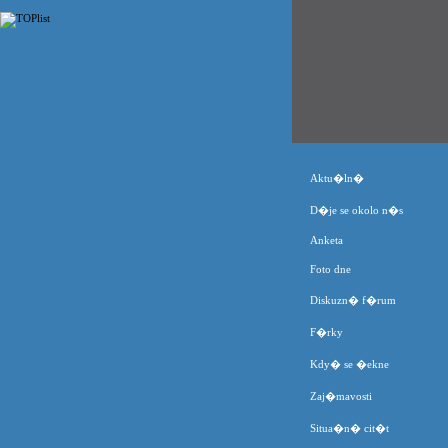
Aktu�ln�
D�je se okolo n�s
Anketa
Foto dne
Diskuzn� f�rum
F�rky
Kdy� se �ekne
Zaj�mavosti
Situa�n� cit�t