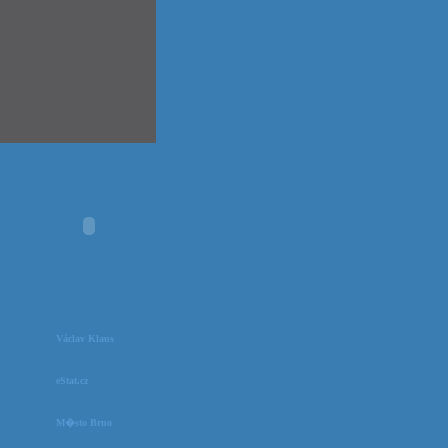
odkazy
Václav Klaus
eStat.cz
M�sto Brno