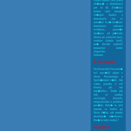
cizinci budou chtít práva
ob�an� a demokracie
jim to dá. Zlo�inci
budou chtít obsadit
ve�ejné funkce a
demokracie jim to
umo�ní. A a� zlo�inci
demokracii nakonec
ovládnou, proto�e
zlo�inci od p�írody
tíhnou po pozicích moci,
vznikne tyranie horší,
ne� dovede nejhorší
monarchie anebo
oligarchie.
Sokrates
Z Facebooku
Na Ostravské Univerzit�
byl nejv�tší zájem o
obory Psychologie a
Spole�enské v�dy... Jak
vidno, pracáky o své
klienty jen tak
nep�ijdou... Znám pár
lidí, co studují
sociologii, filozofii,
religionistiku a podobné
pav�dy. Kdy� se jich
zeptám, co budou po
škole d�lat, tak nemají
absolutn� p�edstavu.
Pro� to tedy studují ?
O politice