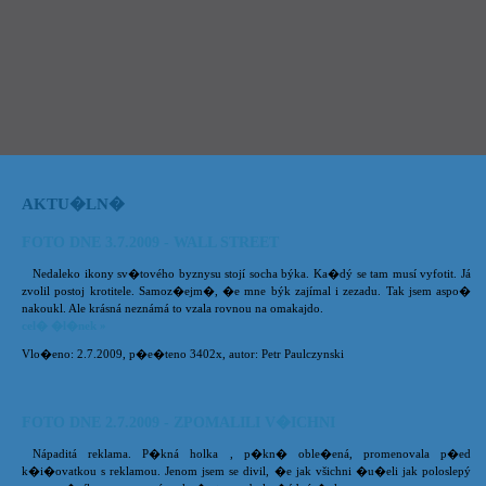
AKTU�LN�
FOTO DNE 3.7.2009 - WALL STREET
Nedaleko ikony sv�tového byznysu stojí socha býka. Ka�dý se tam musí vyfotit. Já
zvolil postoj krotitele. Samoz�ejm�, �e mne býk zajímal i zezadu. Tak jsem aspo�
nakoukl. Ale krásná neznámá to vzala rovnou na omakajdo.
cel� �l�nek »
Vlo�eno: 2.7.2009, p�e�teno 3402x, autor: Petr Paulczynski
FOTO DNE 2.7.2009 - ZPOMALILI V�ICHNI
Nápaditá reklama. P�kná holka , p�kn� oble�ená, promenovala p�ed
k�i�ovatkou s reklamou. Jenom jsem se divil, �e jak všichni �u�eli jak poloslepý