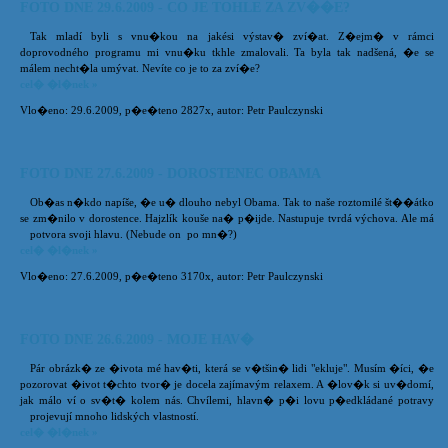
FOTO DNE 29.6.2009 - CO JE TOHLE ZA ZV��E?
Tak mladí byli s vnu�kou na jakési výstav� zví�at. Z�ejm� v rámci
doprovodného programu mi vnu�ku tkhle zmalovali. Ta byla tak nadšená, �e se
málem necht�la umývat. Nevíte co je to za zví�e?
cel� �l�nek »
Vlo�eno: 29.6.2009, p�e�teno 2827x, autor: Petr Paulczynski
FOTO DNE 27.6.2009 - DOROSTENEC OBAMA
Ob�as n�kdo napíše, �e u� dlouho nebyl Obama. Tak to naše roztomilé št��átko
se zm�nilo v dorostence. Hajzlík kouše na� p�ijde. Nastupuje tvrdá výchova. Ale má
potvora svoji hlavu. (Nebude on po mn�?
)
cel� �l�nek »
Vlo�eno: 27.6.2009, p�e�teno 3170x, autor: Petr Paulczynski
FOTO DNE 26.6.2009 - MOJE HAV�
Pár obrázk� ze �ivota mé hav�ti, která se v�tšin� lidi "ekluje". Musím �íci, �e
pozorovat �ivot t�chto tvor� je docela zajímavým relaxem. A �lov�k si uv�domí,
jak málo ví o sv�t� kolem nás. Chvílemi, hlavn� p�i lovu p�edkládané potravy
projevují mnoho lidských vlastností.
cel� �l�nek »