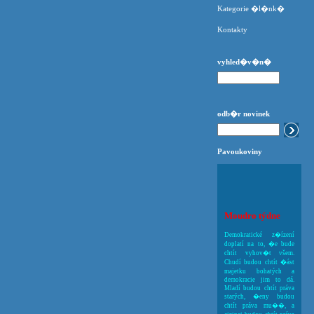
Kategorie �l�nk�
Kontakty
vyhled�v�n�
odb�r novinek
Pavoukoviny
Moudro týdne
Demokratické z�ízení
doplatí na to, �e bude
chtít vyhov�t všem.
Chudí budou chtít �ást
majetku bohatých a
demokracie jim to dá.
Mladí budou chtít práva
starých, �eny budou
chtít práva mu��, a