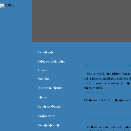
Aktu�ln�
D�je se okolo n�s
�SSD NAVRHUJE: T�
Anketa
Kdo si myslí, �e t�ídní boj u
boj a jeho strategii popisuje ba
Foto dne
trochu zjemnila a nebojuje u�
Diskuzn� f�rum
st�etem idejí.
cel� �l�nek »
F�rky
Vlo�eno: 9.5.2011, p�e�teno 
Kdy� se �ekne
Zaj�mavosti
OTEV�EN� DOPIS PA
Situa�n� cit�t
Vá�ení a milí pravidelní �t