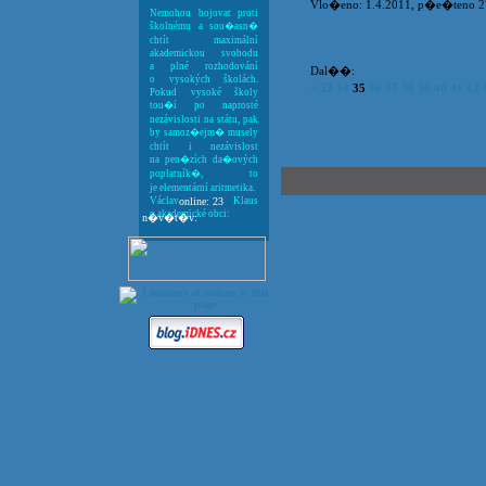
Vlo�eno: 1.4.2011, p�e�teno 2
Nemohou bojovat proti
školnému a sou�asn�
chtít maximální
akademickou svobodu
a plné rozhodování
Dal��:
o vysokých školách.
<
33
34
35
36
37
38
39
40
41
42
Pokud vysoké školy
tou�í po naprosté
nezávislosti na státu, pak
by samoz�ejm� musely
chtít i nezávislost
na pen�zích da�ových
poplatník�, to
je elementární aritmetika.
Václav Klaus
online: 23
o akademické obci:
n�v�t�v: