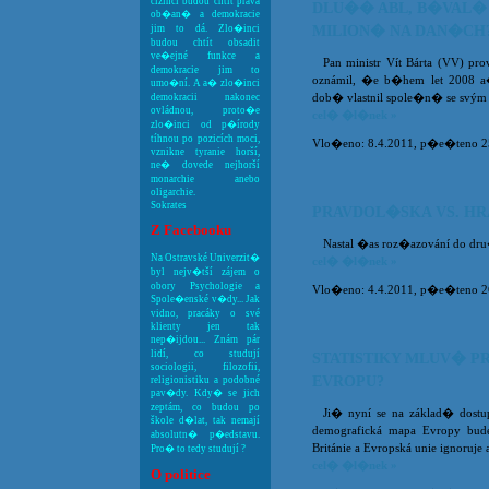
cizinci budou chtít práva
DLU�� ABL, B�VAL�
ob�an� a demokracie
jim to dá. Zlo�inci
MILION� NA DAN�CH
budou chtít obsadit
ve�ejné funkce a
Pan ministr Vít Bárta (VV) pr
demokracie jim to
oznámil, �e b�hem let 2008 a
umo�ní. A a� zlo�inci
dob� vlastnil spole�n� se svým 
demokracii nakonec
ovládnou, proto�e
cel� �l�nek »
zlo�inci od p�írody
tíhnou po pozicích moci,
Vlo�eno: 8.4.2011, p�e�teno 
vznikne tyranie horší,
ne� dovede nejhorší
monarchie anebo
oligarchie.
Sokrates
PRAVDOL�SKA VS. H
Z Facebooku
Nastal �as roz�azování do dru�
Na Ostravské Univerzit�
cel� �l�nek »
byl nejv�tší zájem o
obory Psychologie a
Vlo�eno: 4.4.2011, p�e�teno 2
Spole�enské v�dy... Jak
vidno, pracáky o své
klienty jen tak
nep�ijdou... Znám pár
lidí, co studují
STATISTIKY MLUV� P
sociologii, filozofii,
EVROPU?
religionistiku a podobné
pav�dy. Kdy� se jich
zeptám, co budou po
Ji� nyní se na základ� dostu
škole d�lat, tak nemají
demografická mapa Evropy bude 
absolutn� p�edstavu.
Británie a Evropská unie ignoruje 
Pro� to tedy studují ?
cel� �l�nek »
O politice