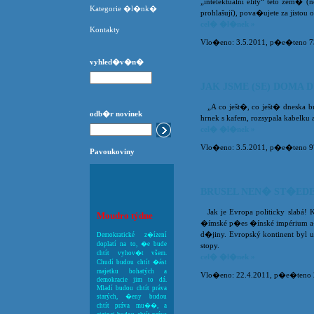
„intelektuální elity“ této zem� (
Kategorie �l�nk�
prohlašují), pova�ujete za jistou
cel� �l�nek »
Kontakty
Vlo�eno: 3.5.2011, p�e�teno 73
vyhled�v�n�
JAK JSME (SE) DOMA D
„A co ješt�, co ješt� dneska 
odb�r novinek
hrnek s kafem, rozsypala kabelku 
cel� �l�nek »
Vlo�eno: 3.5.2011, p�e�teno 9
Pavoukoviny
BRUSEL NEN� ST�ED
Jak je Evropa politicky slabá!
Moudro týdne
�ímské p�es �ínské impérium a�
d�jiny. Evropský kontinent byl u
Demokratické z�ízení
doplatí na to, �e bude
stopy.
chtít vyhov�t všem.
cel� �l�nek »
Chudí budou chtít �ást
majetku bohatých a
Vlo�eno: 22.4.2011, p�e�teno 2
demokracie jim to dá.
Mladí budou chtít práva
starých, �eny budou
chtít práva mu��, a