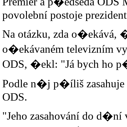
Premiér a p�edseda ODS Mi
povolební postoje preziden
Na otázku, zda o�ekává, �
o�ekávaném televizním vys
ODS, �ekl: "Já bych ho p�
Podle n�j p�íliš zasahuje
ODS.
"Jeho zasahování do d�ní 