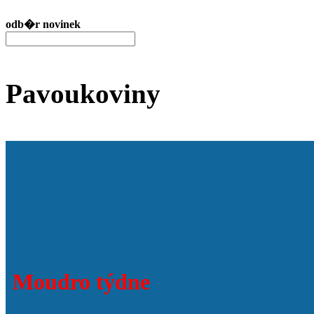
odb�r novinek
Pavoukoviny
Moudro týdne