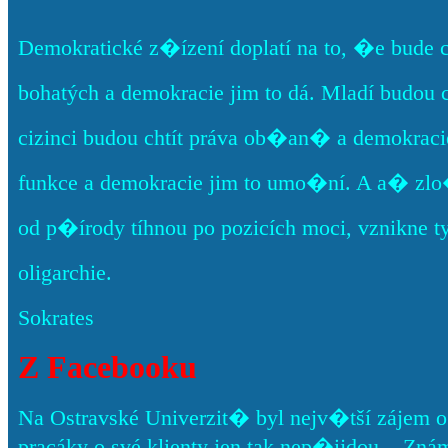
Demokratické z�ízení doplatí na to, �e bude 
bohatých a demokracie jim to dá. Mladí budou 
cizinci budou chtít práva ob�an� a demokracie
funkce a demokracie jim to umo�ní. A a� zlo
od p�írody tíhnou po pozicích moci, vznikne t
oligarchie.
Sokrates
Z Facebooku
Na Ostravské Univerzit� byl nejv�tší zájem o
pracáky o své klienty jen tak nep�ijdou... Znám pá