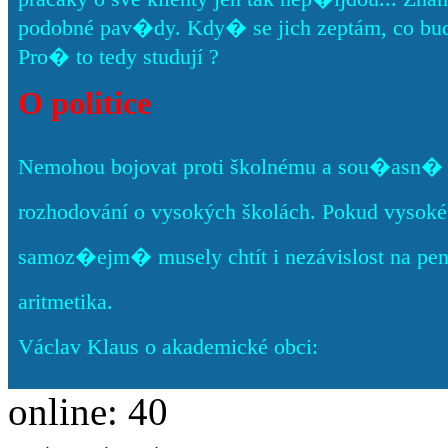
podobné pav�dy. Kdy� se jich zeptám, co bud
Pro� to tedy studují ?
O politice
Nemohou bojovat proti školnému a sou�asn� c
rozhodování o vysokých školách. Pokud vysoké š
samoz�ejm� musely chtít i nezávislost na pe
aritmetika.
Václav Klaus o akademické obci:
online: 40