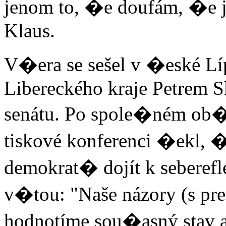
jenom to, �e doufám, �e ji
Klaus.
V�era se sešel v �eské L
Libereckého kraje Petrem 
senátu. Po spole�ném o
tiskové konferenci �ekl,
demokrat� dojít k seberefl
v�tou: "Naše názory (s pre
hodnotíme sou�asný stav a