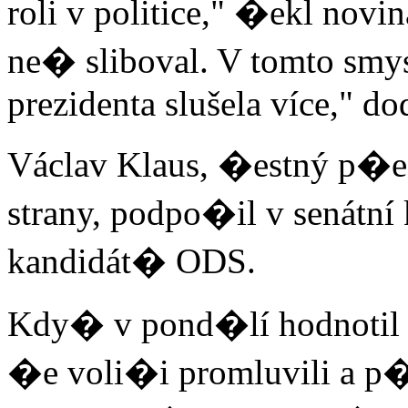
roli v politice," �ekl novi
ne� sliboval. V tomto smys
prezidenta slušela více," do
Václav Klaus, �estný p�ed
strany, podpo�il v senát
kandidát� ODS.
Kdy� v pond�lí hodnotil v
�e voli�i promluvili a p�