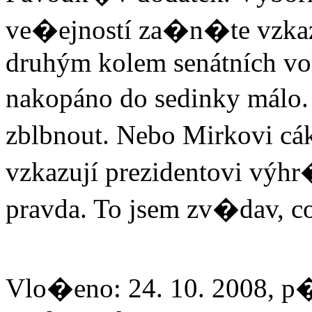
ve�ejností za�n�te vzk
druhým kolem senátních vol
nakopáno do sedinky málo.
zblbnout. Nebo Mirkovi cá
vzkazují prezidentovi výhr
pravda. To jsem zv�dav, co
Vlo�eno: 24. 10. 2008, p�