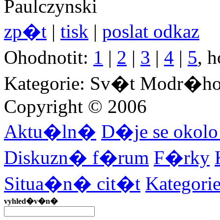
Paulczynski
zp�t
|
tisk
|
poslat odkaz
Ohodnotit:
1
|
2
|
3
|
4
|
5
, 
Kategorie: Sv�t Modr�h
Copyright © 2006
Aktu�ln�
D�je se okol
Diskuzn� f�rum
F�rky
Situa�n� cit�t
Kategor
vyhled�v�n�