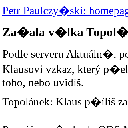
Petr Paulczy�ski: homepa
Za�ala v�lka Topol�
Podle serveru Aktuáln�, p
Klausovi vzkaz, který p�e
toho, nebo uvidíš.
Topolánek: Klaus p�íliš z