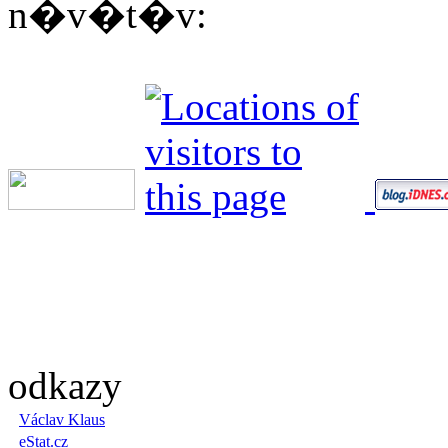
n�v�t�v:
odkazy
Václav Klaus
eStat.cz