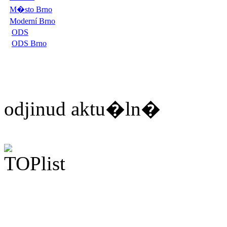
M�sto Brno
Moderní Brno
ODS
ODS Brno
odjinud aktu�ln�