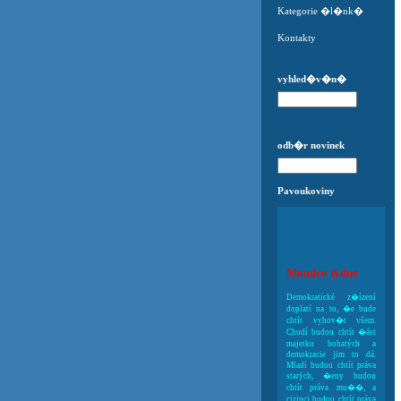
Kategorie �l�nk�
Kontakty
vyhled�v�n�
odb�r novinek
Pavoukoviny
Moudro týdne
Demokratické z�ízení
doplatí na to, �e bude
chtít vyhov�t všem.
Chudí budou chtít �ást
majetku bohatých a
demokracie jim to dá.
Mladí budou chtít práva
starých, �eny budou
chtít práva mu��, a
cizinci budou chtít práva