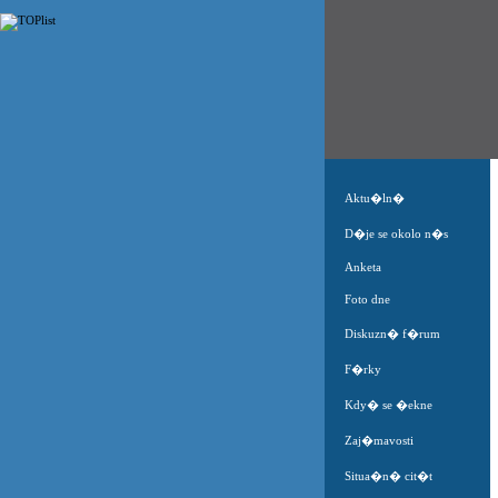
Aktu�ln�
D�je se okolo n�s
Anketa
Foto dne
Diskuzn� f�rum
F�rky
Kdy� se �ekne
Zaj�mavosti
Situa�n� cit�t