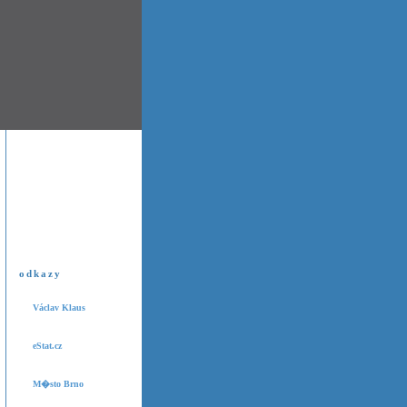
odkazy
Václav Klaus
eStat.cz
M�sto Brno