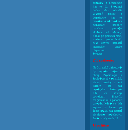
ob�an� a demokracie
jim to dá. Zlo�inci
budou chtít obsadit
ve�ejné funkce a
demokracie jim to
umo�ní. A a� zlo�inci
demokracii nakonec
ovládnou, proto�e
zlo�inci od p�írody
tíhnou po pozicích moci,
vznikne tyranie horší,
ne� dovede nejhorší
monarchie anebo
oligarchie.
Sokrates
Z Facebooku
Na Ostravské Univerzit�
byl nejv�tší zájem o
obory Psychologie a
Spole�enské v�dy... Jak
vidno, pracáky o své
klienty jen tak
nep�ijdou... Znám pár
lidí, co studují
sociologii, filozofii,
religionistiku a podobné
pav�dy. Kdy� se jich
zeptám, co budou po
škole d�lat, tak nemají
absolutn� p�edstavu.
Pro� to tedy studují ?
O politice