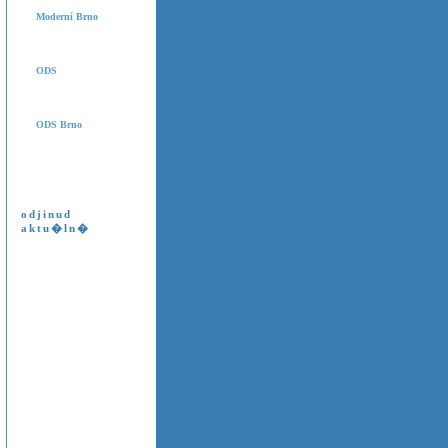
Moderní Brno
ODS
ODS Brno
odjinud
aktu�ln�