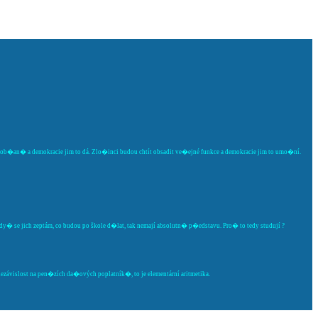
va ob�an� a demokracie jim to dá. Zlo�inci budou chtít obsadit ve�ejné funkce a demokracie jim to umo�ní.
 Kdy� se jich zeptám, co budou po škole d�lat, tak nemají absolutn� p�edstavu. Pro� to tedy studují ?
závislost na pen�zích da�ových poplatník�, to je elementární aritmetika.