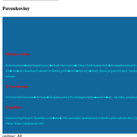
Pavoukoviny
Moudro týdne
Demokratické z�ízení doplatí na to, �e bude chtít vyhov�t všem. Chudí budou chtít �ást majetku bohatých a
A a� zlo�inci demokracii nakonec ovládnou, proto�e zlo�inci od p�írody tíhnou po pozicích moci, vznikne 
Sokrates
Z Facebooku
Na Ostravské Univerzit� byl nejv�tší zájem o obory Psychologie a Spole�enské v�dy... Jak vidno, pracáky o s
O politice
Nemohou bojovat proti školnému a sou�asn� chtít maximální akademickou svobodu a plné rozhodování o vysok
Václav Klaus o akademické obci:
online: 48