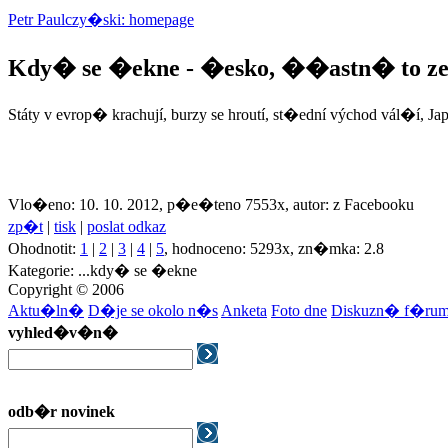
Petr Paulczy�ski: homepage
Kdy� se �ekne - �esko, ��astn� to 
Státy v evrop� krachují, burzy se hroutí, st�ední východ vál�í, Jap
Vlo�eno: 10. 10. 2012, p�e�teno 7553x, autor: z Facebooku
zp�t
|
tisk
|
poslat odkaz
Ohodnotit:
1
|
2
|
3
|
4
|
5
, hodnoceno: 5293x, zn�mka: 2.8
Kategorie: ...kdy� se �ekne
Copyright © 2006
Aktu�ln�
D�je se okolo n�s
Anketa
Foto dne
Diskuzn� f�ru
vyhled�v�n�
odb�r novinek