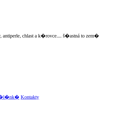
, antiperle, chlast a k�rovce.... š�astná to zem�
e �l�nk�
Kontakty