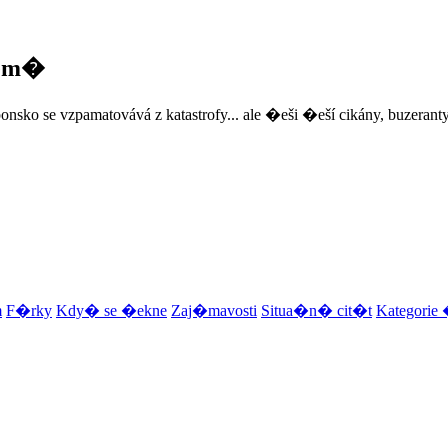
zem�
onsko se vzpamatovává z katastrofy... ale �eši �eší cikány, buzeranty
m
F�rky
Kdy� se �ekne
Zaj�mavosti
Situa�n� cit�t
Kategori