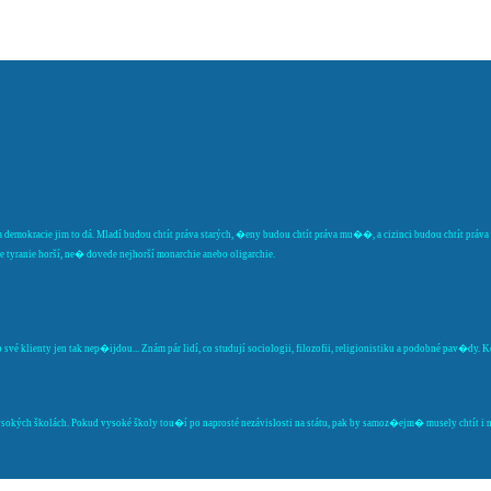
 demokracie jim to dá. Mladí budou chtít práva starých, �eny budou chtít práva mu��, a cizinci budou chtít prá
tyranie horší, ne� dovede nejhorší monarchie anebo oligarchie.
vé klienty jen tak nep�ijdou... Znám pár lidí, co studují sociologii, filozofii, religionistiku a podobné pav�dy.
ých školách. Pokud vysoké školy tou�í po naprosté nezávislosti na státu, pak by samoz�ejm� musely chtít i ne