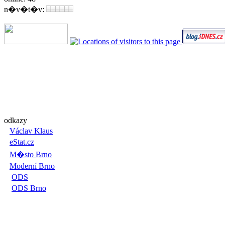
n�v�t�v:
odkazy
Václav Klaus
eStat.cz
M�sto Brno
Moderní Brno
ODS
ODS Brno