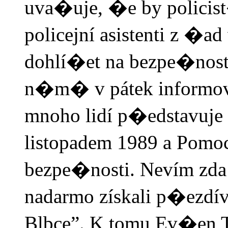
uva�uje, �e by policis
policejní asistenti z �a
dohlí�et na bezpe�nost 
n�m� v pátek informova
mnoho lidí p�edstavuje
listopadem 1989 a Pomo
bezpe�nosti. Nevím zda 
nadarmo získali p�ezdív
Blbce”. K tomu Ev�en