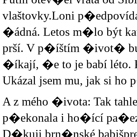
vlaštovky.Loni p�edpovídal
�ádná. Letos m�lo být kat
prší. V p�íštím �ivot� 
�íkají, �e to je babí léto. P
Ukázal jsem mu, jak si ho 
A z mého �ivota: Tak tahle
p�ekonala i ho�ící pa�ez
D�kuji brn�nské babišpres