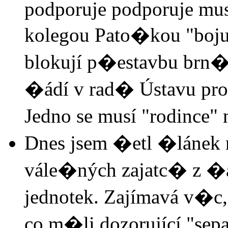
podporuje podporuje mus
kolegou Pato�kou "bojuj
blokují p�estavbu brn�
�ádí v rad� Ústavu pro
Jedno se musí "rodince" 
Dnes jsem �etl �lánek 
vále�ných zajatc� z �a
jednotek. Zajímavá v�c, 
co m�li dozorující "separ