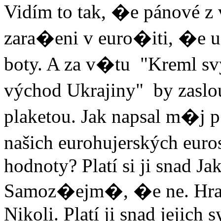
Vidím to tak, �e pánové z 
zara�eni v euro�iti, �e u
boty. A za v�tu "Kreml sv
východ Ukrajiny" by zaslo
plaketou. Jak napsal m�j p
našich eurohujerských eur
hodnoty? Platí si ji snad Ja
Samoz�ejm�, �e ne. Hrad
Nikoli. Platí ji snad jejich 