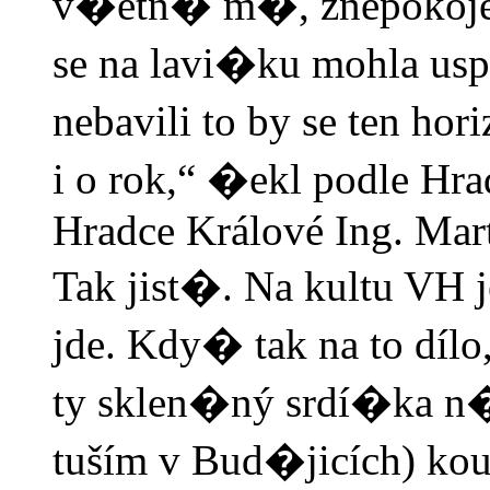
v�etn� m�, znepokojena
se na lavi�ku mohla usp
nebavili to by se ten ho
i o rok,“ �ekl podle Hra
Hradce Králové Ing. Mar
Tak jist�. Na kultu VH 
jde. Kdy� tak na to díl
ty sklen�ný srdí�ka n�
tuším v Bud�jicích) kou