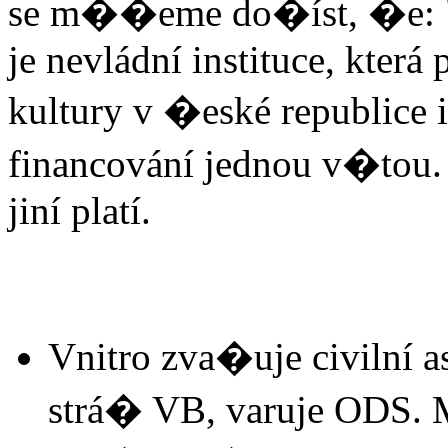
se m��eme do�íst, �e: "
je nevládní instituce, která
kultury v �eské republice 
financování jednou v�tou.
jiní platí.
Vnitro zva�uje civilní a
strá� VB, varuje ODS. M