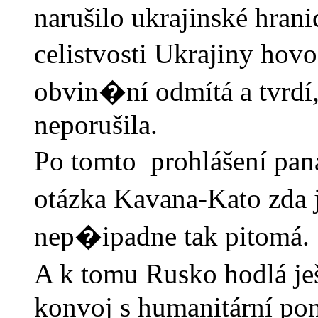
narušilo ukrajinské hran
celistvosti Ukrajiny hov
obvin�ní odmítá a tvrdí
neporušila.
Po tomto prohlášení pa
otázka Kavana-Kato zda
nep�ipadne tak pitomá.
A k tomu Rusko hodlá ješ
konvoj s humanitární po