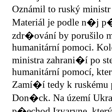
Oznámil to ruský ministr
Materiál je podle n�j p
zdr�ování by porušilo 
humanitární pomoci. Kol
ministra zahrani�í po st
humanitární pomocí, kter
Zamí�í tedy k ruském
Don�ck. Na území Ukraj
p�echod Izvaryne, který