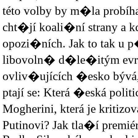
této volby by m�la probíha
cht�jí koali�ní strany a kd
opozi�ních. Jak to tak u 
libovoln� d�le�itým ev
ovliv�ujících �esko bývá, 
ptají se: Která �eská politi
Mogherini, která je kritizo
Putinovi? Jak tla�í premié