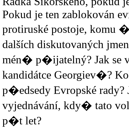
Radka Sikorského, pokud je 
Pokud je ten zablokován ev
protiruské postoje, komu �
dalších diskutovaných jmen
mén� p�ijatelný? Jak se vl
kandidátce Georgiev�? Ko
p�edsedy Evropské rady? J
vyjednávání, kdy� tato vol
p�t let?