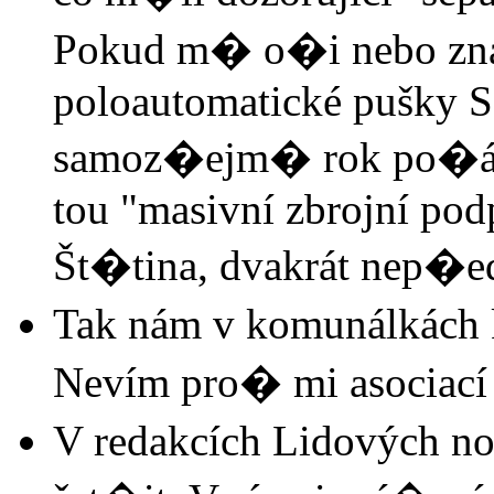
Pokud m� o�i nebo znal
poloautomatické pušky 
samoz�ejm� rok po�átku
tou "masivní zbrojní podp
Št�tina, dvakrát nep�e
Tak nám v komunálkách 
Nevím pro� mi asociací n
V redakcích Lidových n