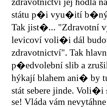
zdravotnictví jej hodlá 
státu p�i vyu�ití b�n
Tak jist�... "Zdravotní 
levicoví voli�i dál budo
zdravotnictví". Tak hla
p�edvolební slib a zruši
hýkají blahem ani� by tu
stát sebere jinde. Voli�i
se! Vláda vám nevytáhne 