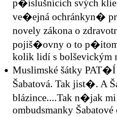
p�íslušnících svých kl
ve�ejná ochránkyn� prá
novely zákona o zdravot
pojiš�ovny o to p�itom 
kolik lidí s bolševický
Muslimské šátky PAT�Í 
Šabatová. Tak jist�. A 
blázince....Tak n�jak mi
ombudsmanky Šabatové e