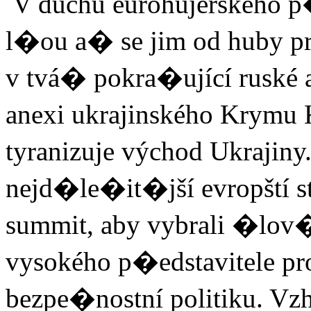
V duchu eurohujerského p
l�ou a� se jim od huby prá
v tvá� pokra�ující ruské a
anexi ukrajinského Krymu 
tyranizuje východ Ukrajiny.
nejd�le�it�jší evropští s
summit, aby vybrali �lov�
vysokého p�edstavitele pr
bezpe�nostní politiku. Vzh