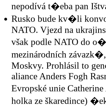
nepodívá t�eba pan Ištv
Rusko bude kv�li konvoji
NATO. Vjezd na ukrajins
však podle NATO do o�í
mezinárodních závazk�, k
Moskvy. Prohlásil to gen
aliance Anders Fogh Ras
Evropské unie Catherine 
holka ze škaredince) �e