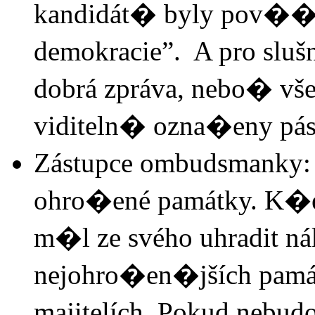
kandidát� byly pov��e
demokracie”. A pro slu
dobrá zpráva, nebo� vš
viditeln� ozna�eny pás
Zástupce ombudsmanky: 
ohro�ené památky. K�e
m�l ze svého uhradit ná
nejohro�en�jších památe
majitelích. Pokud nebud