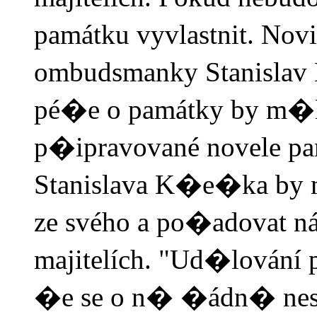
památku vyvlastnit. No
ombudsmanky Stanislav
pé�e o památky by m�la
p�ipravované novele pa
Stanislava K�e�ka by m�
ze svého a po�adovat ná
majitelích. "Ud�lování 
�e se o n� �ádn� nest