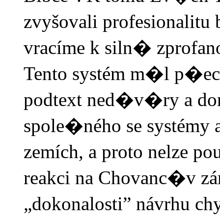
zvyšovali profesionalit
vracíme k siln� zprofa
Tento systém m�l p�ece
podtext ned�v�ry a don
spole�ného se systémy 
zemích, a proto nelze po
reakci na Chovanc�v zá
„dokonalosti” návrhu ch