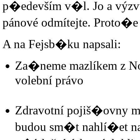
p�edevším v�l. Jo a výzvu
pánové odmítejte. Proto�e 
A na Fejsb�ku napsali:
Za�neme mazlíkem z Nov
volební právo
Zdravotní pojiš�ovny ma
budou sm�t nahlí�et na 