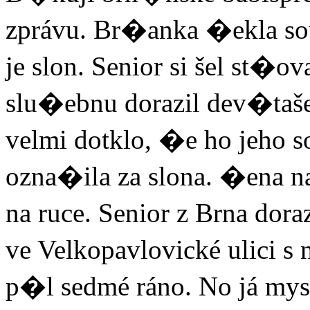
zprávu. Br�anka �ekla so
je slon. Senior si šel st�o
slu�ebnu dorazil dev�taše
velmi dotklo, �e ho jeho 
ozna�ila za slona. �ena n
na ruce. Senior z Brna dor
ve Velkopavlovické ulici s
p�l sedmé ráno. No já mysl