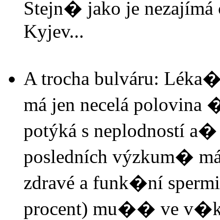
Stejn� jako je nezajímá 
Kyjev...
A trocha bulváru: Léka�
má jen necelá polovin
potýká s neplodností a�
posledních výzkum� má 
zdravé a funk�ní spermie
procent) mu�� ve v�ku