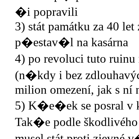
�i popravili
3) stát památku za 40 let
p�estav�l na kasárna
4) po revoluci tuto ruinu
(n�kdy i bez zdlouhavý
milion omezení, jak s ní 
5) K�e�ek se posral v k
Tak�e podle škodlivého 
musel stát proti zjevné