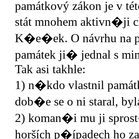
památkový zákon je v tét
stát mnohem aktivn�ji c
K�e�ek. O návrhu na p
památek ji� jednal s min
Tak asi takhle:
1) n�kdo vlastnil památ
dob�e se o ni staral, by
2) koman�i mu ji sprost
horších p�ípadech ho z