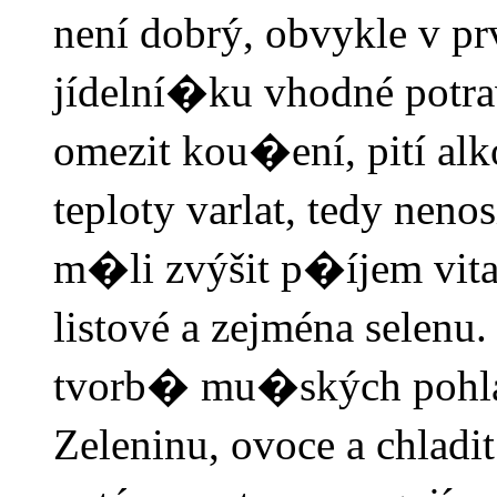
není dobrý, obvykle v p
jídelní�ku vhodné potrav
omezit kou�ení, pití al
teploty varlat, tedy nen
m�li zvýšit p�íjem vita
listové a zejména selenu
tvorb� mu�ských pohla
Zeleninu, ovoce a chladi