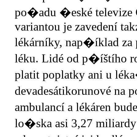
po�adu �eské televize 
variantou je zavedení t
lékárníky, nap�íklad za
léku. Lidé od p�íštíh
platit poplatky ani u l
devadesátikorunové na 
ambulancí a lékáren bu
lo�ska asi 3,27 miliardy