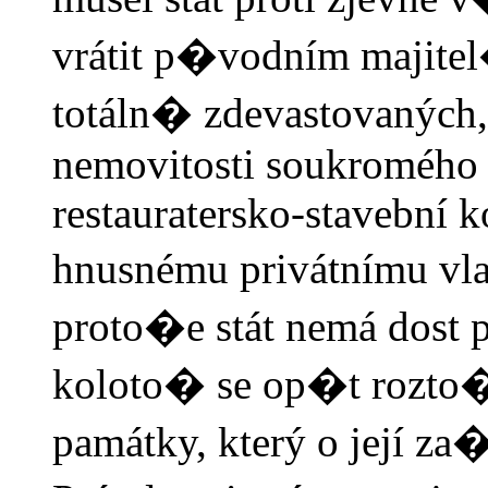
vrátit p�vodním majite
totáln� zdevastovaných,
nemovitosti soukromého v
restauratersko-stavební 
hnusnému privátnímu vla
proto�e stát nemá dost
koloto� se op�t rozto�í.
památky, který o její z