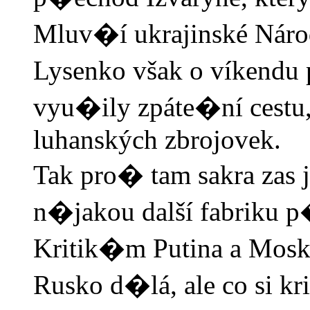
Mluv�í ukrajinské Náro
Lysenko však o víkendu 
vyu�ily zpáte�ní cestu
luhanských zbrojovek.
Tak pro� tam sakra zas j
n�jakou další fabriku 
Kritik�m Putina a Mosk
Rusko d�lá, ale co si kr