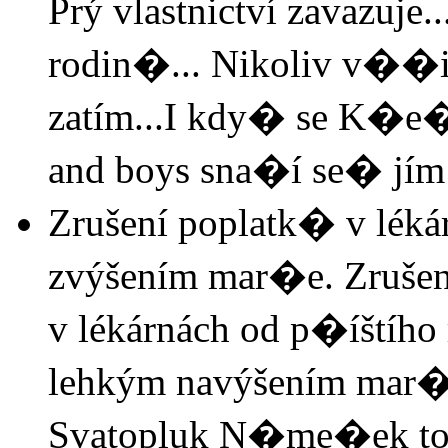
Prý vlastnictví zavazuje
rodin�... Nikoliv v��i s
zatím...I kdy� se K�e�e
and boys sna�í se� jím 
Zrušení poplatk� v lék
zvýšením mar�e. Zrušen
v lékárnách od p�íštíh
lehkým navýšením mar�e.
Svatopluk N�me�ek to 