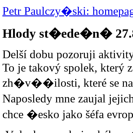
Petr Paulczy�ski: homepa
Hlody st�ede�n� 27.8
Delší dobu pozoruji aktivit
To je takový spolek, který 
zh�v��ilosti, které se na
Naposledy mne zaujal jej
chce �esko jako šéfa evro