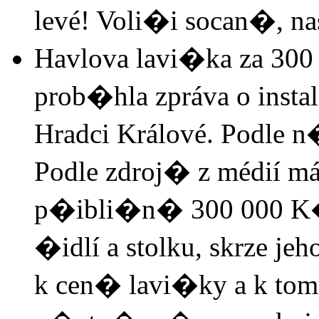
levé! Voli�i socan�, na
Havlova lavi�ka za 30
prob�hla zpráva o insta
Hradci Králové. Podle 
Podle zdroj� z médií má 
p�ibli�n� 300 000 K�.
�idlí a stolku, skrze j
k cen� lavi�ky a k tomu,