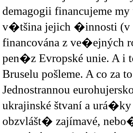
demagogii financujeme my 
v�tšina jejich �innosti (
financována z ve�ejných 
pen�z Evropské unie. A i t
Bruselu pošleme. A co za t
Jednostrannou eurohujersk
ukrajinské štvaní a urá�k
obzvlášt� zajímavé, nebo�