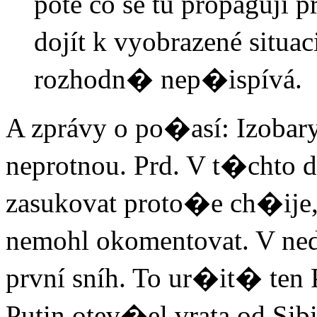
poté co se tu propagují
dojít k vyobrazené situ
rozhodn� nep�ispívá.
A zprávy o po�así: Izobary
neprotnou. Prd. V t�chto 
zasukovat proto�e ch�ije
nemohl okomentovat. V ned
první sníh. To ur�it� ten 
Putin otev�el vrata od Sib