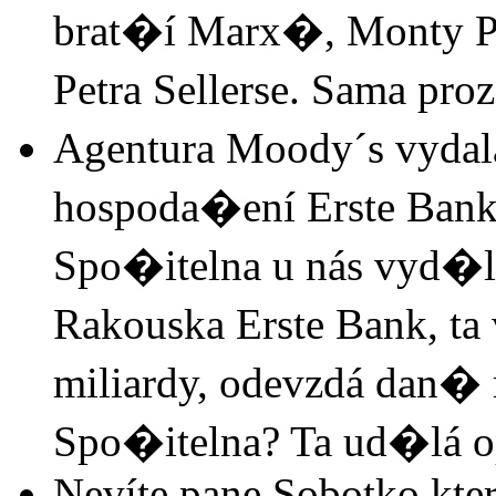
brat�í Marx�, Monty P
Petra Sellerse. Sama pro
Agentura Moody´s vydala
hospoda�ení Erste Bank
Spo�itelna u nás vyd�lá
Rakouska Erste Bank, ta
miliardy, odevzdá dan�
Spo�itelna? Ta ud�lá opt
Nevíte pane Sobotko který