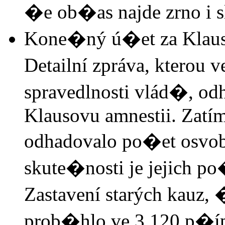
�e ob�as najde zrno i 
Kone�ný ú�et za Klauso
Detailní zpráva, kterou 
spravedlnosti vlád�, od
Klausovu amnestii. Zatím
odhadovalo po�et osvob
skute�nosti je jejich p
Zastavení starých kauz, 
prob�hlo ve 3 120 p�í