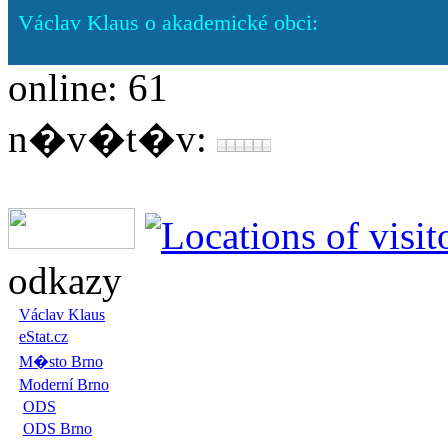
Václav Klaus o akademické obci:
online: 61
n�v�t�v:
odkazy
Václav Klaus
eStat.cz
M�sto Brno
Moderní Brno
ODS
ODS Brno