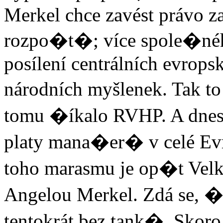
Merkel chce zavést právo z
rozpo�t�; více spole�né
posílení centrálních evropsk
národních myšlenek. Tak to
tomu �íkalo RVHP. A dnes
platy mana�er� v celé E
toho marasmu je op�t Vel
Angelou Merkel. Zdá se, �
tentokrát bez tank�. Skor