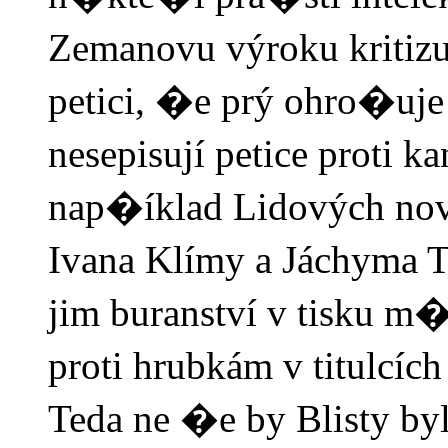
Zemanovu výroku kritizu
petici, �e prý ohro�uje 
nesepisují petice proti 
nap�íklad Lidových nov
Ivana Klímy a Jáchyma 
jim buranství v tisku m�
proti hrubkám v titulcíc
Teda ne �e by Blisty by