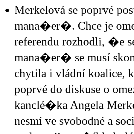
Merkelová se poprvé po
mana�er�. Chce je omez
referendu rozhodli, �e s
mana�er� se musí skon
chytila i vládní koalice
poprvé do diskuse o ome
kanclé�ka Angela Merkel
nesmí ve svobodné a soci