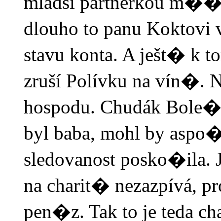
mladší partnerkou m��e 
dlouho to panu Koktovi 
stavu konta. A ješt� k
zruší Polívku na vín�.
hospodu. Chudák Bole�
byl baba, mohl by aspo�
sledovanost posko�ila. J
na charit� nezazpívá, p
pen�z. Tak to je teda cha