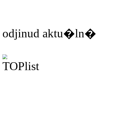
odjinud aktu�ln�