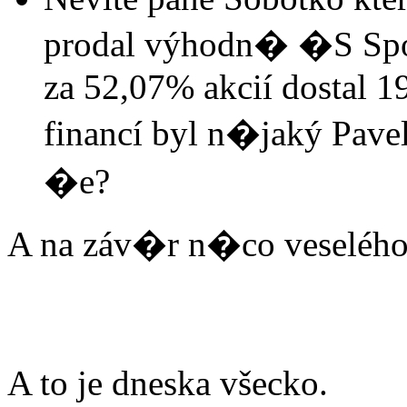
prodal výhodn� �S Spo�
za 52,07% akcií dostal 1
financí byl n�jaký Pavel 
�e?
A na záv�r n�co veselého
A to je dneska všecko.