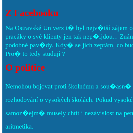
Z Facebooku
Na Ostravské Univerzit� byl nejv�tší zájem o
pracáky o své klienty jen tak nep�ijdou... Znám pá
podobné pav�dy. Kdy� se jich zeptám, co bud
Pro� to tedy studují ?
O politice
Nemohou bojovat proti školnému a sou�asn� c
rozhodování o vysokých školách. Pokud vysoké š
samoz�ejm� musely chtít i nezávislost na pe
aritmetika.