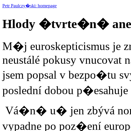
Petr Paulczy�ski: homepage
Hlody �tvrte�n� ane
M�j euroskepticismus je z
neustálé pokusy vnucovat 
jsem popsal v bezpo�tu s
poslední dobou p�esahuje
Vá�n� u� jen zbývá norma
vypadne po poz�ení europo