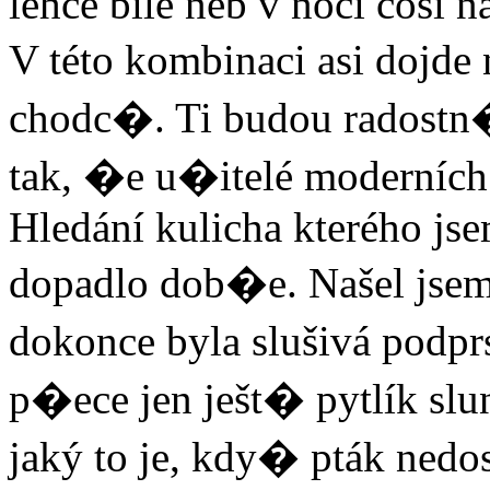
lehce bílé neb v noci cosi n
V této kombinaci asi dojde
chodc�. Ti budou radostn
tak, �e u�itelé moderních
Hledání kulicha kterého jse
dopadlo dob�e. Našel jsem
dokonce byla slušivá po
p�ece jen ješt� pytlík s
jaký to je, kdy� pták nedo