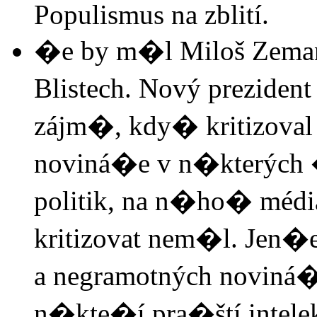
Populismus na zblití.
�e by m�l Miloš Zeman 
Blistech. Nový prezident
zájm�, kdy� kritizoval
noviná�e v n�kterých 
politik, na n�ho� média
kritizovat nem�l. Jen�
a negramotných noviná�í
n�kte�í pra�ští intelek