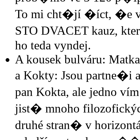
To mi cht�jí �íct, �e 
STO DVACET kauz, které 
ho teda vyndej.
A kousek bulváru: Matka 
a Kokty: Jsou partne�i a
pan Kokta, ale jedno ví
jist� mnoho filozofický
druhé stran� v horizont