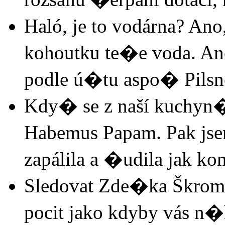
Haló, je to vodárna? Ano
kohoutku te�e voda. Ano
podle ú�tu aspo� Pilsne
Kdy� se z naší kuchyn� 
Habemus Papam. Pak jsem
zapálila a �udila jak ko
Sledovat Zde�ka Škromac
pocit jako kdyby vás n