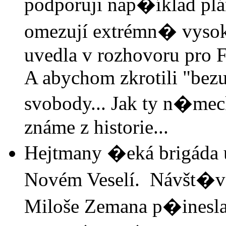
podporuji nap�íklad p
omezují extrémn� vysok
uvedla v rozhovoru pro F
A abychom zkrotili "bez
svobody... Jak ty n�mec
známe z historie...
Hejtmany �eká brigáda 
Novém Veselí. Návšt�va
Miloše Zemana p�inesla