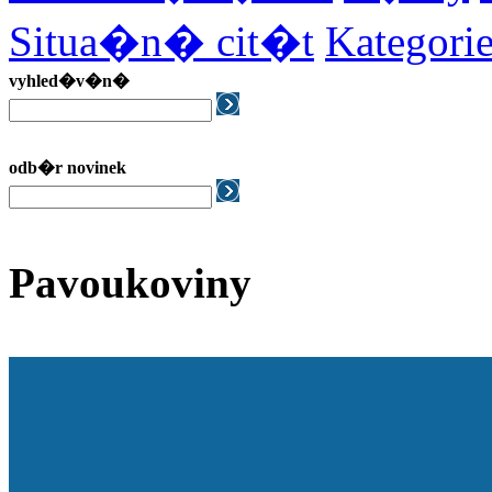
Situa�n� cit�t
Kategor
vyhled�v�n�
odb�r novinek
Pavoukoviny