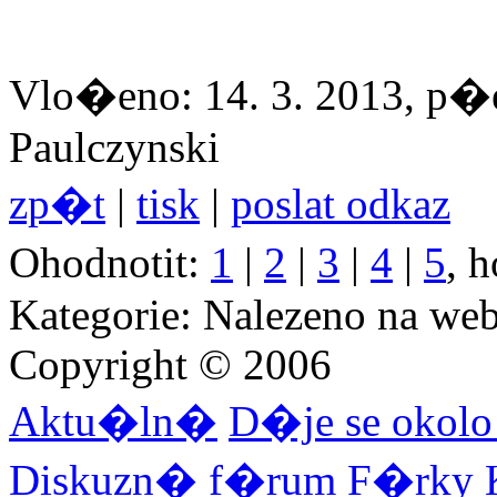
Vlo�eno: 14. 3. 2013, p�e
Paulczynski
zp�t
|
tisk
|
poslat odkaz
Ohodnotit:
1
|
2
|
3
|
4
|
5
, 
Kategorie: Nalezeno na we
Copyright © 2006
Aktu�ln�
D�je se okol
Diskuzn� f�rum
F�rky