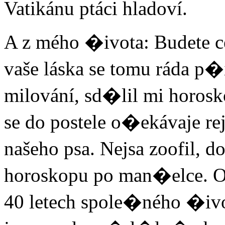
Vatikánu ptáci hladoví.
A z mého �ivota: Budete c
vaše láska se tomu ráda p
milování, sd�lil mi horosk
se do postele o�ekávaje rej
našeho psa. Nejsa zoofil, 
horoskopu po man�elce. 
40 letech spole�ného �ivo