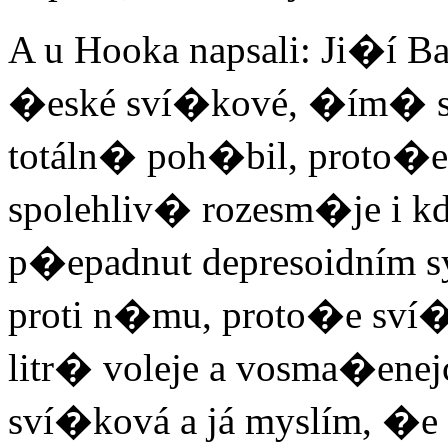
A u Hooka napsali: Ji�í Bab
�eské sví�kové, �ím� s
totáln� poh�bil, proto�e
spolehliv� rozesm�je i k
p�epadnut depresoidním s
proti n�mu, proto�e sví�k
litr� voleje a vosma�enej
sví�ková a já myslím, �e