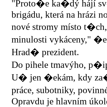
"Proto�e ka�dý hájí své
brigádu, která na hrázi 
nové stromy místo t�ch
minulosti vykáceny," �ek
Hrad� prezident.
Do pihele tmavýho, p�i
U� jen �ekám, kdy za�n
práce, subotniky, povinn
Opravdu je hlavním úkol