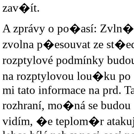
zav�ít.
A zprávy o po�así: Zvln�né
zvolna p�esouvat ze st�ed
rozptylové podmínky budo
na rozptylovou lou�ku po
mi tato informace na prd. T
rozhraní, mo�ná se budou 
vidím, �e teplom�r atakuj