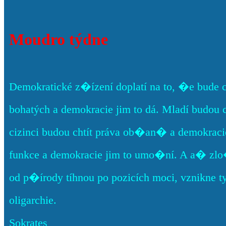
Moudro týdne
Demokratické z�ízení doplatí na to, �e bude 
bohatých a demokracie jim to dá. Mladí budou 
cizinci budou chtít práva ob�an� a demokracie
funkce a demokracie jim to umo�ní. A a� zlo
od p�írody tíhnou po pozicích moci, vznikne t
oligarchie.
Sokrates