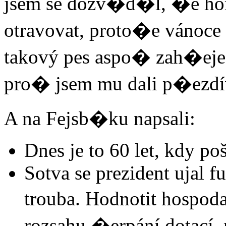
jsem se dozv�d�l, �e ho
otravovat, proto�e vánoce
takový pes aspo� zah�eje.
pro� jsem mu dali p�ezd
A na Fejsb�ku napsali:
Dnes je to 60 let, kdy p
Sotva se prezident ujal f
trouba. Hodnotit hospod
rozsahu �erpání dotací,