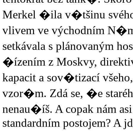
Merkel �ila v�tšinu své
vlivem ve východním N�m
setkávala s plánovaným ho
�ízením z Moskvy, direkt
kapacit a sov�tizací všeh
vzor�m. Zdá se, �e star
nenau�íš. A copak nám asi
standardním postojem? A jd