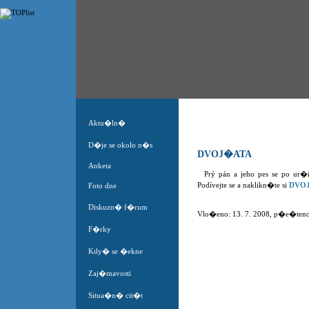
Aktu�ln�
D�je se okolo n�s
DVOJ�ATA
Anketa
Prý pán a jeho pes se po ur�
Podívejte se a naklikn�te si
DVO
Foto dne
Diskuzn� f�rum
Vlo�eno: 13. 7. 2008, p�e�teno 
F�rky
Kdy� se �ekne
Zaj�mavosti
Situa�n� cit�t