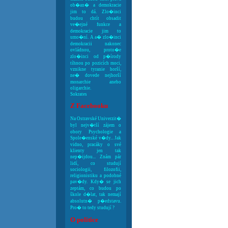
ob�an� a demokracie
jim to dá. Zlo�inci
budou chtít obsadit
ve�ejné funkce a
demokracie jim to
umo�ní. A a� zlo�inci
demokracii nakonec
ovládnou, proto�e
zlo�inci od p�írody
tíhnou po pozicích moci,
vznikne tyranie horší,
ne� dovede nejhorší
monarchie anebo
oligarchie.
Sokrates
Z Facebooku
Na Ostravské Univerzit�
byl nejv�tší zájem o
obory Psychologie a
Spole�enské v�dy... Jak
vidno, pracáky o své
klienty jen tak
nep�ijdou... Znám pár
lidí, co studují
sociologii, filozofii,
religionistiku a podobné
pav�dy. Kdy� se jich
zeptám, co budou po
škole d�lat, tak nemají
absolutn� p�edstavu.
Pro� to tedy studují ?
O politice