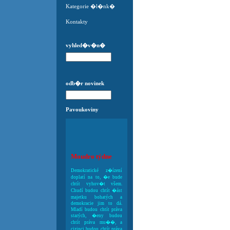
Kategorie �l�nk�
Kontakty
vyhled�v�n�
odb�r novinek
Pavoukoviny
Moudro týdne
Demokratické z�ízení
doplatí na to, �e bude
chtít vyhov�t všem.
Chudí budou chtít �ást
majetku bohatých a
demokracie jim to dá.
Mladí budou chtít práva
starých, �eny budou
chtít práva mu��, a
cizinci budou chtít práva