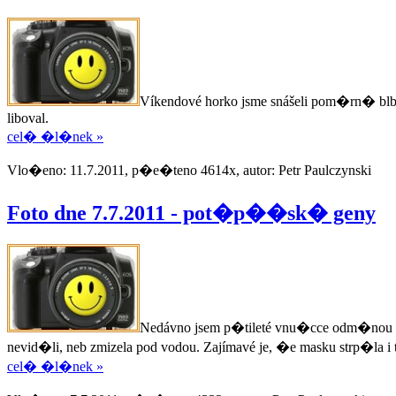
Víkendové horko jsme snášeli pom�rn� blb�
liboval.
cel� �l�nek »
Vlo�eno: 11.7.2011, p�e�teno 4614x, autor: Petr Paulczynski
Foto dne 7.7.2011 - pot�p��sk� geny
Nedávno jsem p�tileté vnu�cce odm�nou za 
nevid�li, neb zmizela pod vodou. Zajímavé je, �e masku strp�la
cel� �l�nek »