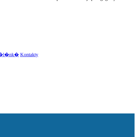
e �l�nk�
Kontakty