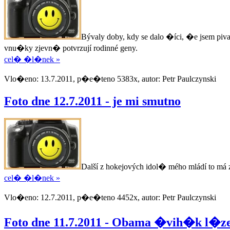
Bývaly doby, kdy se dalo �íci, �e jsem pi
vnu�ky zjevn� potvrzují rodinné geny.
cel� �l�nek »
Vlo�eno: 13.7.2011, p�e�teno 5383x, autor: Petr Paulczynski
Foto dne 12.7.2011 - je mi smutno
Další z hokejových idol� mého mládí to má
cel� �l�nek »
Vlo�eno: 12.7.2011, p�e�teno 4452x, autor: Petr Paulczynski
Foto dne 11.7.2011 - Obama �vih�k l