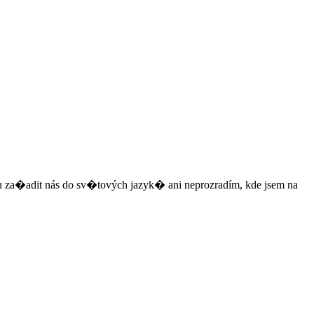
 za�adit nás do sv�tových jazyk� ani neprozradím, kde jsem na