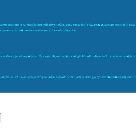
 demokracie jim to dá. Mladí budou chtít práva starých, �eny budou chtít práva mu��, a cizinci budou chtít prá
tyranie horší, ne� dovede nejhorší monarchie anebo oligarchie.
vé klienty jen tak nep�ijdou... Znám pár lidí, co studují sociologii, filozofii, religionistiku a podobné pav�dy.
ých školách. Pokud vysoké školy tou�í po naprosté nezávislosti na státu, pak by samoz�ejm� musely chtít i ne