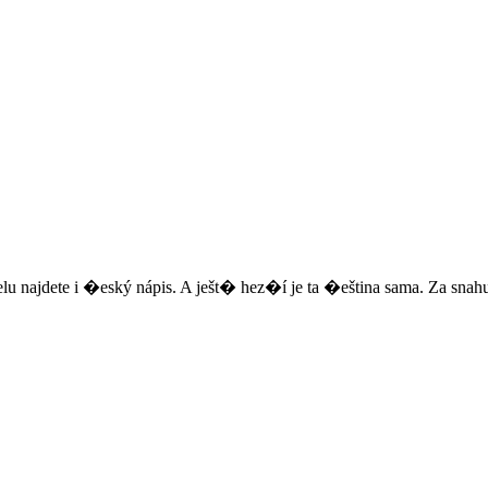
ajdete i �eský nápis. A ješt� hez�í je ta �eština sama. Za snahu