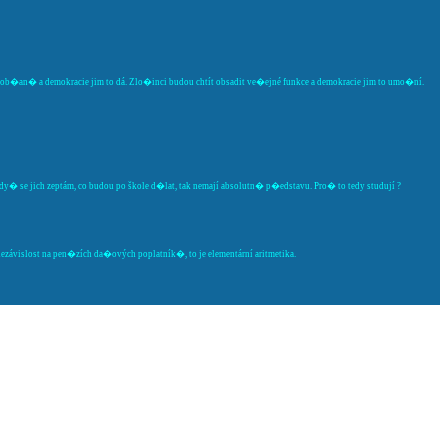
va ob�an� a demokracie jim to dá. Zlo�inci budou chtít obsadit ve�ejné funkce a demokracie jim to umo�ní.
 Kdy� se jich zeptám, co budou po škole d�lat, tak nemají absolutn� p�edstavu. Pro� to tedy studují ?
závislost na pen�zích da�ových poplatník�, to je elementární aritmetika.