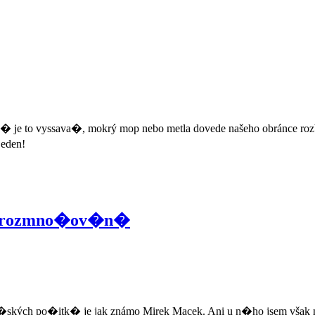
mi a� je to vyssava�, mokrý mop nebo metla dovede našeho obránce ro
jeden!
tem rozmno�ov�n�
�ských po�itk� je jak známo Mirek Macek. Ani u n�ho jsem však ne