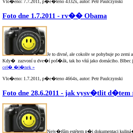
Vlo�eno: 7.7.2011, p�e�teno 4332x, autor: Petr Paulczynski
Foto dne 1.7.2011 - rv�� Obama
Je to divné, ale cokoliv se pohybuje po ze
Kdy� zazvoní u dve�í poš�ák, tak ho vítá jako domáciho. Blbec 
cel� �l�nek »
Vlo�eno: 1.7.2011, p�e�teno 4664x, autor: Petr Paulczynski
Foto dne 28.6.2011 - jak vysv�tlit d�
Nejv�tším estétem p�i dokumentaci kuliná