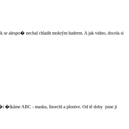
e alespo� nechal chladit mokrým hadrem. A jak vidno, docela si
 �íkáme ABC - masku, šnorchl a ploutve. Od té doby jsme ji