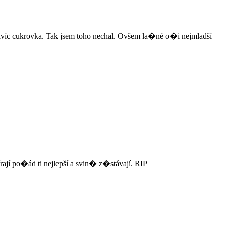
víc cukrovka. Tak jsem toho nechal. Ovšem la�né o�i nejmladší
jí po�ád ti nejlepší a svin� z�stávají. RIP