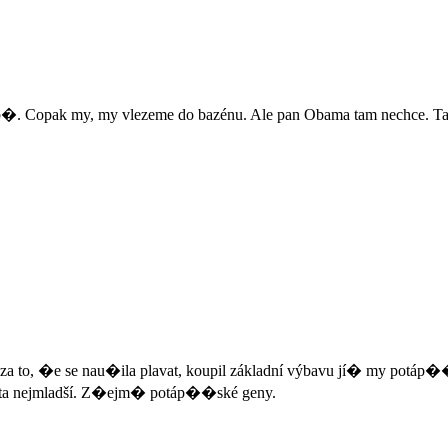
. Copak my, my vlezeme do bazénu. Ale pan Obama tam nechce. Tak s
to, �e se nau�ila plavat, koupil základní výbavu jí� my potáp��i
 i ta nejmladší. Z�ejm� potáp��ské geny.