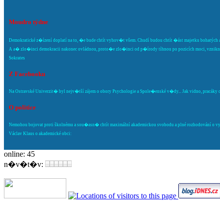
Moudro týdne
Demokratické z�ízení doplatí na to, �e bude chtít vyhov�t všem. Chudí budou chtít �ást majetku bohatých a
A a� zlo�inci demokracii nakonec ovládnou, proto�e zlo�inci od p�írody tíhnou po pozicích moci, vznikne 
Sokrates
Z Facebooku
Na Ostravské Univerzit� byl nejv�tší zájem o obory Psychologie a Spole�enské v�dy... Jak vidno, pracáky o s
O politice
Nemohou bojovat proti školnému a sou�asn� chtít maximální akademickou svobodu a plné rozhodování o vysok
Václav Klaus o akademické obci:
online: 45
n�v�t�v: