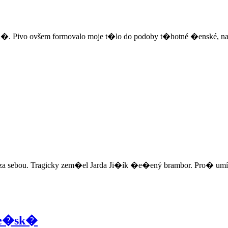
va�. Pivo ovšem formovalo moje t�lo do podoby t�hotné �enské, na
 za sebou. Tragicky zem�el Jarda Ji�ík �e�ený brambor. Pro� umíra
�ze�sk�