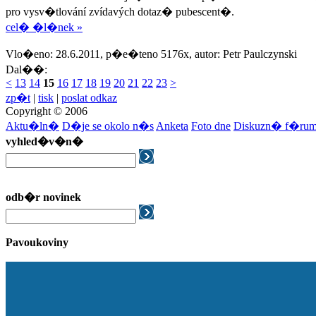
pro vysv�tlování zvídavých dotaz� pubescent�.
cel� �l�nek »
Vlo�eno: 28.6.2011, p�e�teno 5176x, autor: Petr Paulczynski
Dal��:
<
13
14
15
16
17
18
19
20
21
22
23
>
zp�t
|
tisk
|
poslat odkaz
Copyright © 2006
Aktu�ln�
D�je se okolo n�s
Anketa
Foto dne
Diskuzn� f�ru
vyhled�v�n�
odb�r novinek
Pavoukoviny