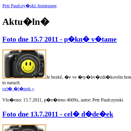
Petr Paulczy�ski: homepage
Aktu�ln�
Foto dne 15.7 2011 - p�kn� v�tame
Je hezké, �e ve �ty�hv�zdi�kovém hotelu n
to narazil.
cel� �l�nek »
Vlo�eno: 15.7.2011, p�e�teno 4609x, autor: Petr Paulczynski
Foto dne 13.7.2011 - cel� d�de�ek