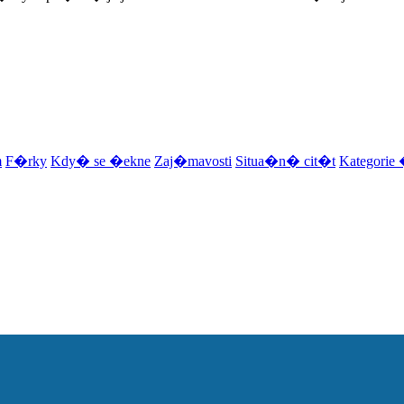
m
F�rky
Kdy� se �ekne
Zaj�mavosti
Situa�n� cit�t
Kategori