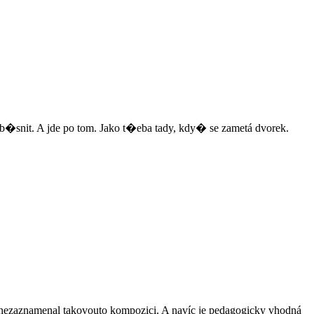
zb�snit. A jde po tom. Jako t�eba tady, kdy� se zametá dvorek.
zaznamenal takovouto kompozici. A navíc je pedagogicky vhodná