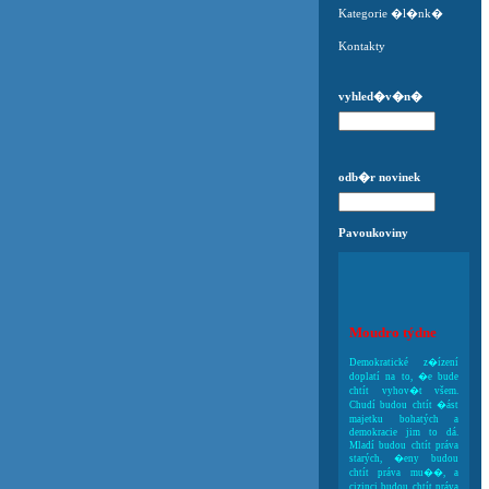
Kategorie �l�nk�
Kontakty
vyhled�v�n�
odb�r novinek
Pavoukoviny
Moudro týdne
Demokratické z�ízení
doplatí na to, �e bude
chtít vyhov�t všem.
Chudí budou chtít �ást
majetku bohatých a
demokracie jim to dá.
Mladí budou chtít práva
starých, �eny budou
chtít práva mu��, a
cizinci budou chtít práva