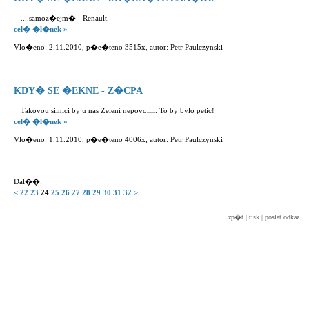
....samoz�ejm� - Renault.
cel� �l�nek »
Vlo�eno: 2.11.2010, p�e�teno 3515x, autor: Petr Paulczynski
KDY� SE �EKNE - Z�CPA
Takovou silnici by u nás Zelení nepovolili. To by bylo petic!
cel� �l�nek »
Vlo�eno: 1.11.2010, p�e�teno 4006x, autor: Petr Paulczynski
Dal��:
<
22
23
24
25
26
27
28
29
30
31
32
>
zp�t
|
tisk
|
poslat odkaz