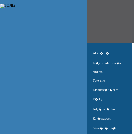
Aktu�ln�
D�je se okolo n�s
Anketa
Foto dne
Diskuzn� f�rum
F�rky
Kdy� se �ekne
Zaj�mavosti
Situa�n� cit�t