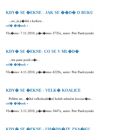
KDY� SE �EKNE - JAK SE ��D� O RUKU
...no, já p�išel s kytkou...
cel� �l�nek »
Vlo�eno: 7.11.2010, p�e�teno 3735x, autor: Petr Paulczynski
KDY� SE �EKNE- CO SE V ML�D�
...ten pane poulí o�i...
cel� �l�nek »
Vlo�eno: 4.11.2010, p�e�teno 4229x, autor: Petr Paulczynski
KDY� SE �EKNE - VELK� KOALICE
Polibte mi....�íká velkokoali�ní holub mlsným kocour�m...
cel� �l�nek »
Vlo�eno: 3.11.2010, p�e�teno 3447x, autor: Petr Paulczynski
KDY� SE �EKNE - UH�DN�TE ZNA�KU