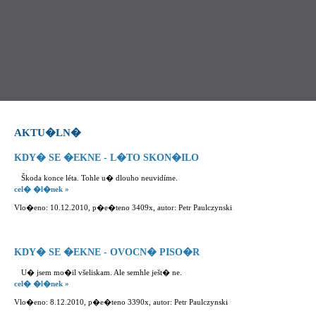
AKTU�LN�
KDY� SE �EKNE - L�TO SKON�ILO
Škoda konce léta. Tohle u� dlouho neuvidíme.
cel� �l�nek »
Vlo�eno: 10.12.2010, p�e�teno 3409x, autor: Petr Paulczynski
KDY� SE �EKNE - OVOCN� PISO�R
U� jsem mo�il všeliskam. Ale semhle ješt� ne.
cel� �l�nek »
Vlo�eno: 8.12.2010, p�e�teno 3390x, autor: Petr Paulczynski