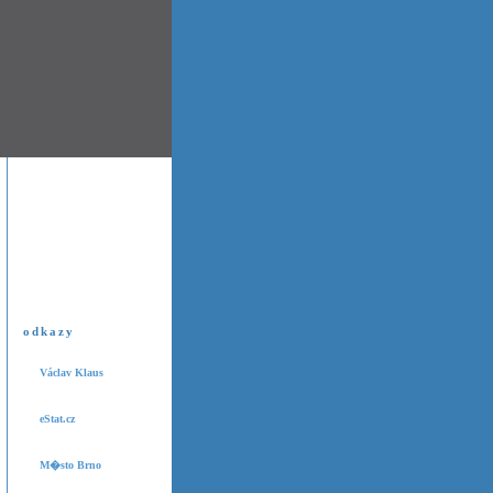
odkazy
Václav Klaus
eStat.cz
M�sto Brno