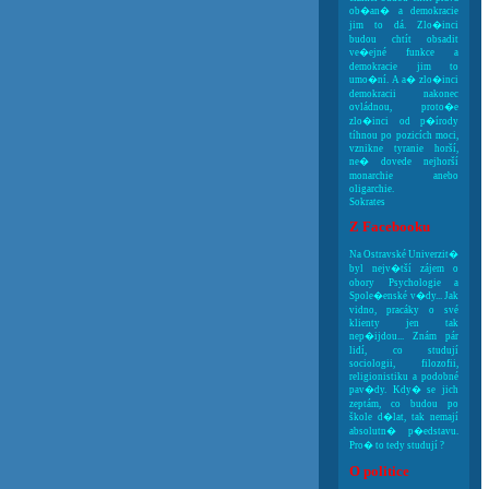
ob�an� a demokracie
jim to dá. Zlo�inci
budou chtít obsadit
ve�ejné funkce a
demokracie jim to
umo�ní. A a� zlo�inci
demokracii nakonec
ovládnou, proto�e
zlo�inci od p�írody
tíhnou po pozicích moci,
vznikne tyranie horší,
ne� dovede nejhorší
monarchie anebo
oligarchie.
Sokrates
Z Facebooku
Na Ostravské Univerzit�
byl nejv�tší zájem o
obory Psychologie a
Spole�enské v�dy... Jak
vidno, pracáky o své
klienty jen tak
nep�ijdou... Znám pár
lidí, co studují
sociologii, filozofii,
religionistiku a podobné
pav�dy. Kdy� se jich
zeptám, co budou po
škole d�lat, tak nemají
absolutn� p�edstavu.
Pro� to tedy studují ?
O politice