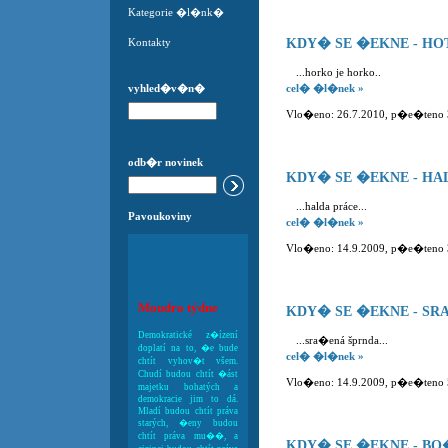
Kategorie �l�nk�
Kontakty
KDY� SE �EKNE - HO
...horko je horko..
vyhled�v�n�
cel� �l�nek »
Vlo�eno: 26.7.2010, p�e�teno 33
odb�r novinek
KDY� SE �EKNE - HA
...halda práce...
Pavoukoviny
cel� �l�nek »
Vlo�eno: 14.9.2009, p�e�teno 30
Moudro týdne
KDY� SE �EKNE - SR
Demokratické z�ízení
...sra�ená šprnda...
doplatí na to, �e bude
cel� �l�nek »
chtít vyhov�t všem.
Chudí budou chtít �ást
Vlo�eno: 14.9.2009, p�e�teno 52
majetku bohatých a
demokracie jim to dá.
Mladí budou chtít práva
starých, �eny budou
chtít práva mu��, a
KDY� SE �EKNE - B