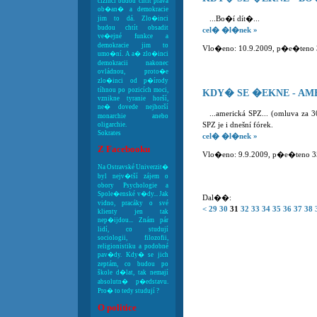
cizinci budou chtít práva
ob�an� a demokracie
...Bo�í dít�...
jim to dá. Zlo�inci
budou chtít obsadit
cel� �l�nek »
ve�ejné funkce a
demokracie jim to
Vlo�eno: 10.9.2009, p�e�teno 37
umo�ní. A a� zlo�inci
demokracii nakonec
ovládnou, proto�e
zlo�inci od p�írody
tíhnou po pozicích moci,
KDY� SE �EKNE - AM
vznikne tyranie horší,
ne� dovede nejhorší
...americká SPZ... (omluva za
monarchie anebo
SPZ je i dnešní fórek.
oligarchie.
Sokrates
cel� �l�nek »
Z Facebooku
Vlo�eno: 9.9.2009, p�e�teno 357
Na Ostravské Univerzit�
byl nejv�tší zájem o
obory Psychologie a
Spole�enské v�dy... Jak
Dal��:
vidno, pracáky o své
<
29
30
31
32
33
34
35
36
37
38
klienty jen tak
nep�ijdou... Znám pár
lidí, co studují
sociologii, filozofii,
religionistiku a podobné
pav�dy. Kdy� se jich
zeptám, co budou po
škole d�lat, tak nemají
absolutn� p�edstavu.
Pro� to tedy studují ?
O politice