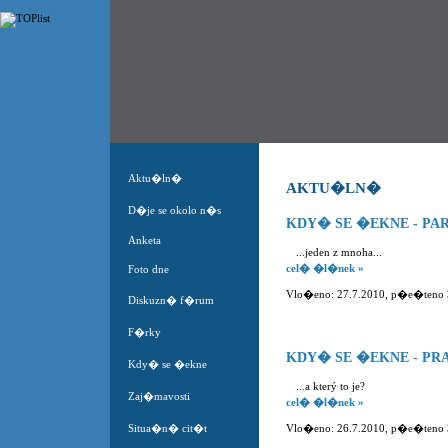
Aktu�ln�
AKTU�LN�
D�je se okolo n�s
KDY� SE �EKNE - PA
Anketa
...jeden z mnoha...
cel� �l�nek »
Foto dne
Vlo�eno: 27.7.2010, p�e�teno 32
Diskuzn� f�rum
F�rky
KDY� SE �EKNE - PR
Kdy� se �ekne
...a který to je?
Zaj�mavosti
cel� �l�nek »
Situa�n� cit�t
Vlo�eno: 26.7.2010, p�e�teno 36