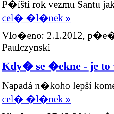
P�íští rok vezmu Santu jako
cel� �l�nek »
Vlo�eno: 2.1.2012, p�e�t
Paulczynski
Kdy� se �ekne - je to 
Napadá n�koho lepší kom
cel� �l�nek »