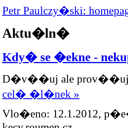
Petr Paulczy�ski: homepa
Aktu�ln�
Kdy� se �ekne - nekup
D�v��uj ale prov��uj
cel� �l�nek »
Vlo�eno: 12.1.2012, p�e�
kecy.roumen.cz