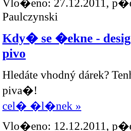
Vlo�eno: 27.12.2011, p�e
Paulczynski
Kdy� se �ekne - de
pivo
Hledáte vhodný dárek? Tenh
piva�!
cel� �l�nek »
Vlo�eno: 12.12.2011, p�e