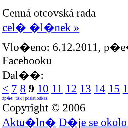
Cenná otcovská rada
cel� �l�nek »
Vlo�eno: 6.12.2011, p�e�
Facebooku
Dal��:
<
7
8
9
10
11
12
13
14
15
zp�t
|
tisk
|
poslat odkaz
Copyright © 2006
Aktu�ln�
D�je se okol