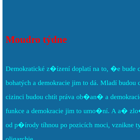
Moudro týdne
Demokratické z�ízení doplatí na to, �e bude 
bohatých a demokracie jim to dá. Mladí budou 
cizinci budou chtít práva ob�an� a demokracie
funkce a demokracie jim to umo�ní. A a� zlo
od p�írody tíhnou po pozicích moci, vznikne t
oligarchie.