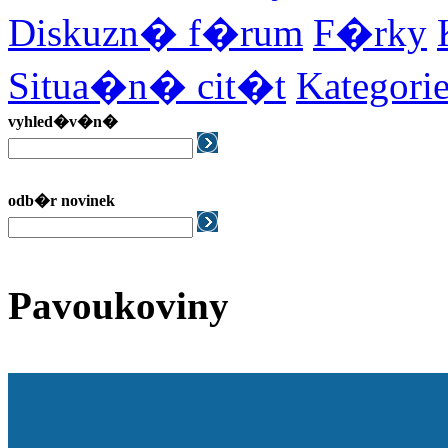
Diskuzn� f�rum
F�rky
Situa�n� cit�t
Kategor
vyhled�v�n�
odb�r novinek
Pavoukoviny