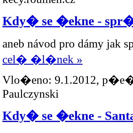
Kdy� se �ekne - spr
aneb návod pro dámy jak sp
cel� �l�nek »
Vlo�eno: 9.1.2012, p�e�t
Paulczynski
Kdy� se �ekne - San