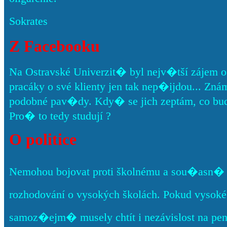
Sokrates
Z Facebooku
Na Ostravské Univerzit� byl nejv�tší zájem o
pracáky o své klienty jen tak nep�ijdou... Znám pá
podobné pav�dy. Kdy� se jich zeptám, co bud
Pro� to tedy studují ?
O politice
Nemohou bojovat proti školnému a sou�asn� c
rozhodování o vysokých školách. Pokud vysoké š
samoz�ejm� musely chtít i nezávislost na pe