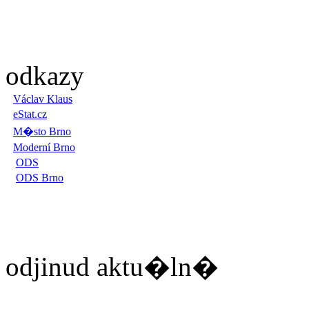
odkazy
Václav Klaus
eStat.cz
M�sto Brno
Moderní Brno
ODS
ODS Brno
odjinud aktu�ln�