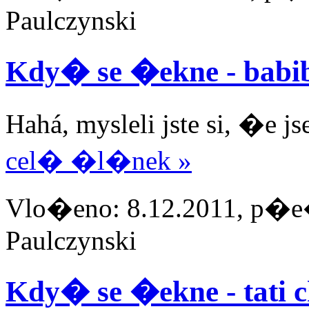
Paulczynski
Kdy� se �ekne - babi
Hahá, mysleli jste si, �e 
cel� �l�nek »
Vlo�eno: 8.12.2011, p�e�
Paulczynski
Kdy� se �ekne - tati c