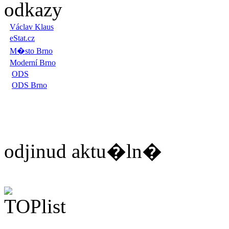
odkazy
Václav Klaus
eStat.cz
M�sto Brno
Moderní Brno
ODS
ODS Brno
odjinud aktu�ln�