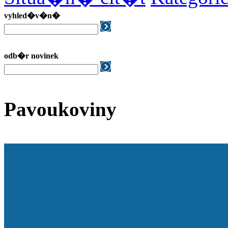
vyhled�v�n�
odb�r novinek
Pavoukoviny