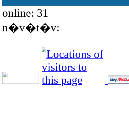
online: 31
n�v�t�v: