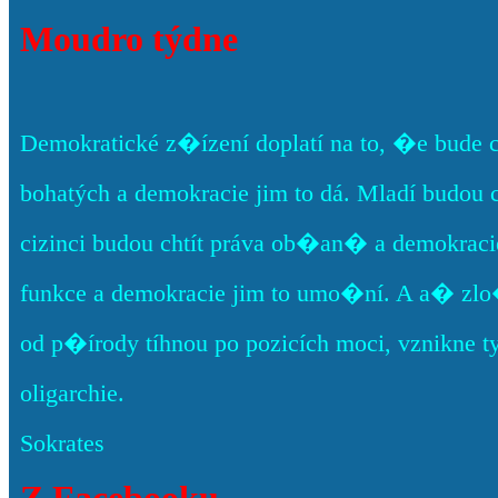
Moudro týdne
Demokratické z�ízení doplatí na to, �e bude 
bohatých a demokracie jim to dá. Mladí budou 
cizinci budou chtít práva ob�an� a demokracie
funkce a demokracie jim to umo�ní. A a� zlo
od p�írody tíhnou po pozicích moci, vznikne t
oligarchie.
Sokrates