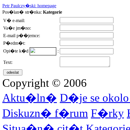
Petr Paulczy�ski: homepage
Pos�lan� str�nka:
Kategorie
V� e-mail:
Va�e jm�no:
E-mail p��jemce:
P�edm�t:
Opi�te k�d
:
Text:
Copyright © 2006
Aktu�ln�
D�je se okol
Diskuzn� f�rum
F�rky
Situa�n� cit�t
Kategor