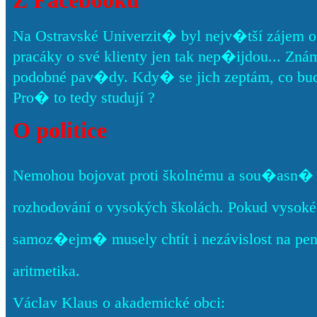
Z Facebooku
Na Ostravské Univerzit� byl nejv�tší zájem o
pracáky o své klienty jen tak nep�ijdou... Znám pá
podobné pav�dy. Kdy� se jich zeptám, co bud
Pro� to tedy studují ?
O politice
Nemohou bojovat proti školnému a sou�asn� c
rozhodování o vysokých školách. Pokud vysoké š
samoz�ejm� musely chtít i nezávislost na pe
aritmetika.
Václav Klaus o akademické obci: