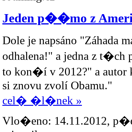
Jeden p��mo z Amer
Dole je napsáno "Záhada 
odhalena!" a jedna z t�ch
to kon�í v 2012?" a autor 
si znovu zvolí Obamu."
cel� �l�nek »
Vlo�eno: 14.11.2012, p�