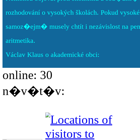
rozhodování o vysokých školách. Pokud vysoké š
samoz�ejm� musely chtít i nezávislost na pe
aritmetika.
Václav Klaus o akademické obci:
online: 30
n�v�t�v: