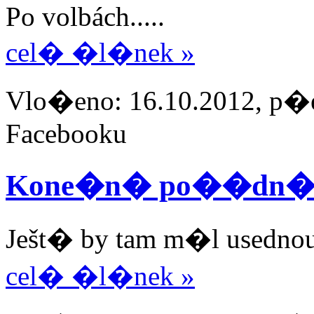
Po volbách.....
cel� �l�nek »
Vlo�eno: 16.10.2012, p�e
Facebooku
Kone�n� po��dn� gr
Ješt� by tam m�l usednout
cel� �l�nek »