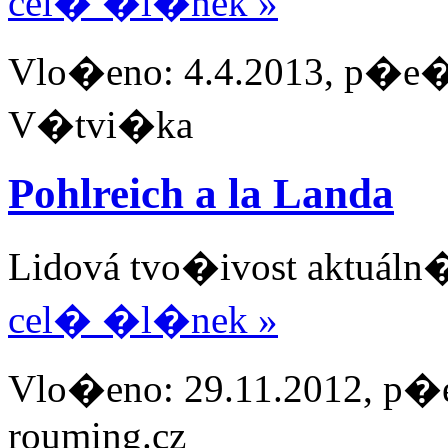
cel� �l�nek »
Vlo�eno: 4.4.2013, p�e�t
V�tvi�ka
Pohlreich a la Landa
Lidová tvo�ivost aktuáln
cel� �l�nek »
Vlo�eno: 29.11.2012, p�e
rouming.cz