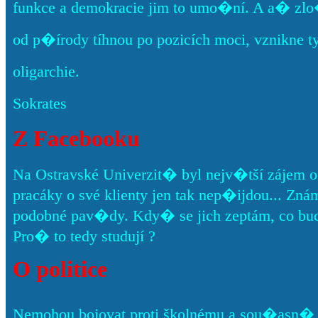
funkce a demokracie jim to umo�ní. A a� zlo
od p�írody tíhnou po pozicích moci, vznikne t
oligarchie.
Sokrates
Z Facebooku
Na Ostravské Univerzit� byl nejv�tší zájem o
pracáky o své klienty jen tak nep�ijdou... Znám pá
podobné pav�dy. Kdy� se jich zeptám, co bud
Pro� to tedy studují ?
O politice
Nemohou bojovat proti školnému a sou�asn� c