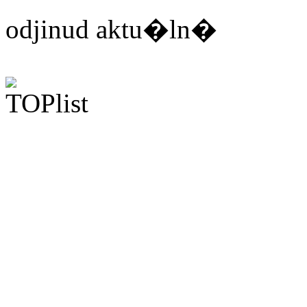
odjinud aktu�ln�