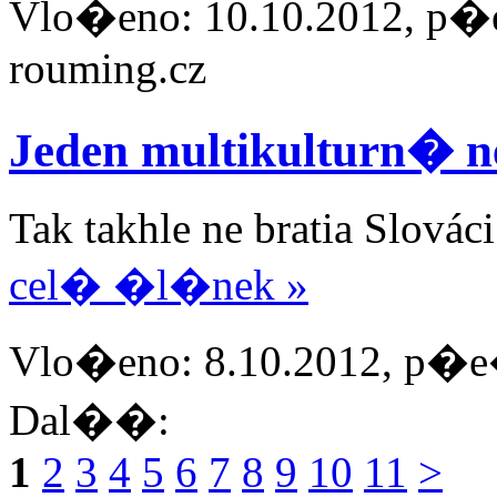
Vlo�eno: 10.10.2012, p�e
rouming.cz
Jeden multikulturn� 
Tak takhle ne bratia Slováci
cel� �l�nek »
Vlo�eno: 8.10.2012, p�e�
Dal��:
1
2
3
4
5
6
7
8
9
10
11
>