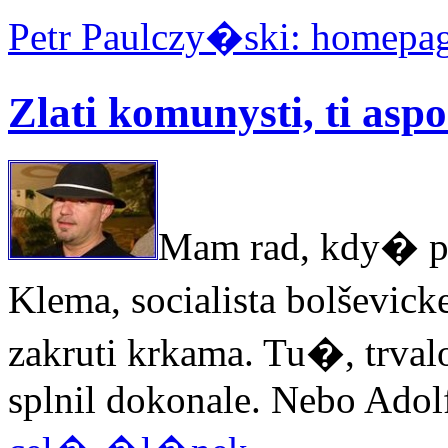
Petr Paulczy�ski: homepa
Zlati komunysti, ti as
Mam rad, kdy� po
Klema, socialista bolševick
zakruti krkama. Tu�, trvalo 
splnil dokonale. Nebo Adolf