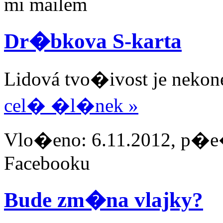
mi mailem
Dr�bkova S-karta
Lidová tvo�ivost je neko
cel� �l�nek »
Vlo�eno: 6.11.2012, p�e�
Facebooku
Bude zm�na vlajky?