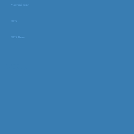
Moderní Brno
ODS
ODS Brno
odjinud
aktu�ln�