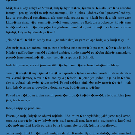
š�astní.
M�j táta nikdy nebyl ve Stran�, kdy� bylo n�co, �emu se �íkalo ,,sm�na národní
fronty – pro ty, kte�í to u� napamatujou, šlo o jakési „dobrovolné“ pracovní soboty,
kdy se zveleboval socialismus, tak jsme celá rodina na to házeli bobek a jeli jsme zase
klidn� na chatu. �e jsem m�l kv�li tomu potom ve škole zle a dokonce, kdy� jsem
tvrd� stál za tím, �e jde p�eci o „dobrovolnou“ akci, tak i dvojku z chování v osmé
t�íd�, kdy to byl docela pr�ser?
„No bó�e“, �ekl mi tehdy táta – „na tuhle dvojku jsem chlape hrdej a ty bu� taky…“
Ani m�j táta, ani máma, ani já, nebo brácha jsme netou�ili po tom, �ít n�kde jinde.
Nikdo z naší rodiny nem�l politické ambice, nikdo nem�l pot�ebu shán�t samizdaty,
prost� jsme normáln� �ili tak, jako �ila spousta jiných lidí.
Nehrbili jsme se, ale ani jsme necítili, �e by nám n�kdo hrozil utr�ením hlavy.
Jsem p�esv�d�ený, �e takhle �ila naprostá v�tšina našeho národa. Lidi se starali o
své vlastní �ivoty, o své d�ti, rodiny a p�átele. �ijeme jen jednou a je na ka�dém,
aby si vybral, jak sv�j �ivot stráví. Pokud n�kdo cítil, �e tady nem��e �ít – tak
fajn, kdy� se mu to povedlo a dostal se ven, budi� mu to p�áno.
Pokud ale n�kdo tu touhu necítil, proto�e prost� ka�dý �lov�k a jeho ambice jsou
jiné, tak také fajn.
Kde je n�jaký problém?
Fascinuje m�, kdy� se objeví n�kdo, kdo mi za�ne vykládat, jaká jsme tupá ovce,
spodina a sou�ást l�zy, kdy� m� osud nezavál tam, kam toho osvíceného, který má
z�ejm� morální kredit od pána boha k tomu, aby soudil, špinil a moralizoval.
Jedna moje blízká p�íbuzná emigrovala do Kanady. Bylo to v dob�, kdy jsem byl