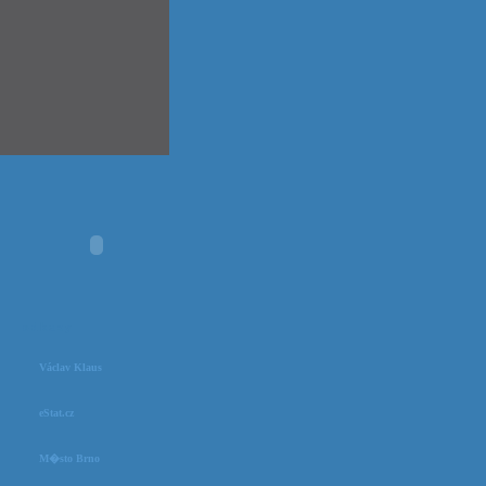
odkazy
Václav Klaus
eStat.cz
M�sto Brno