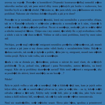
zrovna na vojn�. Proto�e si kontrášové (Vojenská kontrarozv�dka) nemohli n�co
takového nechat ujít, tak jsem strávil díky tomu p�kných pár hodin v rozhovoru, bez
kterého bych se ur�it� obešel. P�iznám se, �e jsem tehdy onu p�íbuznou tak trochu
proklínal. Nakonec ale všechno dob�e dopadlo a jak je to dnes?
Proto�e to je normální, pracovitá �enská, která má normálního a pracovitého chlapa,
tak se v Kanad� uchytila v od�vním pr�myslu a normáln� se k nám, vlastn� k
sob� dom�, ob�as p�ijede podívat. Na nic si nest�uje, nesku�í, jak to m�la t�ké
a nikoho nenazývá l�zou. Chápe ona i my ostatní, �e tehdy šlo o její svobodnou volbu
a nikdo z nás to u� dnes ne�eší. Vidíme se rádi a není problému, který by mezi námi
stál.
Nechápu, pro� mají n�kte�í emigranti neustálou pot�ebu zd�raz�ovat, jak museli
oni zabrat a jak jsme si my doma zatím váleli šunky v socialistickém blahu. Kdy� to
�eknu natvrdo, tak mn� je úpln� u prdele, �ím jste vy, emigranti, museli tam n�kde
venku projít. Byla to vaše volba, tak si nest�ujte.
�ada z vás se dostala po, �ekn�me, pokusu o návrat do staré vlasti, do ur�itých
problém�. To je, pokud vím, p�ípad i pana Novotného, autora �lánku, na který
reaguji. Kdo ale ty problémy skute�n� zavinil? Kdo nutil n�které z emigrant�, aby
se poušt�li do aktivit, které smrd�ly na sto hon�…?
Nikdo!
Byla to jejich volba a tak a� si nest�ují. A� si klidn� �ijí tam, kam je jejich srdce
kdysi táhla, ale a� se neodva�ují plivat na ty, jako je m�j táta – na ty, kdo� m�li
odvahu z�stat a �ít tady. Kdyby tady toti� lidé, jako je m�j táta, jako byla moje
máma a další miliony lidí, nez�stali, tak u� by naše zem� v�bec neexistovala.
Není nic snadn�jšího, ne� n�koho urazit. Slova jako l�za, spodina a primitivové