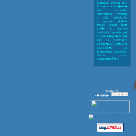
Nemohou bojovat proti
školnému a sou�asn�
chtít maximální
akademickou svobodu
a plné rozhodování
o vysokých školách.
Pokud vysoké školy
tou�í po naprosté
nezávislosti na státu, pak
by samoz�ejm� musely
chtít i nezávislost
na pen�zích da�ových
poplatník�, to
je elementární aritmetika.
Václav Klaus
o akademické obci:
online: 46
n�v�t�v: