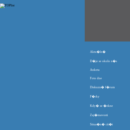
Aktu�ln�
D�je se okolo n�s
Anketa
Foto dne
Diskuzn� f�rum
F�rky
Kdy� se �ekne
Zaj�mavosti
Situa�n� cit�t