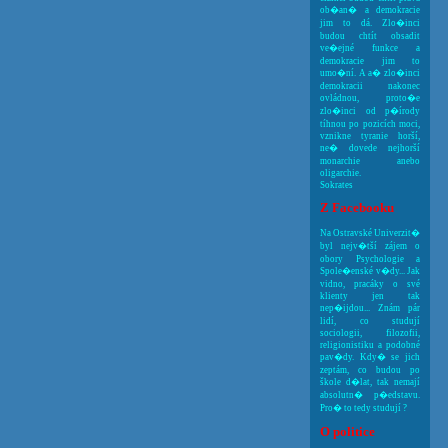
ob�an� a demokracie
jim to dá. Zlo�inci
budou chtít obsadit
ve�ejné funkce a
demokracie jim to
umo�ní. A a� zlo�inci
demokracii nakonec
ovládnou, proto�e
zlo�inci od p�írody
tíhnou po pozicích moci,
vznikne tyranie horší,
ne� dovede nejhorší
monarchie anebo
oligarchie.
Sokrates
Z Facebooku
Na Ostravské Univerzit�
byl nejv�tší zájem o
obory Psychologie a
Spole�enské v�dy... Jak
vidno, pracáky o své
klienty jen tak
nep�ijdou... Znám pár
lidí, co studují
sociologii, filozofii,
religionistiku a podobné
pav�dy. Kdy� se jich
zeptám, co budou po
škole d�lat, tak nemají
absolutn� p�edstavu.
Pro� to tedy studují ?
O politice