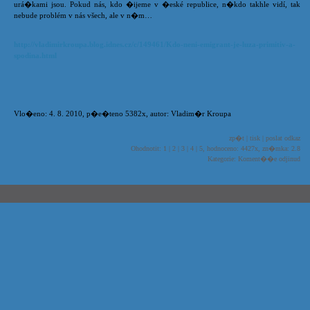
urá�kami jsou. Pokud nás, kdo �ijeme v �eské republice, n�kdo takhle vidí, tak
nebude problém v nás všech, ale v n�m…
http://vladimirkroupa.blog.idnes.cz/c/149461/Kdo-neni-emigrant-je-luza-primitiv-a-
spodina.html
Vlo�eno: 4. 8. 2010, p�e�teno 5382x, autor: Vladim�r Kroupa
zp�t
|
tisk
|
poslat odkaz
Ohodnotit:
1
|
2
|
3
|
4
|
5
, hodnoceno: 4427x, zn�mka: 2.8
Kategorie: Koment��e odjinud