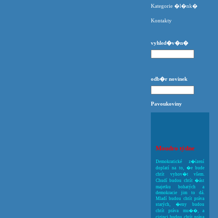
Kategorie �l�nk�
Kontakty
vyhled�v�n�
odb�r novinek
Pavoukoviny
Moudro týdne
Demokratické z�ízení
doplatí na to, �e bude
chtít vyhov�t všem.
Chudí budou chtít �ást
majetku bohatých a
demokracie jim to dá.
Mladí budou chtít práva
starých, �eny budou
chtít práva mu��, a
cizinci budou chtít práva