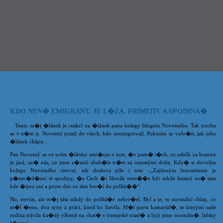
KDO NEN� EMIGRANT, JE L�ZA, PRIMITIV A SPODINA�
Tento m�j �lánek je reakcí na �lánek pana kolegy blogera Novotného. Tak trochu
se v n�m p. Novotný pustil do všech, kdo neemigrovali. Pokusím se vylo�it, jak jeho
�lánek chápu…
Pan Novotný se ve svém �lánku zmi�uje o tom, �e pam� t�ch, co odešli za hranice
je jiná, ne� nás, co jsme z�stali zbab�le tr�et za ostnatými dráty. Kdy� si dovolím
kolegu Novotného citovat, tak doslova píše i toto -,,Zajímaým fenoménem je
p�esv�d�ení té spodiny, �e Cech �i Slovák nem��e být nikde štastný ne� tam
kde �ijou oni a proto den co den bre�í do polštá��“.
No, nevím, ale m�j táta nikdy do polštá�e nebre�el. Byl a je, to normální chlap, co
m�l �enu, dva syny a práci, která ho bavila. M�l partu kamarád�, se kterými naše
rodina trávila ka�dý víkend na chat� v trampské osad� a byli jsme normáln�, lidsky