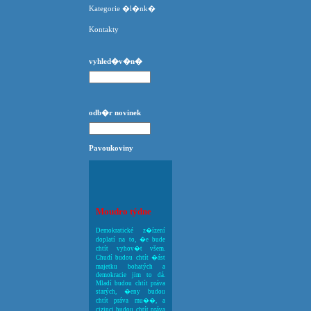
Kategorie �l�nk�
Kontakty
vyhled�v�n�
odb�r novinek
Pavoukoviny
Moudro týdne
Demokratické z�ízení
doplatí na to, �e bude
chtít vyhov�t všem.
Chudí budou chtít �ást
majetku bohatých a
demokracie jim to dá.
Mladí budou chtít práva
starých, �eny budou
chtít práva mu��, a
cizinci budou chtít práva