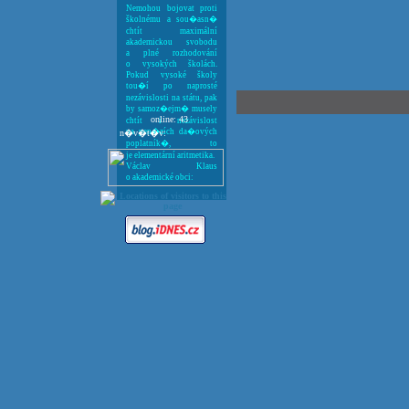
Nemohou bojovat proti
školnému a sou�asn�
chtít maximální
akademickou svobodu
a plné rozhodování
o vysokých školách.
Pokud vysoké školy
tou�í po naprosté
nezávislosti na státu, pak
by samoz�ejm� musely
online: 43
chtít i nezávislost
na pen�zích da�ových
n�v�t�v:
poplatník�, to
je elementární aritmetika.
Václav Klaus
o akademické obci: