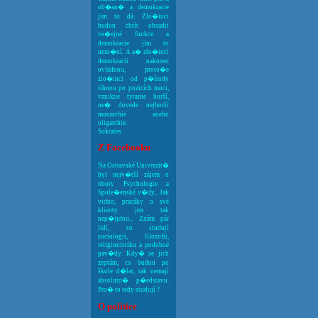
ob�an� a demokracie
jim to dá. Zlo�inci
budou chtít obsadit
ve�ejné funkce a
demokracie jim to
umo�ní. A a� zlo�inci
demokracii nakonec
ovládnou, proto�e
zlo�inci od p�írody
tíhnou po pozicích moci,
vznikne tyranie horší,
ne� dovede nejhorší
monarchie anebo
oligarchie.
Sokrates
Z Facebooku
Na Ostravské Univerzit�
byl nejv�tší zájem o
obory Psychologie a
Spole�enské v�dy... Jak
vidno, pracáky o své
klienty jen tak
nep�ijdou... Znám pár
lidí, co studují
sociologii, filozofii,
religionistiku a podobné
pav�dy. Kdy� se jich
zeptám, co budou po
škole d�lat, tak nemají
absolutn� p�edstavu.
Pro� to tedy studují ?
O politice