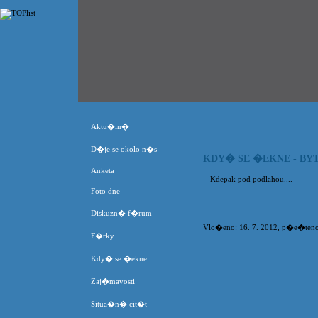
Aktu�ln�
D�je se okolo n�s
KDY� SE �EKNE - B
Anketa
Kdepak pod podlahou....
Foto dne
Diskuzn� f�rum
Vlo�eno: 16. 7. 2012, p�e�teno 
F�rky
Kdy� se �ekne
Zaj�mavosti
Situa�n� cit�t