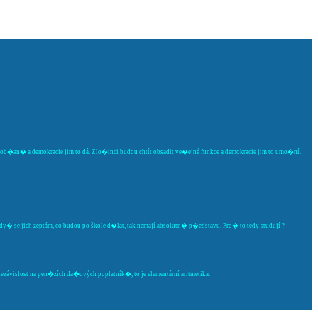
va ob�an� a demokracie jim to dá. Zlo�inci budou chtít obsadit ve�ejné funkce a demokracie jim to umo�ní.
 Kdy� se jich zeptám, co budou po škole d�lat, tak nemají absolutn� p�edstavu. Pro� to tedy studují ?
závislost na pen�zích da�ových poplatník�, to je elementární aritmetika.