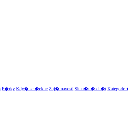
m
F�rky
Kdy� se �ekne
Zaj�mavosti
Situa�n� cit�t
Kategori