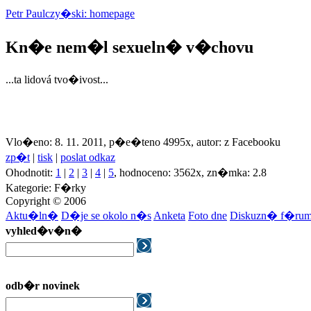
Petr Paulczy�ski: homepage
Kn�e nem�l sexueln� v�chovu
...ta lidová tvo�ivost...
Vlo�eno: 8. 11. 2011, p�e�teno 4995x, autor: z Facebooku
zp�t
|
tisk
|
poslat odkaz
Ohodnotit:
1
|
2
|
3
|
4
|
5
, hodnoceno: 3562x, zn�mka: 2.8
Kategorie: F�rky
Copyright © 2006
Aktu�ln�
D�je se okolo n�s
Anketa
Foto dne
Diskuzn� f�ru
vyhled�v�n�
odb�r novinek