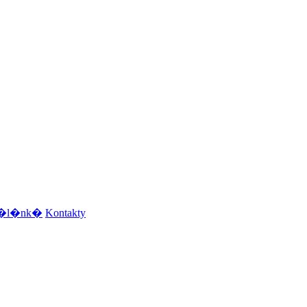
e �l�nk�
Kontakty