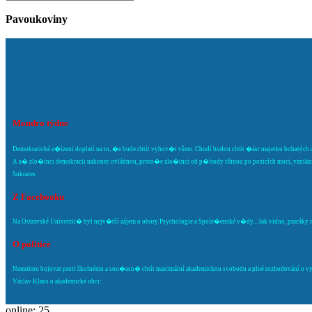
Pavoukoviny
Moudro týdne
Demokratické z�ízení doplatí na to, �e bude chtít vyhov�t všem. Chudí budou chtít �ást majetku bohatých a
A a� zlo�inci demokracii nakonec ovládnou, proto�e zlo�inci od p�írody tíhnou po pozicích moci, vznikne 
Sokrates
Z Facebooku
Na Ostravské Univerzit� byl nejv�tší zájem o obory Psychologie a Spole�enské v�dy... Jak vidno, pracáky o s
O politice
Nemohou bojovat proti školnému a sou�asn� chtít maximální akademickou svobodu a plné rozhodování o vysok
Václav Klaus o akademické obci:
online: 25