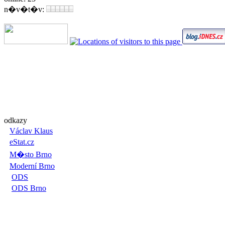
n�v�t�v:
odkazy
Václav Klaus
eStat.cz
M�sto Brno
Moderní Brno
ODS
ODS Brno