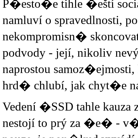
P�esto�e tihle �eští sociá
namluví o spravedlnosti, p
nekompromisn� skoncovat
podvody - její, nikoliv nev
naprostou samoz�ejmosti, h
hrd� chlubí, jak chyt�e na
Vedení �SSD tahle kauza z
nestojí to prý za �e� - 