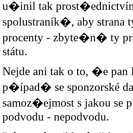
u�inil tak prost�ednictv
spolustraník�, aby strana t
procenty - zbyte�n� ty pr
státu.
Nejde ani tak o to, �e pan
p�ípad� se sponzorské dar
samoz�ejmost s jakou se p
podvodu - nepodvodu.