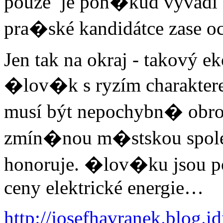
pouze je pon�kud vyvádí z m
pra�ské kandidátce zase o
Jen tak na okraj - takový 
�lov�k s ryzím charaktere
musí být nepochybn� obr
zmín�nou m�stskou spole�
honoruje. �lov�ku jsou po
ceny elektrické energie…
http://josefhavranek.blog.i