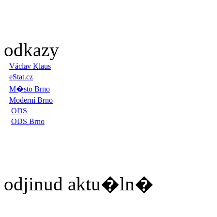
odkazy
Václav Klaus
eStat.cz
M�sto Brno
Moderní Brno
ODS
ODS Brno
odjinud aktu�ln�