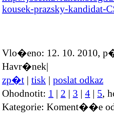
kousek-prazsky-kandidat-
Vlo�eno: 12. 10. 2010, p�
Havr�nek|
zp�t
|
tisk
|
poslat odkaz
Ohodnotit:
1
|
2
|
3
|
4
|
5
, 
Kategorie: Koment��e od