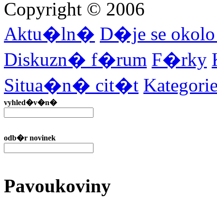
Copyright © 2006
Aktu�ln�
D�je se okol
Diskuzn� f�rum
F�rky
Situa�n� cit�t
Kategor
vyhled�v�n�
odb�r novinek
Pavoukoviny