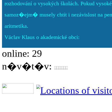
rozhodování o vysokých školách. Pokud vysoké š
samoz�ejm� musely chtít i nezávislost na pe
aritmetika.
Václav Klaus o akademické obci:
online: 29
n�v�t�v: