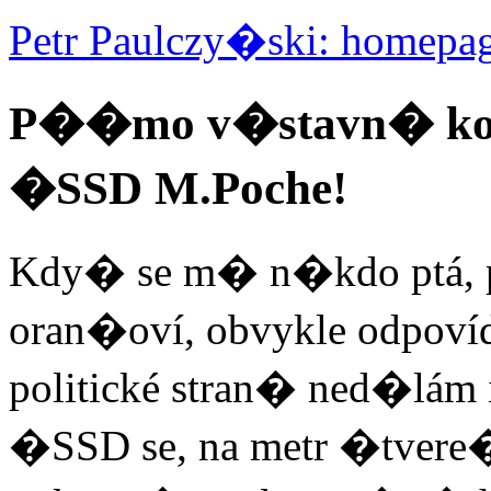
Petr Paulczy�ski: homepa
P��mo v�stavn� kou
�SSD M.Poche!
Kdy� se m� n�kdo ptá, pr
oran�oví, obvykle odpoví
politické stran� ned�lám 
�SSD se, na metr �tvere�n