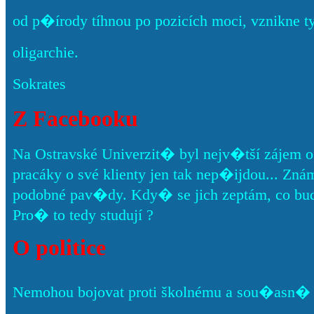
od p�írody tíhnou po pozicích moci, vznikne t
oligarchie.
Sokrates
Z Facebooku
Na Ostravské Univerzit� byl nejv�tší zájem o
pracáky o své klienty jen tak nep�ijdou... Znám pá
podobné pav�dy. Kdy� se jich zeptám, co bud
Pro� to tedy studují ?
O politice
Nemohou bojovat proti školnému a sou�asn� c