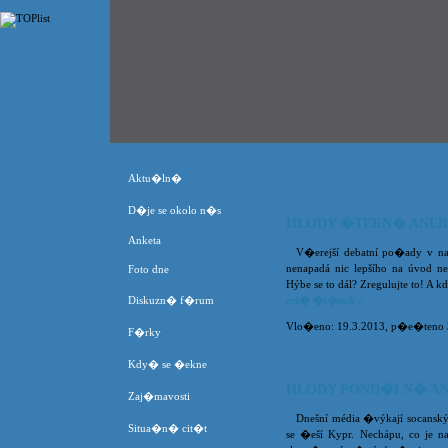
Aktu�ln�
D�je se okolo n�s
HLODY �TERN� ANEB
Anketa
V�erejší debatní po�ady v na
nenapadá nic lepšího na úvod n
Foto dne
Hýbe se to dál? Zregulujte to! A k
Diskuzn� f�rum
cel� �l�nek »
Vlo�eno: 19.3.2013, p�e�teno 30
F�rky
Kdy� se �ekne
HLODY POND�LN� AN
Zaj�mavosti
Dnešní média �výkají socanský 
Situa�n� cit�t
se �eší Kypr. Nechápu, co je n