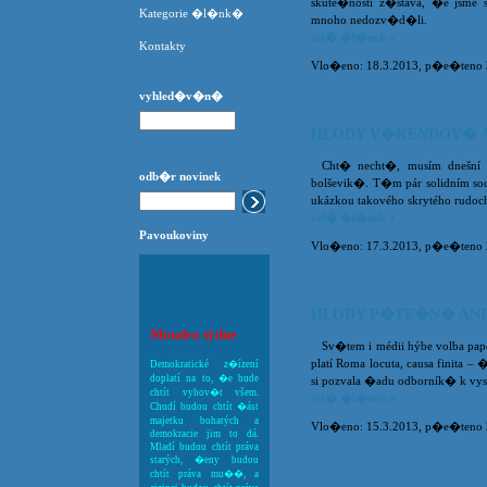
skute�ností z�stává, �e jsme
Kategorie �l�nk�
mnoho nedozv�d�li.
cel� �l�nek »
Kontakty
Vlo�eno: 18.3.2013, p�e�teno 30
vyhled�v�n�
HLODY V�KENDOV� A
Cht� necht�, musím dnešní
odb�r novinek
bolševik�. T�m pár solidním so
ukázkou takového skrytého rudoch
cel� �l�nek »
Pavoukoviny
Vlo�eno: 17.3.2013, p�e�teno 24
HLODY P�TE�N� ANE
Moudro týdne
Sv�tem i médii hýbe volba pa
platí Roma locuta, causa finita –
Demokratické z�ízení
doplatí na to, �e bude
si pozvala �adu odborník� k vy
chtít vyhov�t všem.
cel� �l�nek »
Chudí budou chtít �ást
majetku bohatých a
Vlo�eno: 15.3.2013, p�e�teno 23
demokracie jim to dá.
Mladí budou chtít práva
starých, �eny budou
chtít práva mu��, a