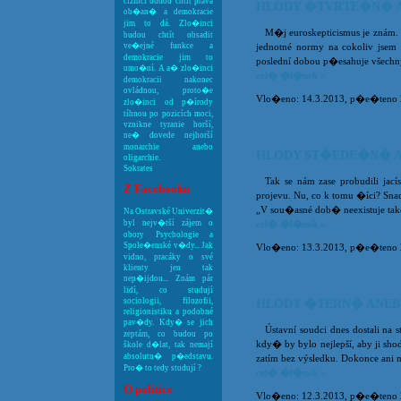
cizinci budou chtít práva
HLODY �TVRTE�N� A
ob�an� a demokracie
jim to dá. Zlo�inci
M�j euroskepticismus je znám. 
budou chtít obsadit
ve�ejné funkce a
jednotné normy na cokoliv jsem
demokracie jim to
poslední dobou p�esahuje všech
umo�ní. A a� zlo�inci
cel� �l�nek »
demokracii nakonec
ovládnou, proto�e
Vlo�eno: 14.3.2013, p�e�teno 23
zlo�inci od p�írody
tíhnou po pozicích moci,
vznikne tyranie horší,
ne� dovede nejhorší
monarchie anebo
HLODY ST�EDE�N� A
oligarchie.
Sokrates
Tak se nám zase probudili jací
Z Facebooku
projevu. Nu, co k tomu �íci? Snad
„V sou�asné dob� neexistuje tako
Na Ostravské Univerzit�
byl nejv�tší zájem o
cel� �l�nek »
obory Psychologie a
Spole�enské v�dy... Jak
Vlo�eno: 13.3.2013, p�e�teno 24
vidno, pracáky o své
klienty jen tak
nep�ijdou... Znám pár
lidí, co studují
sociologii, filozofii,
HLODY �TERN� ANEB
religionistiku a podobné
pav�dy. Kdy� se jich
Ústavní soudci dnes dostali na
zeptám, co budou po
kdy� by bylo nejlepší, aby ji sh
škole d�lat, tak nemají
absolutn� p�edstavu.
zatím bez výsledku. Dokonce ani n
Pro� to tedy studují ?
cel� �l�nek »
O politice
Vlo�eno: 12.3.2013, p�e�teno 23