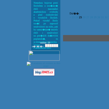
Nemohou bojovat proti
školnému a sou�asn�
chtít maximální
akademickou svobodu
Dal��:
a plné rozhodování
<
23
24
25
26
27
28
29
30
31
32
o vysokých školách.
Pokud vysoké školy
tou�í po naprosté
nezávislosti na státu, pak
by samoz�ejm� musely
chtít i nezávislost
na pen�zích da�ových
poplatník�, to
je elementární aritmetika.
online: 29
Václav Klaus
n�v�t�v:
o akademické obci: